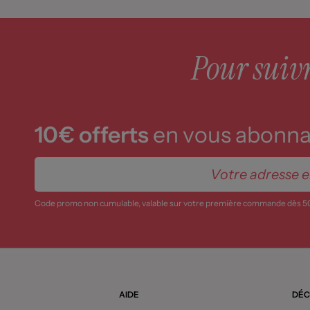
Pour suivre
10€ offerts
en vous abonnan
Code promo non cumulable, valable sur votre première commande dès 5
AIDE
DÉC