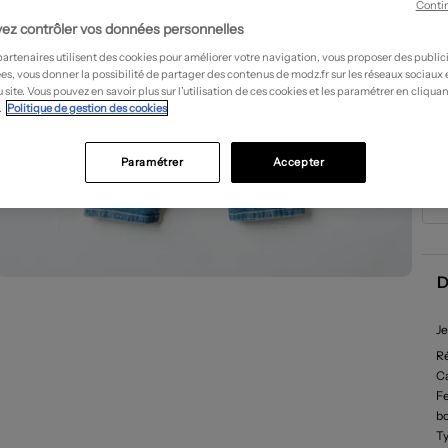
Conti
ez contrôler vos données personnelles
partenaires utilisent des cookies pour améliorer votre navigation, vous proposer des public
es, vous donner la possibilité de partager des contenus de modz.fr sur les réseaux sociaux
 site. Vous pouvez en savoir plus sur l’utilisation de ces cookies et les paramétrer en cliquan
.
Politique de gestion des cookies
Paramétrer
Accepter
D
Je
R
Ca
F
b
Ty