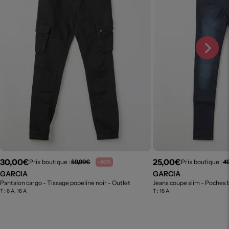
30,00€
25,00€
Prix boutique :
59,99€
Prix boutique :
4
-50%
GARCIA
GARCIA
Pantalon cargo - Tissage popeline noir
- Outlet
Jeans coupe slim - Poches 
T :
6 A, 16 A
T :
16 A