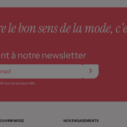
 le bon sens de la mode, c'e
t à notre newsletter
0€ d’achat pendant 48h
OUVRIR MODZ
NOS ENGAGEMENTS