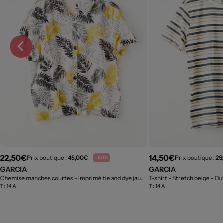
22,50€
14,50€
Prix boutique :
45,00€
Prix boutique :
29
-50%
GARCIA
GARCIA
Chemise manches courtes - Imprimé tie and dye jaune
T-shirt - Stretch beige
- Outlet
- Ou
T :
14 A
T :
14 A