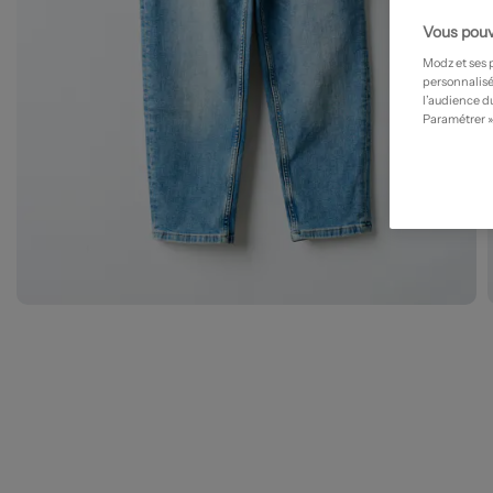
Vous pouv
Modz et ses 
personnalisé
l’audience du
Paramétrer »