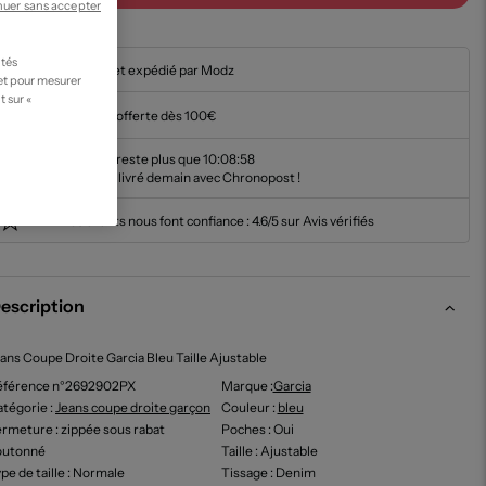
nuer sans accepter
ités
En stock et expédié par Modz
 et pour mesurer
t sur «
Livraison offerte dès 100€
Il ne vous reste plus que
10:08:57
pour être livré demain avec Chronopost !
Nos clients nous font confiance :
4.6/5 sur Avis vérifiés
escription
ans Coupe Droite Garcia Bleu Taille Ajustable
éférence n°2692902PX
Marque :
Garcia
tégorie :
Jeans coupe droite garçon
Couleur
:
bleu
ermeture
: zippée sous rabat
Poches
: Oui
outonné
Taille
: Ajustable
pe de taille
: Normale
Tissage
: Denim