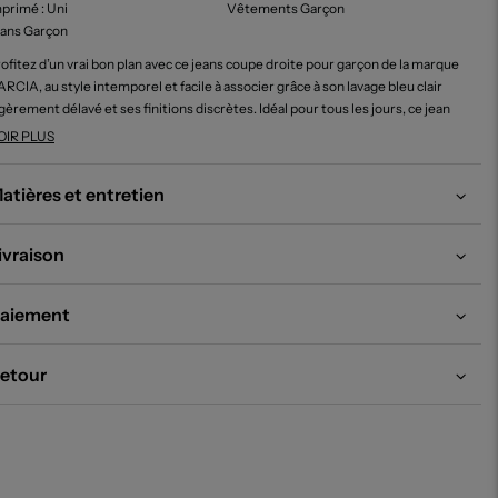
mprimé
: Uni
Vêtements Garçon
eans Garçon
ofitez d’un vrai bon plan avec ce jeans coupe droite pour garçon de la marque
RCIA, au style intemporel et facile à associer grâce à son lavage bleu clair
gèrement délavé et ses finitions discrètes. Idéal pour tous les jours, ce jean
fre un confort optimal tout en étant proposé à un prix mini, parfait pour
OIR PLUS
nouveler la garde-robe sans se ruiner.
atières et entretien
ivraison
aiement
etour