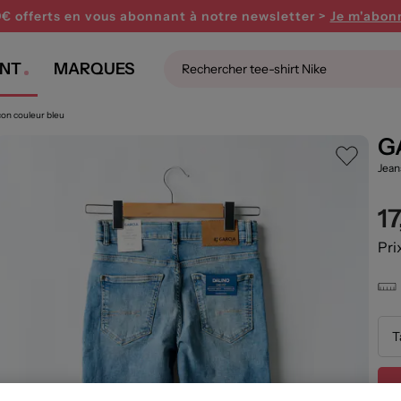
0€ offerts en vous abonnant
à notre newsletter >
Je m'abon
NT
MARQUES
on couleur bleu
G
Jean
1
Pri
T