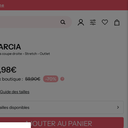
ne
ARCIA
s coupe droite - Stretch
- Outlet
7,98€
x boutique :
59,90€
-70%
?
Guide des tailles
ailles disponibles
AJOUTER AU PANIER