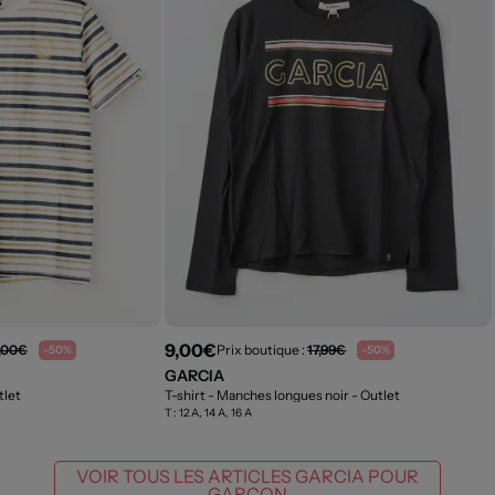
9,00€
,00€
Prix boutique :
17,99€
-50%
-50%
GARCIA
tlet
T-shirt - Manches longues noir
- Outlet
T :
12 A, 14 A, 16 A
VOIR TOUS LES ARTICLES GARCIA POUR
GARÇON