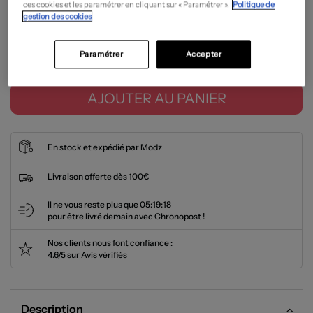
ces cookies et les paramétrer en cliquant sur « Paramétrer ».
Politique de
gestion des cookies
Guide des tailles
Paramétrer
Accepter
TU
>
AJOUTER AU PANIER
En stock et expédié par Modz
Livraison offerte dès 100€
Il ne vous reste plus que
05:19:18
pour être livré demain avec Chronopost !
Nos clients nous font confiance :
4.6/5 sur Avis vérifiés
Description