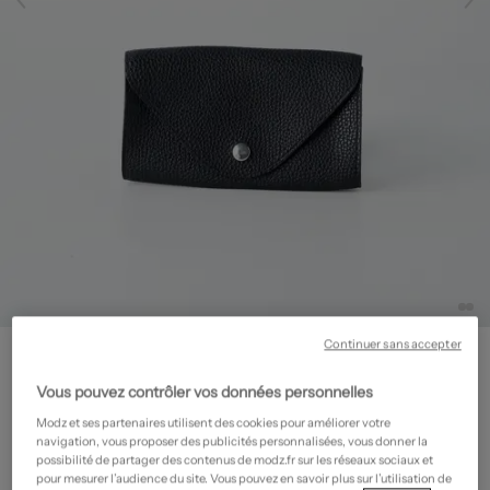
SANS MARQUE
Continuer sans accepter
Sac
- Seconde main
Vous pouvez contrôler vos données personnelles
15,60€
Modz et ses partenaires utilisent des cookies pour améliorer votre
-60%
Prix neuf estimé :
39,00€
?
navigation, vous proposer des publicités personnalisées, vous donner la
possibilité de partager des contenus de modz.fr sur les réseaux sociaux et
pour mesurer l’audience du site. Vous pouvez en savoir plus sur l’utilisation de
État: Très bon état
En savoir plus