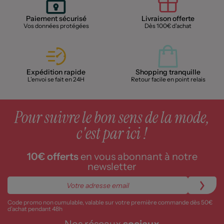
Paiement sécurisé
Livraison offerte
Vos données protégées
Dès 100€ d'achat
Expédition rapide
Shopping tranquille
L'envoi se fait en 24H
Retour facile en point relais
Pour suivre le bon sens de la mode,
c'est par ici !
10€ offerts
en vous abonnant à notre
newsletter
Code promo non cumulable, valable sur votre première commande dès 50€
d’achat pendant 48h