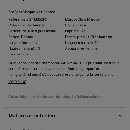
Sac Sans Marque Noir Banane
Référence n°2743852PX
Marque :
Sans Marque
Catégorie :
Sac femme
Couleur
:
noir
Fermeture
: Rabat pressionné
Imprimé
: Uni
Forme
: Banane
Etat du produit
: Très bon état
Largeur (en cm)
: 2
Longueur (en cm)
: 17
Hauteur (en cm)
: 10
Accessoires Femme
Sacs Femme
Craquez pour ce sac intemporel SANS MARQUE à prix mini, idéal pour
compléter vos looks sans vous ruiner. Son design épuré en simili cuir
noir grainé, rehaussé d’un bouton pression argenté, lui confère une
élégance discrète qui conviendra à toutes vos tenues du quotidien.
VOIR PLUS
C’est le bon plan parfait pour profiter d’un accessoire tendance et
fonctionnel tout en maîtrisant votre budget.
Cet article fait partie du vide-dressing de
@chicandclothes
.
Matières et entretien