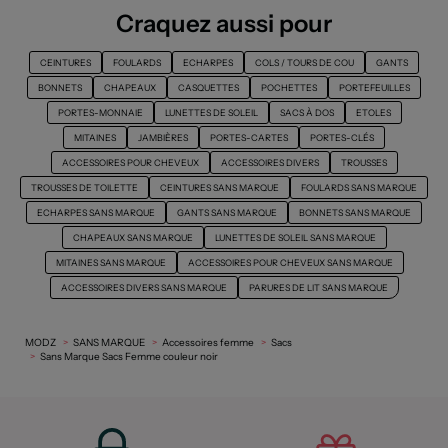
Craquez aussi pour
CEINTURES
FOULARDS
ECHARPES
COLS / TOURS DE COU
GANTS
BONNETS
CHAPEAUX
CASQUETTES
POCHETTES
PORTEFEUILLES
PORTES-MONNAIE
LUNETTES DE SOLEIL
SACS À DOS
ETOLES
MITAINES
JAMBIÈRES
PORTES-CARTES
PORTES-CLÉS
ACCESSOIRES POUR CHEVEUX
ACCESSOIRES DIVERS
TROUSSES
TROUSSES DE TOILETTE
CEINTURES SANS MARQUE
FOULARDS SANS MARQUE
ECHARPES SANS MARQUE
GANTS SANS MARQUE
BONNETS SANS MARQUE
CHAPEAUX SANS MARQUE
LUNETTES DE SOLEIL SANS MARQUE
MITAINES SANS MARQUE
ACCESSOIRES POUR CHEVEUX SANS MARQUE
ACCESSOIRES DIVERS SANS MARQUE
PARURES DE LIT SANS MARQUE
MODZ
SANS MARQUE
Accessoires femme
Sacs
Sans Marque Sacs Femme couleur noir