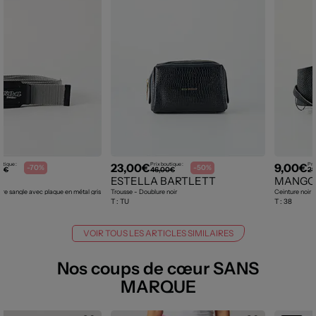
23,00€
9,00€
utique :
Prix boutique :
Pri
-70%
-50%
00€
46,00€
29
ESTELLA BARTLETT
MANGO
re sangle avec plaque en métal gris
Trousse - Doublure noir
Ceinture noir
T :
TU
T :
38
VOIR TOUS LES ARTICLES SIMILAIRES
Nos coups de cœur SANS
MARQUE