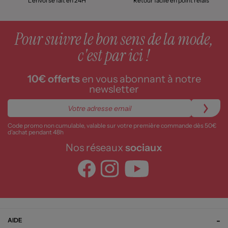
L'envoi se fait en 24H
Retour facile en point relais
Pour suivre le bon sens de la mode,
c'est par ici !
10€ offerts
en vous abonnant à notre
newsletter
Code promo non cumulable, valable sur votre première commande dès 50€
d’achat pendant 48h
Nos réseaux
sociaux
AIDE