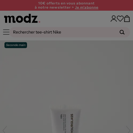
10€ offerts en vous abonnant
à notre newsletter >
Je m'abonne
Seconde main