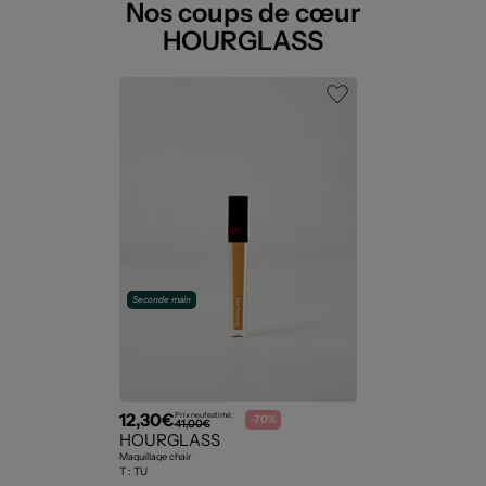
Nos coups de cœur
HOURGLASS
Seconde main
12,30€
Prix neuf estimé :
-70%
41,00€
HOURGLASS
Maquillage chair
T :
TU