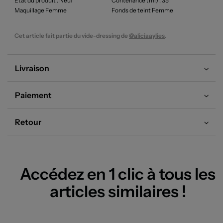
Etat du produit
: Neuf
Contenance (ml)
: 35
Maquillage Femme
Fonds de teint Femme
Cet article fait partie du vide-dressing de
@aliciaaylies
.
Livraison
Paiement
Retour
Accédez en 1 clic à tous les
articles similaires !