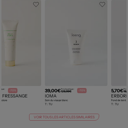
39,00€
5,70€
ique :
Prix boutique :
Prix 
-70%
-70%
129,99€
19,
LA FRESSANGE
IOMA
ERBORI
icolore
Soin du visage blanc
Fond de teint 
T :
TU
T :
TU
VOIR TOUS LES ARTICLES SIMILAIRES