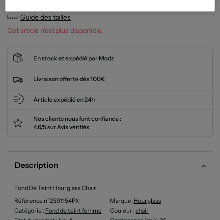
Guide des tailles
Cet article n'est plus disponible.
En stock et expédié par Modz
Livraison offerte dès 100€
Article expédié en 24h
Nos clients nous font confiance :
4.6/5 sur Avis vérifiés
Description
Fond De Teint Hourglass Chair
Référence n°2591154PX
Marque :
Hourglass
Catégorie :
Fond de teint femme
Couleur
:
chair