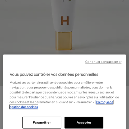
Continuer sans accepter
Vous pouvez contrôler vos données personnelles
Modz et ses partenaires utilisent des cookies pour améliorer votre
navigation, vous proposer des publicités personnalisées, vous donner la
HOURGLASS
possibilité de partager des contenus de modz.fr sur les réseaux sociaux et
Fond de teint -
Seconde main
pour mesurer l’audience du site. Vous pouvez en savoir plus sur l’utilisation de
ces cookies et les paramétrer en cliquant sur « Paramétrer ».
Politique de
16,80€
gestion des cookies
-70%
Prix neuf estimé :
56,00€
?
Paramétrer
Accepter
État: Neuf
En savoir plus