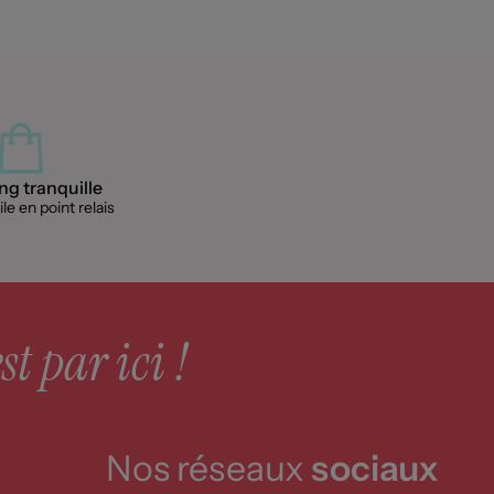
g tranquille
le en point relais
st par ici !
Nos réseaux
sociaux