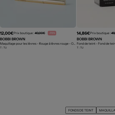
12,00€
14,86€
Prix boutique :
40,00€
Prix boutique :
49
-70%
BOBBI BROWN
BOBBI BROWN
Maquillage pour les lèvres - Rouge à lèvres rouge
- Outlet
Fond de teint - Fond de tei
T :
TU
T :
TU
FONDS DE TEINT
MAQUILLA