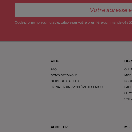
Code promo non cumulable, valable sur votre première commande dès 5
AIDE
DÉC
FAQ
QUI 
CONTACTEZ-NOUS
MODE
GUIDE DES TAILLES
NOS
SIGNALER UN PROBLÈME TECHNIQUE
PARR
SERV
ON P
ACHETER
MOD