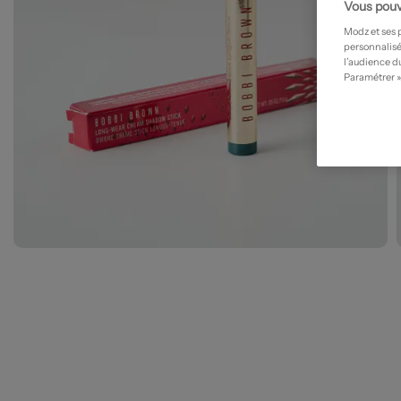
Vous pouv
Modz et ses 
personnalisé
l’audience du
Paramétrer »