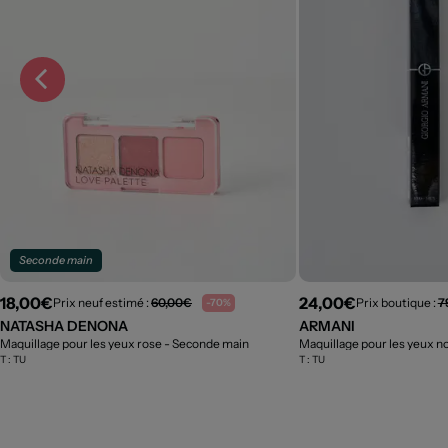
Seconde main
18,00€
24,00€
Prix neuf estimé :
60,00€
Prix boutique :
7
-70%
NATASHA DENONA
ARMANI
Maquillage pour les yeux rose
- Seconde main
Maquillage pour les yeux n
T :
TU
T :
TU