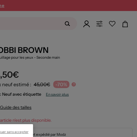
ne
OBBI BROWN
illage pour les yeux
- Seconde main
3,50€
x neuf estimé :
45,00€
-70%
?
: Neuf avec étiquette
En savoir plus
Guide des tailles
article n'est plus disponible.
nuer sans accepter
En stock et expédié par Modz