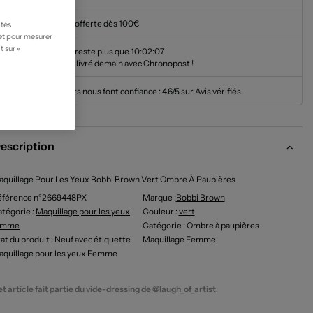
Livraison offerte dès 100€
ités
 et pour mesurer
t sur «
Il ne vous reste plus que
10:02:06
pour être livré demain avec Chronopost !
Nos clients nous font confiance :
4.6/5 sur Avis vérifiés
escription
quillage Pour Les Yeux Bobbi Brown Vert Ombre À Paupières
éférence n°2669448PX
Marque :
Bobbi Brown
tégorie :
Maquillage pour les yeux
Couleur
:
vert
emme
Catégorie
: Ombre à paupières
at du produit
: Neuf avec étiquette
Maquillage Femme
quillage pour les yeux Femme
t article fait partie du vide-dressing de
@laugh_of_artist
.