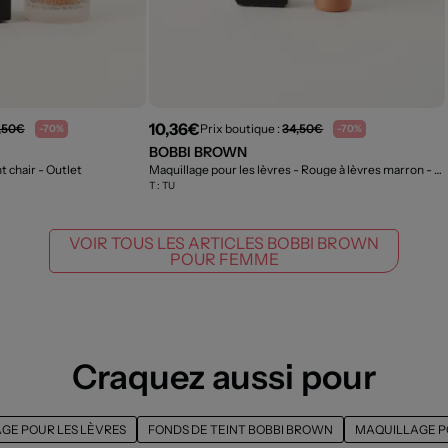
10,36€
,50€
Prix boutique :
34,50€
-70%
-70%
BOBBI BROWN
nt chair
- Outlet
Maquillage pour les lèvres - Rouge à lèvres marron
- Outlet
T :
TU
VOIR TOUS LES ARTICLES BOBBI BROWN
POUR FEMME
Craquez aussi pour
GE POUR LES LÈVRES
FONDS DE TEINT BOBBI BROWN
MAQUILLAGE P