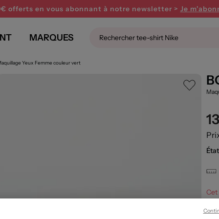
0€ offerts en vous abonnant
à notre newsletter >
Je m'abon
NT
MARQUES
aquillage Yeux Femme couleur vert
B
Maqu
1
Pri
État
Cet 
Conti