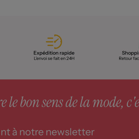
Expédition rapide
Shoppin
L'envoi se fait en 24H
Retour faci
 le bon sens de la mode, c'e
t à notre newsletter