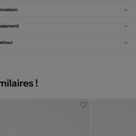
ivraison
aiement
etour
milaires !