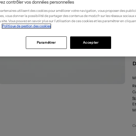
ez contrôler vos données personnelles
partenaires utilisent des cookies pour améliorer votre navigation, vous proposer des public
es, vous donner la possibilité de partager des contenus de modz.fr sur les réseaux sociaux
 site. Vous pouvez en savoir plus sur l’utilisation de ces cookies et les paramétrer en cliquan
.
Politique de gestion des cookies
Paramétrer
Accepter
D
Ma
R
Ca
f
Et
Ma
Ce