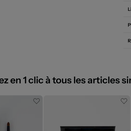
L
P
R
 en 1 clic à tous les articles si