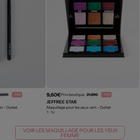
9,60€
9,99€
Prix boutique :
31,99€
-70%
-70%
JEFFREE STAR
oir
- Outlet
Maquillage pour les yeux vert
- Outlet
T :
TU
VOIR LES MAQUILLAGE POUR LES YEUX
FEMME