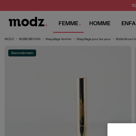
1
FEMME
HOMME
ENFA
MODZ
BOBBI BROWN
Maquillage femme
Maquillage pour les yeux
Bobbi Brown M
Seconde main