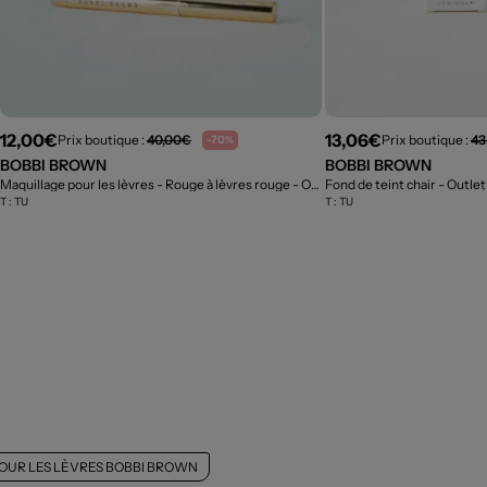
12,00€
13,06€
Prix boutique :
40,00€
Prix boutique :
43
-70%
BOBBI BROWN
BOBBI BROWN
Maquillage pour les lèvres - Rouge à lèvres rouge
- Outlet
Fond de teint chair
- Outlet
T :
TU
T :
TU
OUR LES LÈVRES BOBBI BROWN