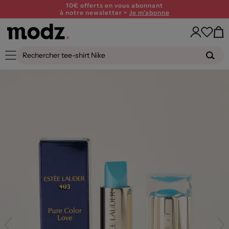
10€ offerts en vous abonnant
à notre newsletter >
Je m'abonne