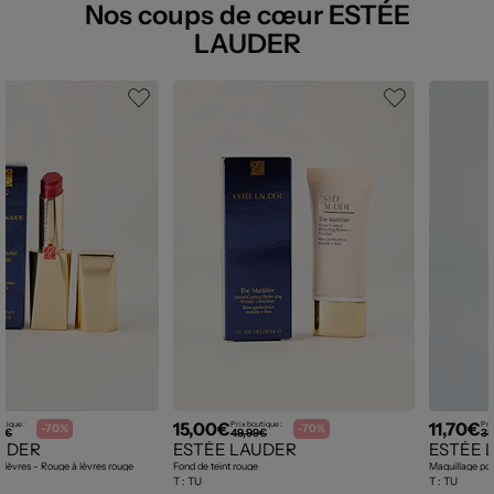
Nos coups de cœur ESTÉE
LAUDER
15,00€
11,70€
utique :
Prix boutique :
Pri
-70%
-70%
0€
49,99€
38
UDER
ESTÉE LAUDER
ESTÉE 
s lèvres - Rouge à lèvres rouge
Fond de teint rouge
Maquillage pour
T :
TU
T :
TU