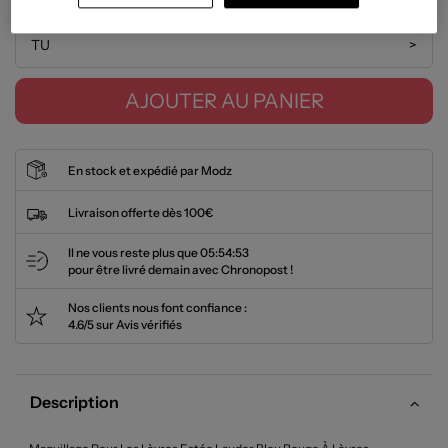
TU
>
AJOUTER AU PANIER
En stock et expédié par Modz
Livraison offerte dès 100€
Il ne vous reste plus que
05:54:52
pour être livré demain avec Chronopost !
Nos clients nous font confiance :
4.6/5 sur Avis vérifiés
Description