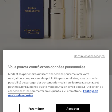
Continuer sans accepter
Vous pouvez contrôler vos données personnelles
Modz et ses partenaires utilisent des cookies pour améliorer votre
navigation, vous proposer des publicités personnalisées, vous donner la
ESTÉE LAUDER
possibilité de partager des contenus de modz.fr sur les réseaux sociaux et
Maquillage pour les lèvres - Rouge à lèvres
- Outlet
pour mesurer l’audience du site. Vous pouvez en savoir plus sur l’utilisation de
ces cookies et les paramétrer en cliquant sur « Paramétrer ».
Politique de
9,00€
gestion des cookies
-70%
Prix boutique :
29,99€
?
Paramétrer
Accepter
Guide des tailles