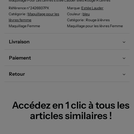
Maquillage Pour Les Lèvres Estée Lauder Bleu Rouge À Lèvres
Référence n°2426937PX
Marque :
Estée Lauder
Catégorie :
Maquillage pour les
Couleur
:
bleu
lèvres femme
Catégorie
: Rouge à lèvres
Maquillage Femme
Maquillage pour les lèvres Femme
Livraison
Paiement
Retour
Accédez en 1 clic à tous les
articles similaires !