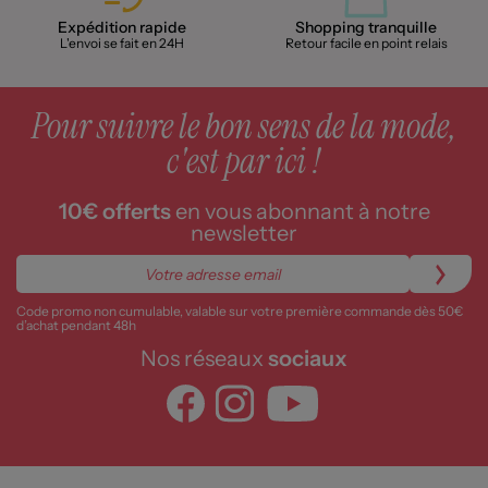
Expédition rapide
Shopping tranquille
L'envoi se fait en 24H
Retour facile en point relais
Pour suivre le bon sens de la mode,
c'est par ici !
10€ offerts
en vous abonnant à notre
newsletter
Code promo non cumulable, valable sur votre première commande dès 50€
d’achat pendant 48h
Nos réseaux
sociaux