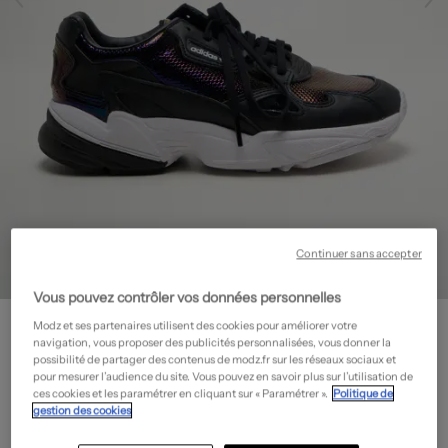
Continuer sans accepter
Vous pouvez contrôler vos données personnelles
ADIDAS
Modz et ses partenaires utilisent des cookies pour améliorer votre
Baskets - Matière lisse
- Outlet
navigation, vous proposer des publicités personnalisées, vous donner la
possibilité de partager des contenus de modz.fr sur les réseaux sociaux et
49,98€
pour mesurer l’audience du site. Vous pouvez en savoir plus sur l’utilisation de
ces cookies et les paramétrer en cliquant sur « Paramétrer ».
Politique de
-50%
Prix boutique :
99,95€
?
gestion des cookies
Guide des tailles