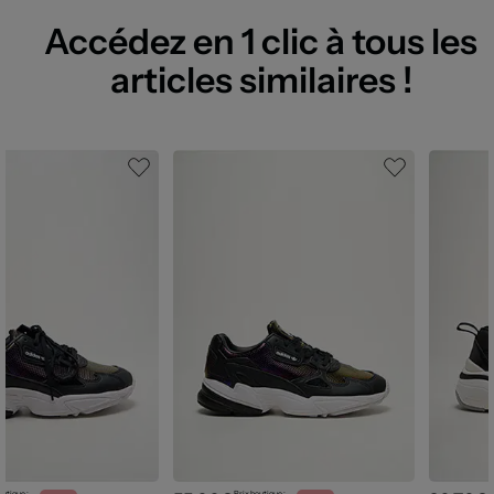
Accédez en 1 clic à tous les
articles similaires !
outique :
Prix boutique :
P