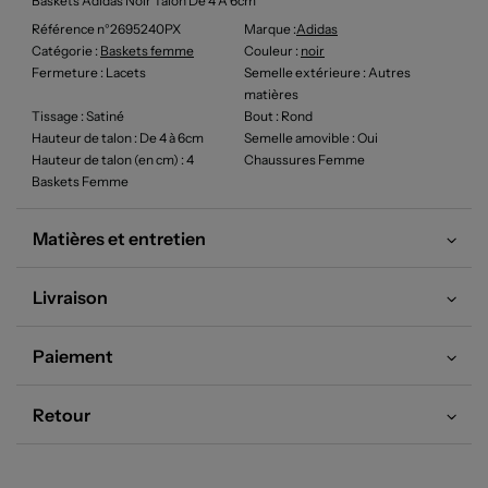
Baskets Adidas Noir Talon De 4 À 6cm
Référence n°2695240PX
Marque :
Adidas
Catégorie :
Baskets femme
Couleur
:
noir
Fermeture
: Lacets
Semelle extérieure
: Autres
matières
Tissage
: Satiné
Bout
: Rond
Hauteur de talon
: De 4 à 6cm
Semelle amovible
: Oui
Hauteur de talon (en cm)
: 4
Chaussures Femme
Baskets Femme
Matières et entretien
Livraison
Paiement
Retour