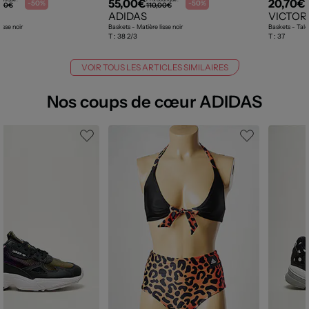
55,00€
20,70€
-50%
-50%
,00€
110,00€
ADIDAS
VICTOR
isse noir
Baskets - Matière lisse noir
Baskets - Tal
T :
38 2/3
T :
37
VOIR TOUS LES ARTICLES SIMILAIRES
Nos coups de cœur ADIDAS