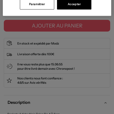
Paramétrer
Accepter
Tailles disponibles
AJOUTER AU PANIER
En stock et expédié par Modz
Livraison offerte dès 100€
Il ne vous reste plus que
15:36:55
pour être livré demain avec Chronopost !
Nos clients nous font confiance :
4.6/5 sur Avis vérifiés
Description