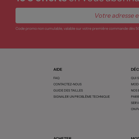
Code promo non cumulable, valable sur votre première commande dès 5
AIDE
DÉC
FAQ
QUI 
CONTACTEZ-NOUS
MODE
GUIDE DES TAILLES
NOS
SIGNALER UN PROBLÈME TECHNIQUE
PARR
SERV
ON P
ACHETER
MOD