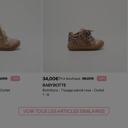
34,00€
9,00€
Prix boutique :
85,00€
-70%
-60%
BABYBOTTE
 Outlet
Bottillons - Tissage satiné rose
- Outlet
T :
18
VOIR TOUS LES ARTICLES SIMILAIRES