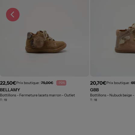
22,50€
20,70€
Prix boutique :
75,00€
Prix boutique :
6
-70%
BELLAMY
GBB
Bottillons - Fermeture lacets marron
- Outlet
Bottillons - Nubuck beige
-
T :
19
T :
18