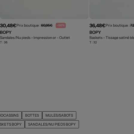
30,48€
36,48€
Prix boutique :
60,95€
Prix boutique :
72
-50%
BOPY
BOPY
Sandales/Nu pieds - Impression or
- Outlet
Baskets - Tissage satiné b
T :
36
T :
32
OCASSINS
BOTTES
MULES/SABOTS
SKETS BOPY
SANDALES/NU PIEDS BOPY