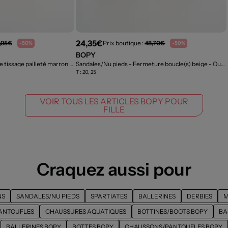
24,35€
,95€
Prix boutique :
48,70€
-50%
-50%
BOPY
Sandales/Nu pieds - Tissage tissage pailleté marron
- Outlet
Sandales/Nu pieds - Fermeture boucle(s) beige
- Outlet
T :
20, 25
VOIR TOUS LES ARTICLES BOPY POUR
FILLE
Craquez aussi pour
NS
SANDALES/NU PIEDS
SPARTIATES
BALLERINES
DERBIES
M
ANTOUFLES
CHAUSSURES AQUATIQUES
BOTTINES/BOOTS BOPY
BA
BALLERINES BOPY
BOTTES BOPY
CHAUSSONS/PANTOUFLES BOPY