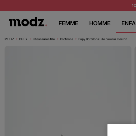
1
FEMME
HOMME
ENFA
MODZ
BOPY
Chaussures fille
Bottillons
Bopy Bottillons Fille couleur marron