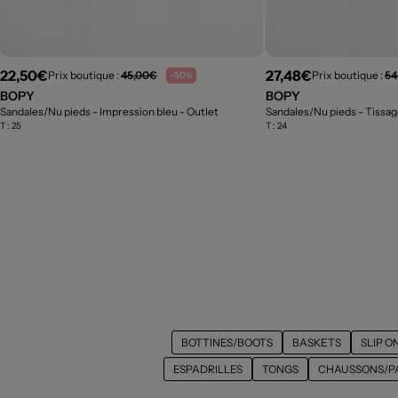
22,50€
27,48€
Prix boutique :
45,00€
Prix boutique :
54
-50%
BOPY
BOPY
Sandales/Nu pieds - Impression bleu
- Outlet
T :
25
T :
24
BOTTINES/BOOTS
BASKETS
SLIP O
ESPADRILLES
TONGS
CHAUSSONS/P