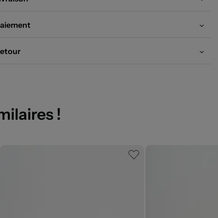
aiement
etour
milaires !