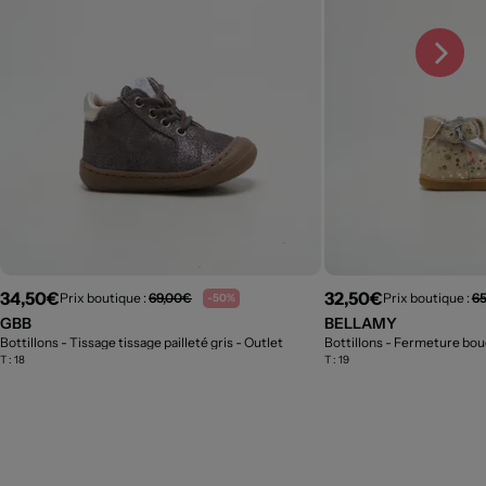
34,50€
32,50€
Prix boutique :
69,00€
Prix boutique :
6
-50%
GBB
BELLAMY
Bottillons - Tissage tissage pailleté gris
- Outlet
Bottillons - Fermeture bou
T :
18
T :
19