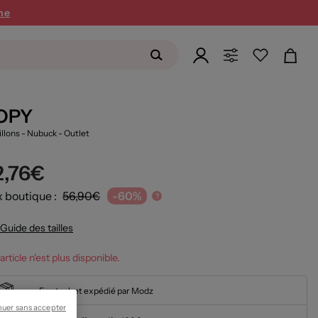
ne
OPY
illons - Nubuck
- Outlet
2,76€
x boutique :
56,90€
-60%
?
Guide des tailles
article n'est plus disponible.
En stock et expédié par Modz
nuer sans accepter