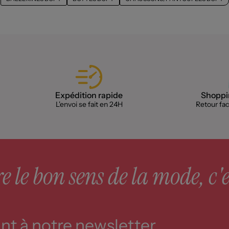
Expédition rapide
Shoppin
L'envoi se fait en 24H
Retour faci
 le bon sens de la mode, c'e
t à notre newsletter