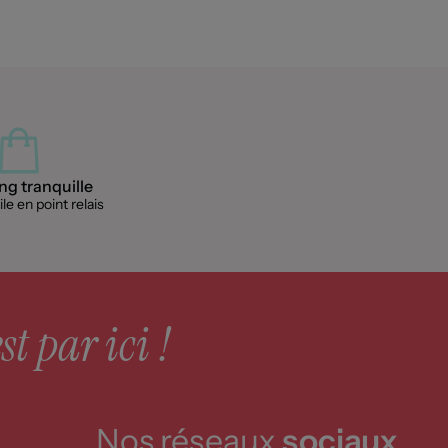
g tranquille
le en point relais
st par ici !
Nos réseaux
sociaux