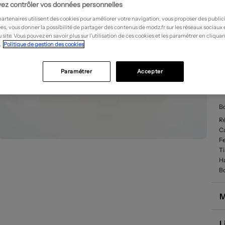
ez contrôler vos données personnelles
partenaires utilisent des cookies pour améliorer votre navigation, vous proposer des public
es, vous donner la possibilité de partager des contenus de modz.fr sur les réseaux sociaux
 site. Vous pouvez en savoir plus sur l’utilisation de ces cookies et les paramétrer en cliquan
.
Politique de gestion des cookies
Paramétrer
Accepter
D
Bo
R
Ca
F
T
Ha
Bo
M
L