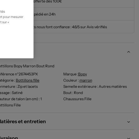
Livraison offerte dès 100€
ités
Article expédié en 24h
 et pour mesurer
t sur «
Nos clients nous font confiance :
4.6/5 sur Avis vérifiés
escription
ttillons Bopy Marron Bout Rond
éférence n°2674453PX
Marque :
Bopy
tégorie :
Bottillons fille
Couleur
:
marron
ermeture
: Zip et lacets
Semelle extérieure
: Autres matières
issage
: Satiné
Bout
: Rond
uteur de talon (en cm)
: 1
Chaussures Fille
ttillons Fille
atières et entretien
ivraison