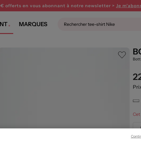
0€ offerts en vous abonnant
à notre newsletter >
Je m'abon
NT
MARQUES
B
Bott
2
Pri
Cet 
Conti