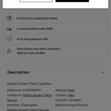
Cet article n'est plus disponible.
En stock et expédié par Modz
Livraison offerte dès 100€
Article expédié en 24h
Nos clients nous font confiance :
4.6/5 sur Avis vérifiés
Description
Maillot De Bain 1 Pièce Cyell Bleu
Référence n°2543594PX
Marque :
Cyell
Catégorie :
Maillot de bain 1 pièce
Couleur
:
bleu
femme
Imprimé
: Fantaisie
Bretelles
: Élastiquées
Maillots de bain Femme
Maillots de bain 1 pièce Femme