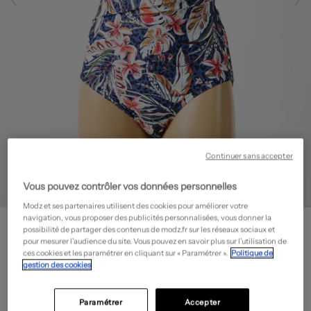
Continuer sans accepter
Vous pouvez contrôler vos données personnelles
Modz et ses partenaires utilisent des cookies pour améliorer votre
navigation, vous proposer des publicités personnalisées, vous donner la
CYELL
possibilité de partager des contenus de modz.fr sur les réseaux sociaux et
Maillot de bain 1 pièce - Imprimé fantaisie
- Outlet
pour mesurer l’audience du site. Vous pouvez en savoir plus sur l’utilisation de
ces cookies et les paramétrer en cliquant sur « Paramétrer ».
Politique de
30,00€
gestion des cookies
-80%
Prix boutique :
150,00€
?
Paramétrer
Accepter
Guide des tailles