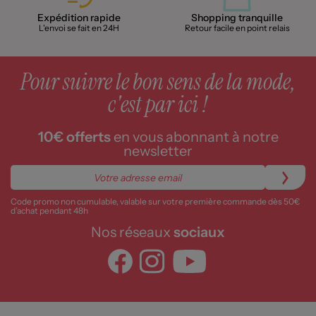
Expédition rapide
Shopping tranquille
L'envoi se fait en 24H
Retour facile en point relais
Pour suivre le bon sens de la mode,
c'est par ici !
10€ offerts
en vous abonnant à notre
newsletter
Code promo non cumulable, valable sur votre première commande dès 50€
d’achat pendant 48h
Nos réseaux
sociaux