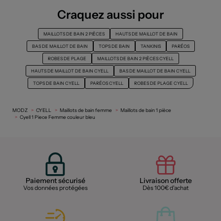
Craquez aussi pour
MAILLOTS DE BAIN 2 PIÈCES
HAUTS DE MAILLOT DE BAIN
BAS DE MAILLOT DE BAIN
TOPS DE BAIN
TANKINIS
PARÉOS
ROBES DE PLAGE
MAILLOTS DE BAIN 2 PIÈCES CYELL
HAUTS DE MAILLOT DE BAIN CYELL
BAS DE MAILLOT DE BAIN CYELL
TOPS DE BAIN CYELL
PARÉOS CYELL
ROBES DE PLAGE CYELL
MODZ
CYELL
Maillots de bain femme
Maillots de bain 1 pièce
Cyell 1 Piece Femme couleur bleu
Paiement sécurisé
Livraison offerte
Vos données protégées
Dès 100€ d'achat