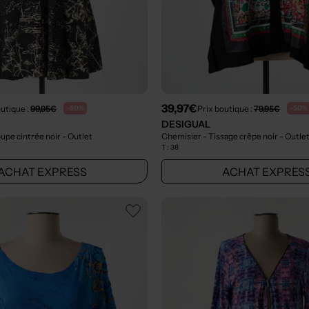
39,97€
outique :
99,95€
Prix boutique :
79,95€
-50%
-50%
DESIGUAL
upe cintrée noir
- Outlet
Chemisier - Tissage crêpe noir
- Outle
T :
38
ACHAT EXPRESS
ACHAT EXPRES