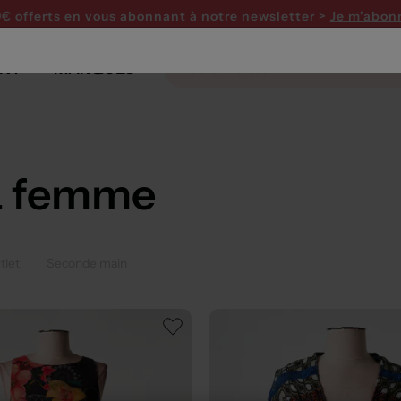
0€ offerts en vous abonnant
à notre newsletter >
Je m'abon
NT
MARQUES
L femme
tlet
Seconde main