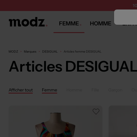
1
FEMME
HOMME
ENFA
MODZ
Marques
DESIGUAL
Articles femme DESIGUAL
Articles DESIGUA
Afficher tout
Femme
Homme
Fille
Garçon
Ou