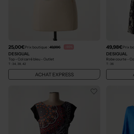
25,00€
49,98€
Prix boutique :
49,99€
Prix b
-50%
DESIGUAL
DESIGUAL
Top - Col carré bleu
- Outlet
Robe courte - Co
T :
34, 38, 42
T :
36
ACHAT EXPRESS