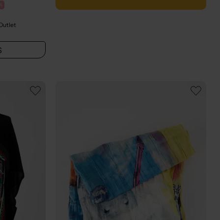
%
Outlet
S