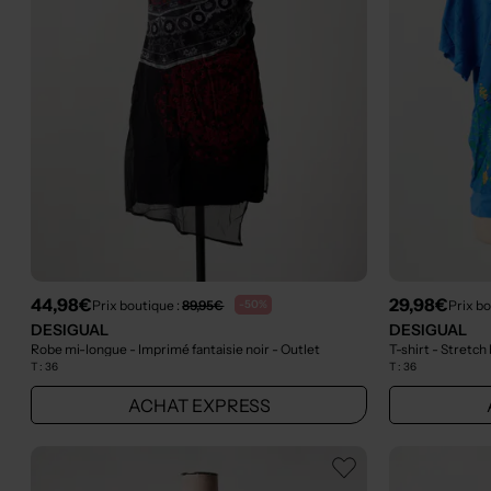
44,98€
29,98€
Prix boutique :
89,95€
Prix bo
-50%
DESIGUAL
DESIGUAL
Robe mi-longue - Imprimé fantaisie noir
- Outlet
T-shirt - Stretch
T :
36
T :
36
ACHAT EXPRESS