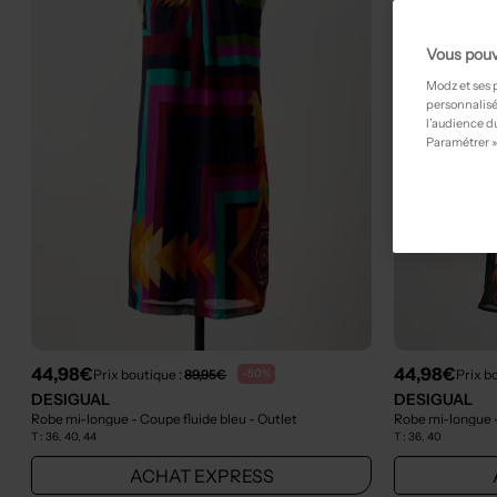
Vous pouv
Modz et ses 
personnalisé
l’audience du
Paramétrer »
44,98€
44,98€
Prix boutique :
89,95€
Prix b
-50%
DESIGUAL
DESIGUAL
Robe mi-longue - Coupe fluide bleu
- Outlet
Robe mi-longue -
T :
36, 40, 44
T :
36, 40
ACHAT EXPRESS