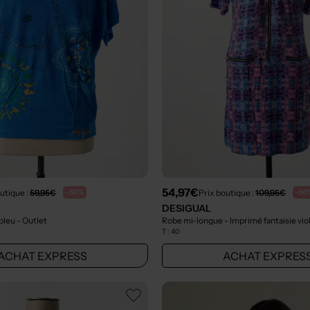
54,97€
utique :
59,95€
Prix boutique :
109,95€
-50%
-50
DESIGUAL
 bleu
- Outlet
Robe mi-longue - Imprimé fantaisie vio
T :
40
ACHAT EXPRESS
ACHAT EXPRES