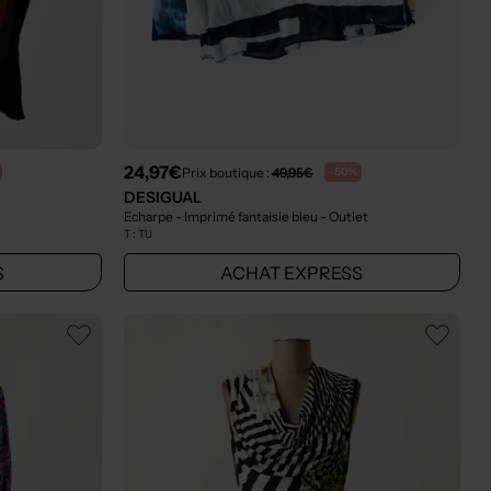
24,97€
Prix boutique :
49,95€
-50%
DESIGUAL
t
Echarpe - Imprimé fantaisie bleu
- Outlet
T :
TU
S
ACHAT EXPRESS