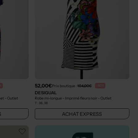
52,00€
Prix boutique :
104,00€
%
-50%
DESIGUAL
let
- Outlet
Robe mi-longue - Imprimé fleurs noir
- Outlet
T :
36, 38
S
ACHAT EXPRESS