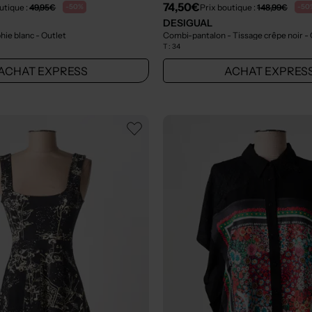
74,50€
utique :
49,95€
Prix boutique :
148,99€
-50%
-50
DESIGUAL
phie blanc
- Outlet
Combi-pantalon - Tissage crêpe noir
- 
T :
34
ACHAT EXPRESS
ACHAT EXPRES