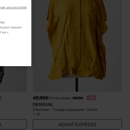
nuer sans accepter
ités
 et pour mesurer
t sur «
49,99€
Prix boutique :
99,99€
%
-50%
DESIGUAL
Chemisier - Tissage crêpe jaune
- Outlet
T :
36
S
ACHAT EXPRESS