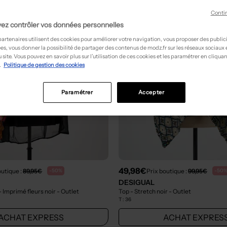
Conti
ez contrôler vos données personnelles
partenaires utilisent des cookies pour améliorer votre navigation, vous proposer des public
es, vous donner la possibilité de partager des contenus de modz.fr sur les réseaux sociaux
 site. Vous pouvez en savoir plus sur l’utilisation de ces cookies et les paramétrer en cliquan
.
Politique de gestion des cookies
Paramétrer
Accepter
49,98€
outique :
89,95€
Prix boutique :
99,95€
-50%
-50
DESIGUAL
 Imprimé fleurs noir
- Outlet
Top - Stretch noir
- Outlet
T :
36
ACHAT EXPRESS
ACHAT EXPRES