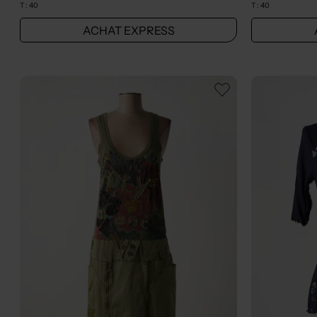
T :
40
T :
40
ACHAT EXPRESS