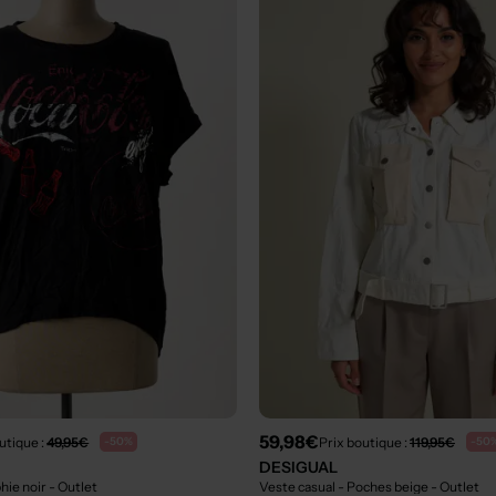
59,98€
utique :
49,95€
Prix boutique :
119,95€
-50%
-50
DESIGUAL
phie noir
- Outlet
Veste casual - Poches beige
- Outlet