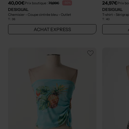
40,00€
24,97€
Prix boutique :
79,99€
Prix bo
-50%
DESIGUAL
DESIGUAL
Chemisier - Coupe cintrée bleu
- Outlet
T-shirt - Sérigra
T :
36
T :
40
ACHAT EXPRESS