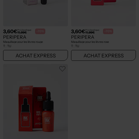
3,60€
3,60€
Prix boutique :
Prix boutique :
-70%
-70%
11,99€
11,99€
PERIPERA
PERIPERA
Maquillage pour les lèvres rouge
Maquillage pour les lèvres rose
T :
TU
T :
TU
ACHAT EXPRESS
ACHAT EXPRESS