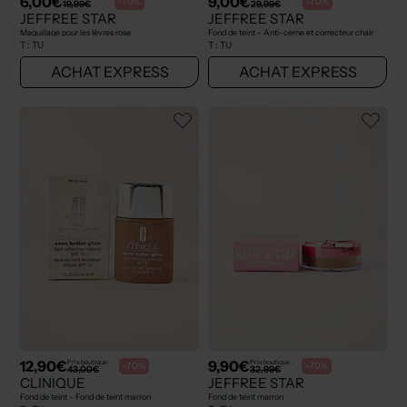
6,00€
9,00€
-70%
-70%
19,99€
29,99€
JEFFREE STAR
JEFFREE STAR
Maquillage pour les lèvres rose
Fond de teint - Anti-cerne et correcteur chair
T :
TU
T :
TU
ACHAT EXPRESS
ACHAT EXPRESS
12,90€
9,90€
Prix boutique :
Prix boutique :
-70%
-70%
43,00€
32,99€
CLINIQUE
JEFFREE STAR
Fond de teint - Fond de teint marron
Fond de teint marron