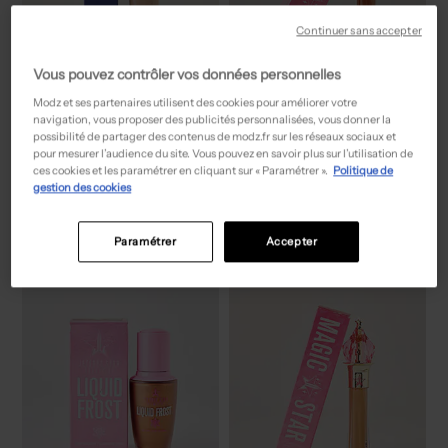
Continuer sans accepter
Vous pouvez contrôler vos données personnelles
Modz et ses partenaires utilisent des cookies pour améliorer votre
navigation, vous proposer des publicités personnalisées, vous donner la
possibilité de partager des contenus de modz.fr sur les réseaux sociaux et
16,50€
9,00€
Prix boutique :
Prix boutique :
-70%
-70%
55,00€
29,99€
pour mesurer l’audience du site. Vous pouvez en savoir plus sur l’utilisation de
ESTÉE LAUDER
JEFFREE STAR
ces cookies et les paramétrer en cliquant sur « Paramétrer ».
Politique de
Fond de teint - Fond de teint chair
Fond de teint - Anti-cerne et correcteur chair
gestion des cookies
T :
TU
T :
TU
ACHAT EXPRESS
ACHAT EXPRESS
Paramétrer
Accepter