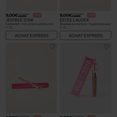
9,00€
9,00€
Prix boutique :
Prix boutique :
-70%
-70%
29,99€
29,99€
JEFFREE STAR
ESTÉE LAUDER
Fond de teint - Anti-cerne et correcteur chair
Maquillage pour les lèvres - Rouge à lèvres jaune
T :
TU
T :
TU
ACHAT EXPRESS
ACHAT EXPRESS
Prix boutique :
Prix boutique :