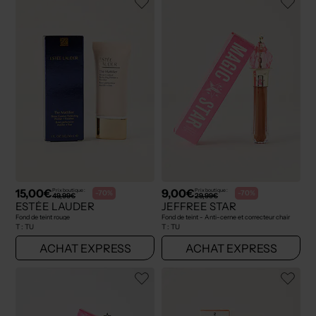
15,00€
9,00€
Prix boutique :
Prix boutique :
-70%
-70%
49,99€
29,99€
ESTÉE LAUDER
JEFFREE STAR
Fond de teint rouge
Fond de teint - Anti-cerne et correcteur chair
T :
TU
T :
TU
ACHAT EXPRESS
ACHAT EXPRESS