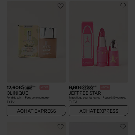
12,60€
6,60€
Prix boutique :
Prix boutique :
-70%
-70%
41,99€
22,00€
CLINIQUE
JEFFREE STAR
Fond de teint - Fond de teint marron
Maquillage pour les lèvres - Rouge à lèvres rose
T :
TU
T :
TU
ACHAT EXPRESS
ACHAT EXPRESS