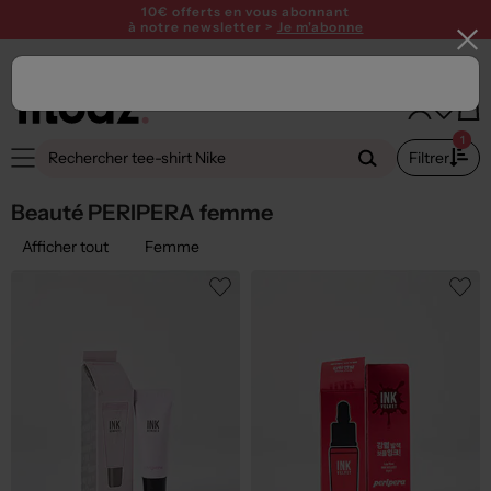
10€ offerts en vous abonnant
à notre newsletter >
Je m'abonne
1
Filtrer
Beauté PERIPERA femme
Afficher tout
Femme