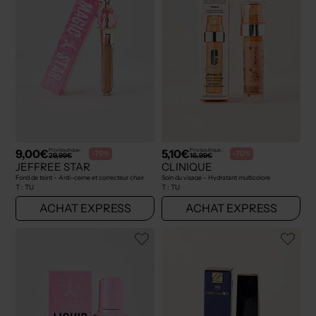
9,00€
5,10€
Prix boutique :
Prix boutique :
-70%
-70%
29,99€
16,99€
JEFFREE STAR
CLINIQUE
Fond de teint - Anti-cerne et correcteur chair
Soin du visage - Hydratant multicolore
T :
TU
T :
TU
ACHAT EXPRESS
ACHAT EXPRESS