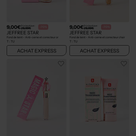
9,00€
9,00€
Prix boutique :
Prix boutique :
-70%
-70%
29,99€
29,99€
JEFFREE STAR
JEFFREE STAR
Fond de teint - Anti-cerne et correcteur or
Fond de teint - Anti-cerne et correcteur chair
T :
TU
T :
TU
ACHAT EXPRESS
ACHAT EXPRESS