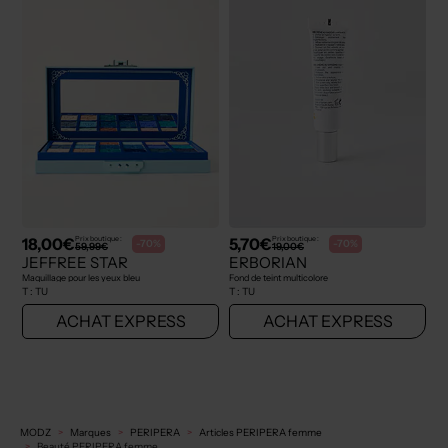
18,00€
5,70€
Prix boutique :
Prix boutique :
-70%
-70%
59,99€
19,00€
JEFFREE STAR
ERBORIAN
Maquillage pour les yeux bleu
Fond de teint multicolore
T :
TU
T :
TU
ACHAT EXPRESS
ACHAT EXPRESS
MODZ
Marques
PERIPERA
Articles PERIPERA femme
Beauté PERIPERA femme