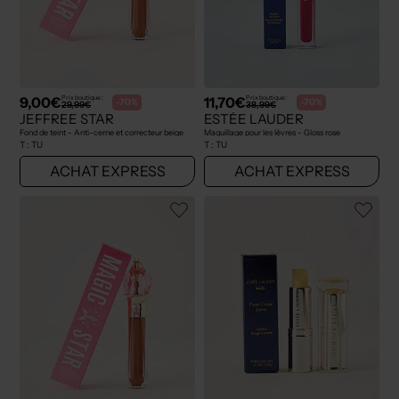
9,00€
11,70€
Prix boutique :
Prix boutique :
-70%
-70%
29,99€
38,99€
JEFFREE STAR
ESTÉE LAUDER
Fond de teint - Anti-cerne et correcteur beige
Maquillage pour les lèvres - Gloss rose
T :
TU
T :
TU
ACHAT EXPRESS
ACHAT EXPRESS