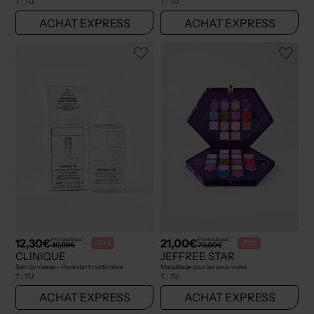
T :
TU
T :
TU
ACHAT EXPRESS
ACHAT EXPRESS
12,30€
21,00€
Prix boutique :
Prix boutique :
-70%
-70%
40,99€
70,00€
CLINIQUE
JEFFREE STAR
Soin du visage - Hydratant multicolore
Maquillage pour les yeux violet
T :
TU
T :
TU
ACHAT EXPRESS
ACHAT EXPRESS