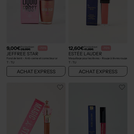
9,00€
12,60€
Prix boutique :
Prix boutique :
-70%
-70%
29,99€
41,99€
JEFFREE STAR
ESTÉE LAUDER
Fond de teint - Anti-cerne et correcteur or
Maquillage pour les lèvres - Rouge à lèvres rouge
T :
TU
T :
TU
ACHAT EXPRESS
ACHAT EXPRESS