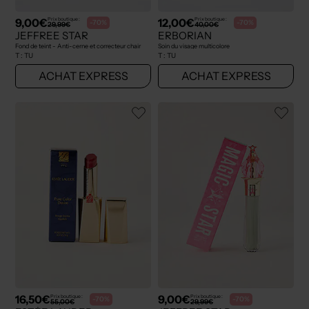
9,00€
12,00€
Prix boutique :
Prix boutique :
-70%
-70%
29,99€
40,00€
JEFFREE STAR
ERBORIAN
Fond de teint - Anti-cerne et correcteur chair
Soin du visage multicolore
T :
TU
T :
TU
ACHAT EXPRESS
ACHAT EXPRESS
16,50€
9,00€
Prix boutique :
Prix boutique :
-70%
-70%
55,00€
29,99€