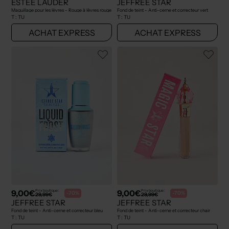
ESTÉE LAUDER
JEFFREE STAR
Maquillage pour les lèvres - Rouge à lèvres rouge
Fond de teint - Anti-cerne et correcteur vert
T :
TU
T :
TU
ACHAT EXPRESS
ACHAT EXPRESS
9,00€
9,00€
Prix boutique :
Prix boutique :
-70%
-70%
29,99€
29,99€
JEFFREE STAR
JEFFREE STAR
Fond de teint - Anti-cerne et correcteur bleu
Fond de teint - Anti-cerne et correcteur chair
T :
TU
T :
TU