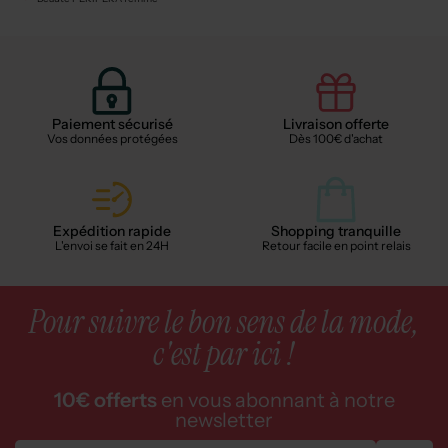
Paiement sécurisé
Livraison offerte
Vos données protégées
Dès 100€ d'achat
Expédition rapide
Shopping tranquille
L'envoi se fait en 24H
Retour facile en point relais
Pour suivre le bon sens de la mode,
c'est par ici !
10€ offerts
en vous abonnant à notre
newsletter