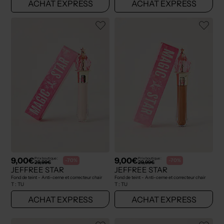
ACHAT EXPRESS
ACHAT EXPRESS
9,00€
9,00€
Prix boutique :
Prix boutique :
-70%
-70%
29,99€
29,99€
JEFFREE STAR
JEFFREE STAR
Fond de teint - Anti-cerne et correcteur chair
Fond de teint - Anti-cerne et correcteur chair
T :
TU
T :
TU
ACHAT EXPRESS
ACHAT EXPRESS