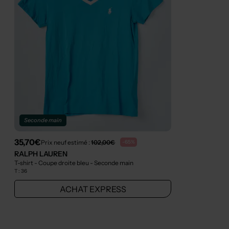
Seconde main
35,70€
Prix neuf estimé :
102,00€
-65%
RALPH LAUREN
T-shirt - Coupe droite bleu
- Seconde main
T :
36
ACHAT EXPRESS