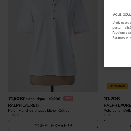
Vous pouv
Modz et ses 
personnalisé
l’audience du
Paramétrer »
Collection
71,50€
111,20€
Prix boutique :
143,00€
-50%
RALPH LAUREN
RALPH LAUR
Polo - Manches longues blanc
- Outlet
Polo jaune
- Coll
T :
34, 36
T :
38
ACHAT EXPRESS