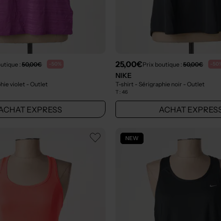
25,00€
outique :
50,00€
Prix boutique :
50,00€
-50%
-50
NIKE
phie violet
- Outlet
T-shirt - Sérigraphie noir
- Outlet
T :
46
ACHAT EXPRESS
ACHAT EXPRES
NEW