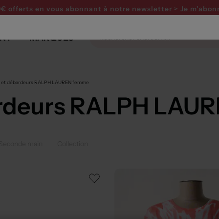
0€ offerts en vous abonnant
à notre newsletter >
Je m'abon
NT
MARQUES
ts et débardeurs RALPH LAUREN femme
bardeurs RALPH LAU
Seconde main
Collection