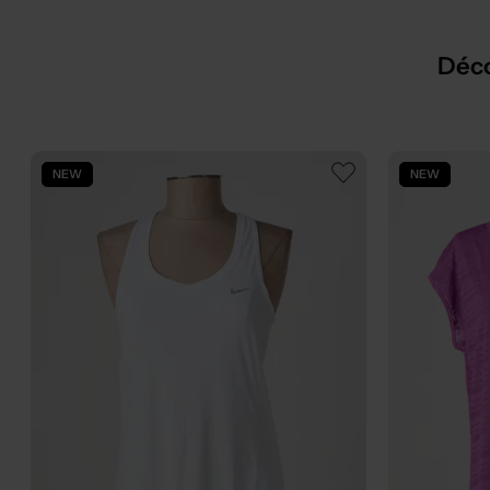
Déco
NEW
NEW