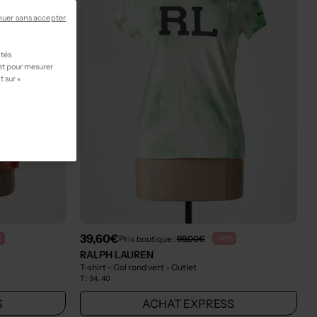
nuer sans accepter
ités
 et pour mesurer
t sur «
39,60€
Prix boutique :
99,00€
%
-60%
RALPH LAUREN
T-shirt - Col rond vert
- Outlet
T :
34, 40
S
ACHAT EXPRESS