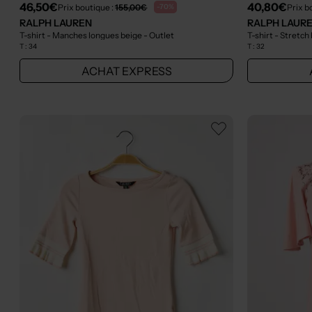
46,50€
40,80€
Prix boutique :
155,00€
Prix b
-70%
RALPH LAUREN
RALPH LAUR
T-shirt - Manches longues beige
- Outlet
T-shirt - Stretch
T :
34
T :
32
ACHAT EXPRESS