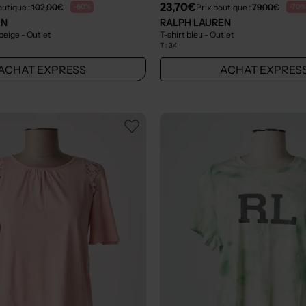
23,70€
outique :
102,00€
Prix boutique :
79,00€
-60%
-70%
EN
RALPH LAUREN
 beige
- Outlet
T-shirt bleu
- Outlet
T :
34
ACHAT EXPRESS
ACHAT EXPRES