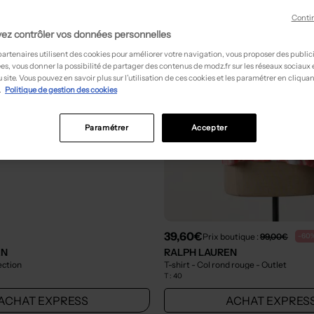
Conti
ez contrôler vos données personnelles
partenaires utilisent des cookies pour améliorer votre navigation, vous proposer des public
es, vous donner la possibilité de partager des contenus de modz.fr sur les réseaux sociaux
 site. Vous pouvez en savoir plus sur l’utilisation de ces cookies et les paramétrer en cliquan
.
Politique de gestion des cookies
Paramétrer
Accepter
39,60€
Prix boutique :
99,00€
-60
EN
RALPH LAUREN
ection
T-shirt - Col rond rouge
- Outlet
T :
40
ACHAT EXPRESS
ACHAT EXPRES