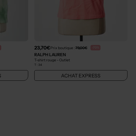
23,70€
Prix boutique :
79,00€
-70%
RALPH LAUREN
T-shirt rouge
- Outlet
T :
34
S
ACHAT EXPRESS