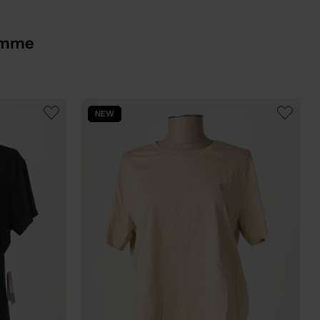
femme
NEW