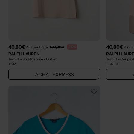
40,80€
40,80€
Prix boutique :
102,00€
Prix b
-60%
RALPH LAUREN
RALPH LAUR
T-shirt - Stretch rose
- Outlet
T-shirt - Coupe 
T :
32
T :
32, 34
ACHAT EXPRESS