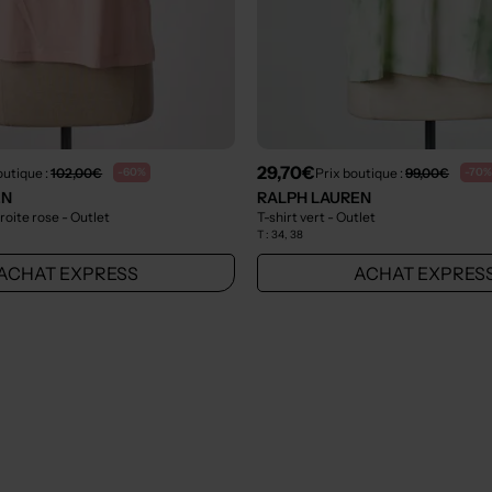
29,70€
outique :
102,00€
Prix boutique :
99,00€
-60%
-70%
EN
RALPH LAUREN
droite rose
- Outlet
T-shirt vert
- Outlet
T :
34, 38
ACHAT EXPRESS
ACHAT EXPRES