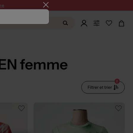
ne
REN femme
2
Filtrer et trier