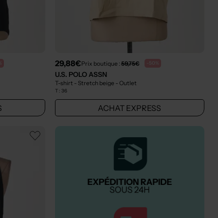
29,88€
Prix boutique :
59,75€
%
-50%
U.S. POLO ASSN
T-shirt - Stretch beige
- Outlet
T :
36
S
ACHAT EXPRESS