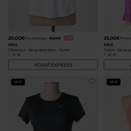
20,00€
25,00€
Prix boutique :
40,00€
Prix b
-50%
NIKE
NIKE
Débardeur - Sérigraphie blanc
- Outlet
T-shirt - Sérigra
T :
46, 48
T :
38, 42
ACHAT EXPRESS
NEW
NEW