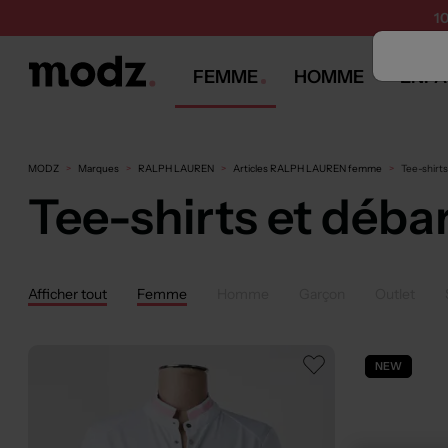
1
FEMME
HOMME
ENFA
MODZ
Marques
RALPH LAUREN
Articles RALPH LAUREN femme
Tee-shir
Tee-shirts et dé
Afficher tout
Femme
Homme
Garçon
Outlet
NEW