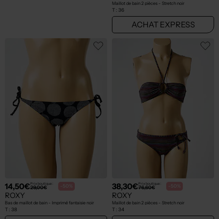
33,00€
17,95€
Prix boutique :
Prix boutique :
-50%
-50%
65,99€
35,90€
ROXY
ROXY
Maillot de bain 2 pièces - Stretch bleu
Maillot de bain 2 pièces - Stretch noir
T :
38
T :
36
ACHAT EXPRESS
ACHAT EXPRESS