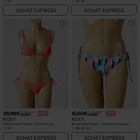
T :
34
T :
36, 38
ACHAT EXPRESS
ACHAT EXPRESS
29,98€
15,00€
Prix boutique :
Prix boutique :
-50%
-50%
59,95€
29,99€
ROXY
ROXY
Maillot de bain 2 pièces - Stretch orange
Bas de maillot de bain - Imprimé fantaisie bleu
T :
34
T :
38, 40, 42
ACHAT EXPRESS
ACHAT EXPRESS