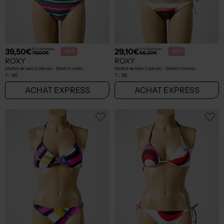
39,50€
29,10€
Prix boutique :
Prix boutique :
-50%
-50%
79,00€
58,20€
ROXY
ROXY
Maillot de bain 2 pièces - Stretch violet
Maillot de bain 2 pièces - Stretch marron
T :
40
T :
36
ACHAT EXPRESS
ACHAT EXPRESS