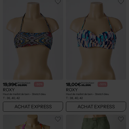
19,99€
18,00€
Prix boutique :
Prix boutique :
-50%
-50%
39,99€
35,99€
ROXY
ROXY
Haut de maillot de bain - Stretch bleu
Haut de maillot de bain - Stretch bleu
T :
36, 40, 42
T :
38, 40, 42
ACHAT EXPRESS
ACHAT EXPRESS