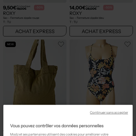
9,50€
14,00€
Prix boutique :
Prix boutique :
-50%
-50%
19,00€
28,00€
ROXY
ROXY
Sac - Fermeture zippée rouge
Sac - Fermeture zippée bleu
T :
TU
T :
TU
ACHAT EXPRESS
ACHAT EXPRESS
NEW
Continuer sans accepter
Vous pouvez contrôler vos données personnelles
14,50€
35,00€
Prix boutique :
Prix boutique :
-50%
-50%
29,00€
70,00€
Modz et ses partenaires utilisent des cookies pour améliorer votre