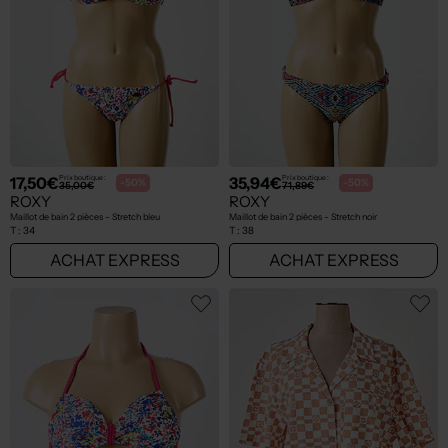
17,50€
35,94€
Prix boutique :
Prix boutique :
-50%
-50%
35,00€
71,89€
ROXY
ROXY
Maillot de bain 2 pièces - Stretch bleu
Maillot de bain 2 pièces - Stretch noir
T :
34
T :
38
ACHAT EXPRESS
ACHAT EXPRESS