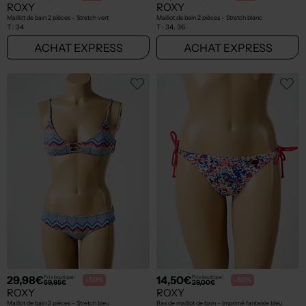
ROXY
ROXY
Maillot de bain 2 pièces - Stretch vert
Maillot de bain 2 pièces - Stretch blanc
T :
34
T :
34, 36
ACHAT EXPRESS
ACHAT EXPRESS
29,98€
14,50€
Prix boutique :
Prix boutique :
-50%
-50%
59,95€
29,00€
ROXY
ROXY
Maillot de bain 2 pièces - Stretch bleu
Bas de maillot de bain - Imprimé fantaisie bleu