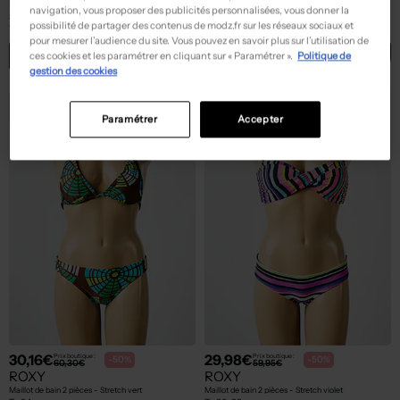
ROXY
ROXY
navigation, vous proposer des publicités personnalisées, vous donner la
Sac - Fermeture fermeture aimantée vert
Maillot de bain 1 pièce jaune
possibilité de partager des contenus de modz.fr sur les réseaux sociaux et
T :
TU
T :
34, 36
pour mesurer l’audience du site. Vous pouvez en savoir plus sur l’utilisation de
ACHAT EXPRESS
ACHAT EXPRESS
ces cookies et les paramétrer en cliquant sur « Paramétrer ».
Politique de
gestion des cookies
Paramétrer
Accepter
30,16€
29,98€
Prix boutique :
Prix boutique :
-50%
-50%
60,30€
59,95€
ROXY
ROXY
Maillot de bain 2 pièces - Stretch vert
Maillot de bain 2 pièces - Stretch violet