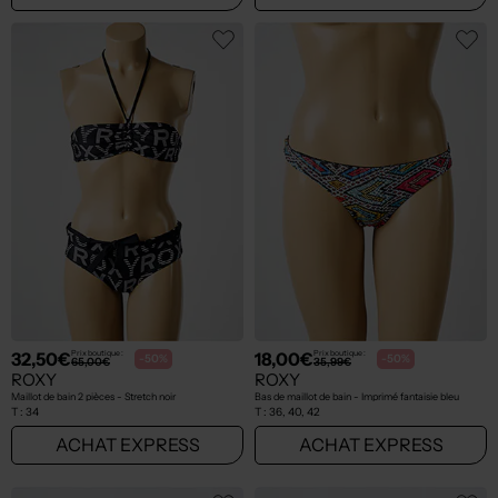
32,50€
18,00€
Prix boutique :
Prix boutique :
-50%
-50%
65,00€
35,99€
ROXY
ROXY
Maillot de bain 2 pièces - Stretch noir
Bas de maillot de bain - Imprimé fantaisie bleu
T :
34
T :
36, 40, 42
ACHAT EXPRESS
ACHAT EXPRESS