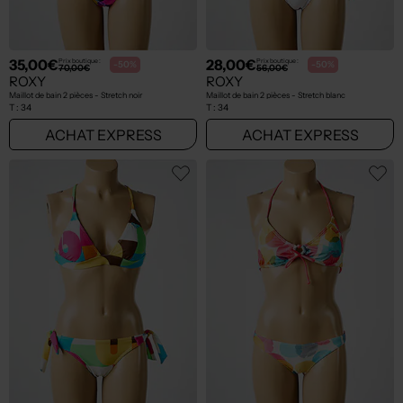
35,00€
28,00€
Prix boutique :
Prix boutique :
-50%
-50%
70,00€
56,00€
ROXY
ROXY
Maillot de bain 2 pièces - Stretch noir
Maillot de bain 2 pièces - Stretch blanc
T :
34
T :
34
ACHAT EXPRESS
ACHAT EXPRESS