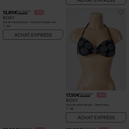
12,80€
17,50€
Prix boutique :
Prix boutique :
-50%
-50%
25,60€
35,00€
ROXY
ROXY
Bas de maillot de bain - Imprimé fantaisie vert
Haut de maillot de bain - Stretch bleu
T :
34
T :
38
ACHAT EXPRESS
ACHAT EXPRESS