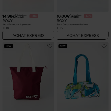
14,98€
16,00€
Prix boutique :
Prix boutique :
-50%
-50%
29,95€
32,00€
ROXY
ROXY
Sac - Fermeture zippée rose
Sac - Coutures renforcées bleu
T :
TU
T :
TU
ACHAT EXPRESS
ACHAT EXPRESS
NEW
NEW