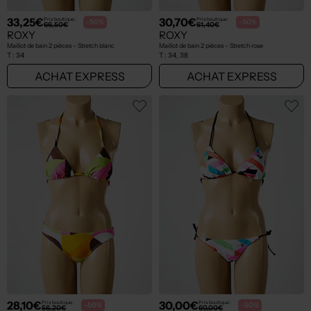
33,25€
30,70€
Prix boutique :
Prix boutique :
-50%
-50%
66,50€
61,40€
ROXY
ROXY
Maillot de bain 2 pièces - Stretch blanc
Maillot de bain 2 pièces - Stretch rose
T :
34
T :
34, 38
ACHAT EXPRESS
ACHAT EXPRESS
28,10€
30,00€
Prix boutique :
Prix boutique :
-50%
-50%
56,20€
60,00€