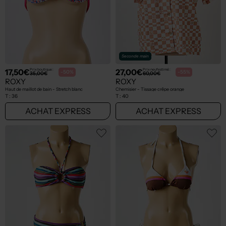
Seconde main
17,50€
27,00€
Prix boutique :
Prix neuf estimé :
-50%
-55%
35,00€
60,00€
ROXY
ROXY
Haut de maillot de bain - Stretch blanc
Chemisier - Tissage crêpe orange
T :
36
T :
40
ACHAT EXPRESS
ACHAT EXPRESS