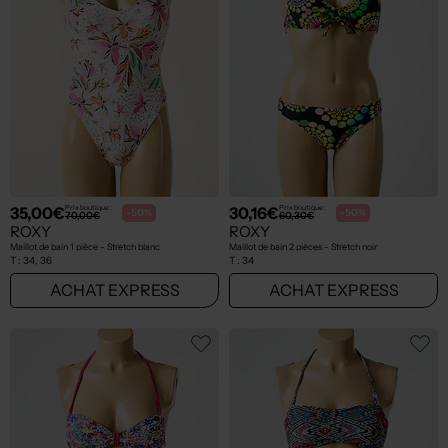
35,00€
30,16€
Prix boutique :
Prix boutique :
-50%
-50%
70,00€
60,30€
ROXY
ROXY
Maillot de bain 1 pièce - Stretch blanc
Maillot de bain 2 pièces - Stretch noir
T :
34, 36
T :
34
ACHAT EXPRESS
ACHAT EXPRESS