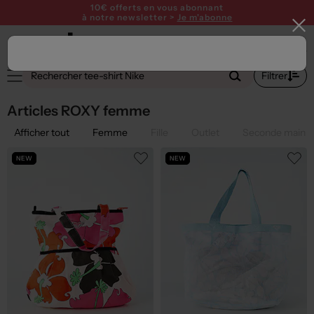
10€ offerts en vous abonnant
à notre newsletter >
Je m'abonne
1
Filtrer
Articles ROXY femme
Afficher tout
Femme
Fille
Outlet
Seconde main
NEW
NEW