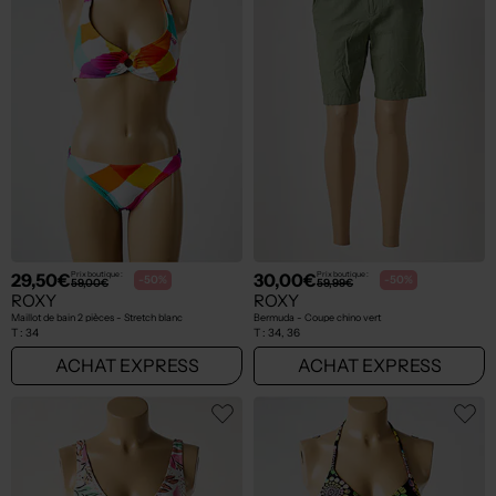
29,50€
30,00€
Prix boutique :
Prix boutique :
-50%
-50%
59,00€
59,99€
ROXY
ROXY
Maillot de bain 2 pièces - Stretch blanc
Bermuda - Coupe chino vert
T :
34
T :
34, 36
ACHAT EXPRESS
ACHAT EXPRESS