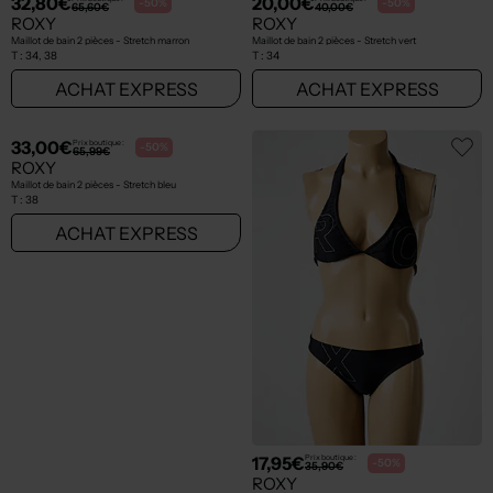
32,80€
20,00€
Prix boutique :
Prix boutique :
-50%
-50%
65,60€
40,00€
ROXY
ROXY
Maillot de bain 2 pièces - Stretch marron
Maillot de bain 2 pièces - Stretch vert
T :
34, 38
T :
34
ACHAT EXPRESS
ACHAT EXPRESS