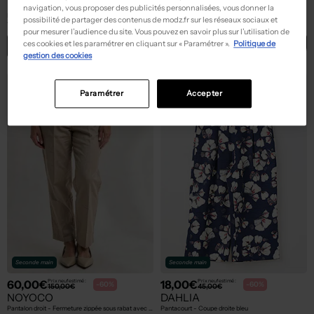
NOT YOUR GIRL
LOAVIES
navigation, vous proposer des publicités personnalisées, vous donner la
Pantalon droit - Taille élastique beige
Pantalon slim - Tissage popeline rose
possibilité de partager des contenus de modz.fr sur les réseaux sociaux et
T :
36
T :
36
pour mesurer l’audience du site. Vous pouvez en savoir plus sur l’utilisation de
ACHAT EXPRESS
ACHAT EXPRESS
ces cookies et les paramétrer en cliquant sur « Paramétrer ».
Politique de
gestion des cookies
NEW
NEW
Paramétrer
Accepter
Seconde main
Seconde main
60,00€
18,00€
Prix neuf estimé :
Prix neuf estimé :
-60%
-60%
150,00€
45,00€
NOYOCO
DAHLIA
Pantalon droit - Fermeture zippée sous rabat avec crochet marron
Pantacourt - Coupe droite bleu