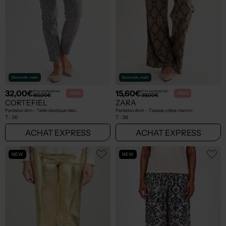
Seconde main
Seconde main
32,00€
15,60€
Prix neuf estimé :
Prix neuf estimé :
-60%
-60%
80,00€
39,00€
CORTEFIEL
ZARA
Pantalon slim - Taille élastique bleu
Pantalon droit - Tissage crêpe marron
T :
36
T :
36
ACHAT EXPRESS
ACHAT EXPRESS
NEW
NEW