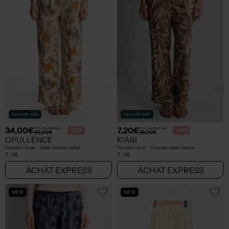
Seconde main
Seconde main
34,00€
7,20€
Prix neuf estimé :
Prix neuf estimé :
-60%
-60%
85,00€
18,00€
OPULLENCE
KIABI
Pantalon large - Taille normale beige
Pantalon droit - Tissage crêpe marron
T :
36
T :
36
ACHAT EXPRESS
ACHAT EXPRESS
NEW
NEW