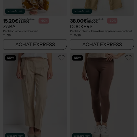
Seconde main
Seconde main
15,20€
38,00€
Prix neuf estimé :
Prix neuf estimé :
-60%
-60%
38,00€
95,00€
ZARA
DOCKERS
Pantalon large - Poches vert
Pantalon chino - Fermeture zippée sous rabat boutonné beige
T :
36
T :
W26
ACHAT EXPRESS
ACHAT EXPRESS
NEW
NEW
Seconde main
Seconde main