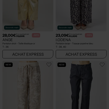
Seconde main
Seconde main
28,00€
23,09€
Prix neuf estimé :
Prix neuf estimé :
-60%
-55%
70,00€
51,30€
ANGE
I.ODENA
Pantalon droit - Taille élastique or
Pantalon large - Tissage popeline bleu
T :
36
T :
38, 40
ACHAT EXPRESS
ACHAT EXPRESS
NEW
NEW