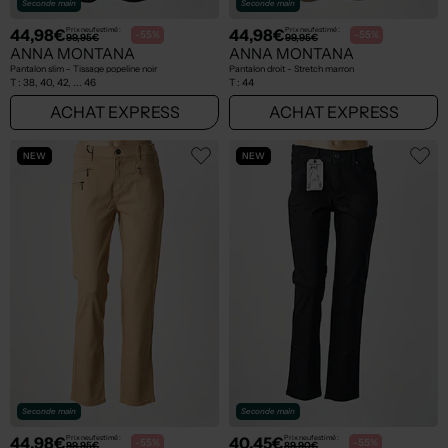
Seconde main
Seconde main
44,98€
44,98€
Prix neuf estimé :
Prix neuf estimé :
-55%
-55%
99,95€
99,95€
ANNA MONTANA
ANNA MONTANA
Pantalon slim - Tissage popeline noir
Pantalon droit - Stretch marron
T :
38, 40, 42, ... 46
T :
44
ACHAT EXPRESS
ACHAT EXPRESS
NEW
NEW
Seconde main
Seconde main
44,98€
40,45€
Prix neuf estimé :
Prix neuf estimé :
-55%
-55%
99,95€
89,90€