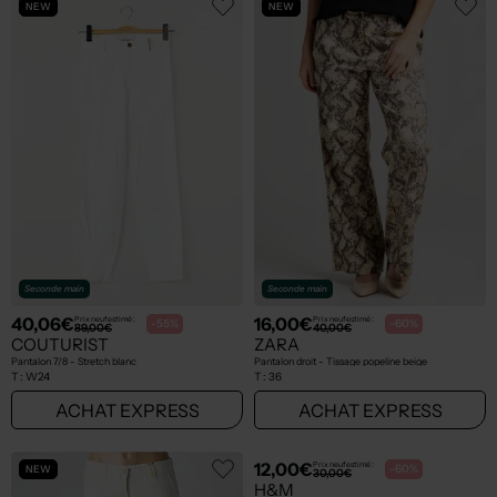
NEW
NEW
Seconde main
Seconde main
40,06€
16,00€
Prix neuf estimé :
Prix neuf estimé :
-55%
-60%
89,00€
40,00€
COUTURIST
ZARA
Pantalon 7/8 - Stretch blanc
Pantalon droit - Tissage popeline beige
T :
W24
T :
36
ACHAT EXPRESS
ACHAT EXPRESS
NEW
NEW