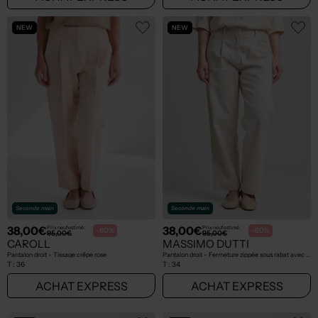
NEW
NEW
Seconde main
Seconde main
38,00€
38,00€
Prix neuf estimé :
Prix neuf estimé :
-60%
-60%
95,00€
95,00€
CAROLL
MASSIMO DUTTI
Pantalon droit - Tissage crêpe rose
Pantalon droit - Fermeture zippée sous rabat avec crochet beige
T :
36
T :
34
ACHAT EXPRESS
ACHAT EXPRESS