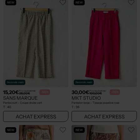
NEW
NEW
Seconde main
Seconde main
15,20€
30,00€
Prix neuf estimé :
Prix neuf estimé :
-60%
-70%
38,00€
100,00€
SANS MARQUE
MKT STUDIO
Pantacourt - Coupe droite vert
Pantalon large - Tissage popeline rose
T :
40
T :
36
ACHAT EXPRESS
ACHAT EXPRESS
NEW
NEW