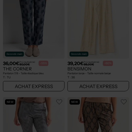
Seconde main
Seconde main
36,00€
39,20€
Prix neuf estimé :
Prix neuf estimé :
-55%
-60%
80,00€
98,00€
THE CORNER
BENSIMON
Pantalon 7/8 - Taille élastique bleu
Pantalon large - Taille normale beige
T :
TU
T :
36
ACHAT EXPRESS
ACHAT EXPRESS
NEW
NEW