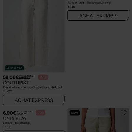
Seconde main
Seconde main
58,06€
12,00€
Prix neuf estimé :
Prix neuf estimé :
-55%
-60%
129,00€
30,00€
COUTURIST
H&M
Pantalon large - Fermeture zippée sous rabat boutonné blanc
Pantalon droit - Tissage popeline noir
T :
W26
T :
36
ACHAT EXPRESS
ACHAT EXPRESS
NEW
NEW