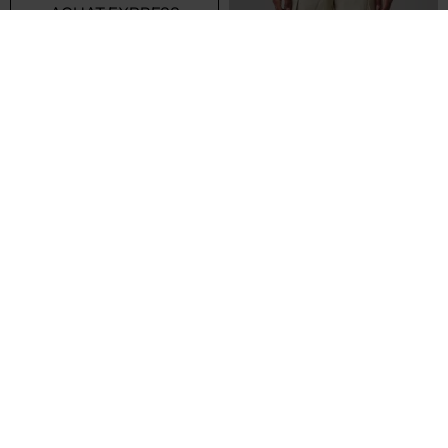
Seconde main
Seconde main
6,90€
12,00€
Prix neuf estimé :
Prix neuf estimé :
-70%
-60%
22,99€
30,00€
ONLY PLAY
H&M
Legging - Stretch beige
Pantalon droit - Tissage crêpe vert
T :
34
T :
36
ACHAT EXPRESS
ACHAT EXPRESS
NEW
NEW