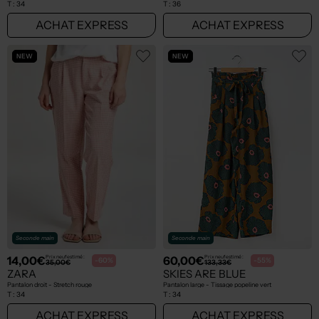
T :
34
T :
36
ACHAT EXPRESS
ACHAT EXPRESS
NEW
NEW
Seconde main
Seconde main
14,00€
60,00€
Prix neuf estimé :
Prix neuf estimé :
-60%
-55%
35,00€
133,33€
ZARA
SKIES ARE BLUE
Pantalon droit - Stretch rouge
Pantalon large - Tissage popeline vert
T :
34
T :
34
ACHAT EXPRESS
ACHAT EXPRESS