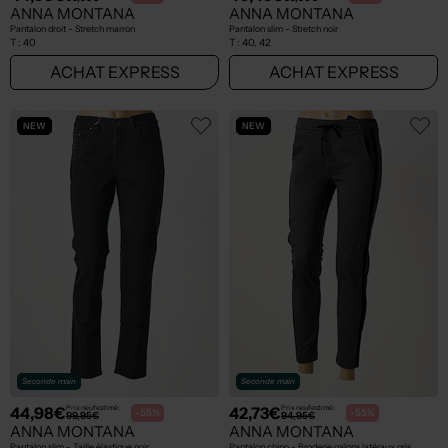
ANNA MONTANA
ANNA MONTANA
Pantalon droit - Stretch marron
Pantalon slim - Stretch noir
T :
40
T :
40, 42
ACHAT EXPRESS
ACHAT EXPRESS
NEW
NEW
Seconde main
Seconde main
44,98€
42,73€
Prix neuf estimé :
Prix neuf estimé :
-55%
-55%
99,95€
94,95€
ANNA MONTANA
ANNA MONTANA
Pantalon slim - Taille élastique noir
Pantalon chino - Broderie galons latéraux gris