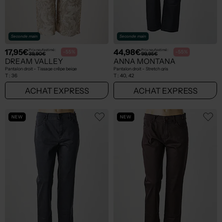
Seconde main
Seconde main
17,95€
44,98€
Prix neuf estimé :
Prix neuf estimé :
-55%
-55%
39,90€
99,95€
DREAM VALLEY
ANNA MONTANA
Pantalon droit - Tissage crêpe beige
Pantalon droit - Stretch gris
T :
36
T :
40, 42
ACHAT EXPRESS
ACHAT EXPRESS
NEW
NEW