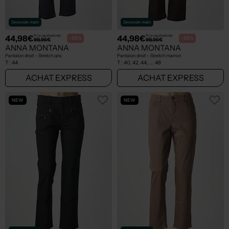
Seconde main
Seconde main
44,98€
44,98€
Prix neuf estimé :
Prix neuf estimé :
-55%
-55%
99,95€
99,95€
ANNA MONTANA
ANNA MONTANA
Pantalon droit - Stretch gris
Pantalon droit - Stretch marron
T :
44
T :
40, 42, 44, ... 48
ACHAT EXPRESS
ACHAT EXPRESS
NEW
NEW