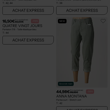
T :
42, 44
T :
38
ACHAT EXPRESS
ACHAT EXPRESS
NEW
NEW
Seconde main
Seconde main
16,50€
44,98€
Prix neuf estimé :
Prix neuf estimé :
-70%
-55%
55,00€
99,95€
QUATRE VINGT JOURS
ANNA MONTANA
Pantalon 7/8 - Taille élastique bleu
Pantacourt - Stretch vert
T :
44
T :
42