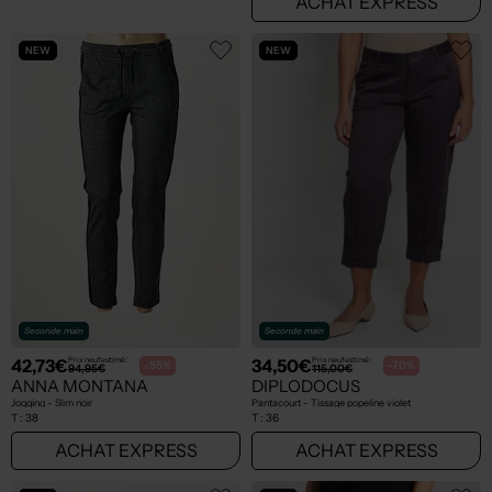
ACHAT EXPRESS
ACHAT EXPRESS
NEW
NEW
Seconde main
Seconde main
42,73€
34,50€
Prix neuf estimé :
Prix neuf estimé :
-55%
-70%
94,95€
115,00€
ANNA MONTANA
DIPLODOCUS
Jogging - Slim noir
Pantacourt - Tissage popeline violet
T :
38
T :
36
ACHAT EXPRESS
ACHAT EXPRESS