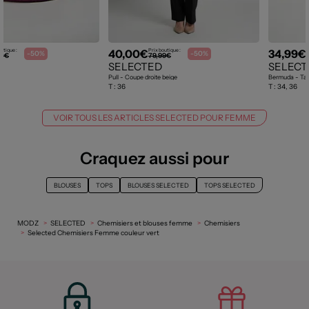
40,00€
34,99€
utique :
Prix boutique :
P
-50%
-50%
00€
79,99€
D
SELECTED
SELECT
Pull - Coupe droite beige
Bermuda - Tail
T :
36
T :
34, 36
VOIR TOUS LES ARTICLES SELECTED POUR FEMME
Craquez aussi pour
BLOUSES
TOPS
BLOUSES SELECTED
TOPS SELECTED
MODZ
SELECTED
Chemisiers et blouses femme
Chemisiers
Selected Chemisiers Femme couleur vert