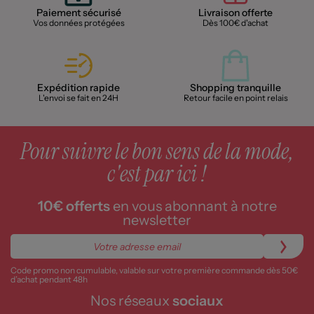
Paiement sécurisé
Livraison offerte
Vos données protégées
Dès 100€ d'achat
Expédition rapide
Shopping tranquille
L'envoi se fait en 24H
Retour facile en point relais
Pour suivre le bon sens de la mode,
c'est par ici !
10€ offerts
en vous abonnant à notre
newsletter
Code promo non cumulable, valable sur votre première commande dès 50€
d’achat pendant 48h
Nos réseaux
sociaux