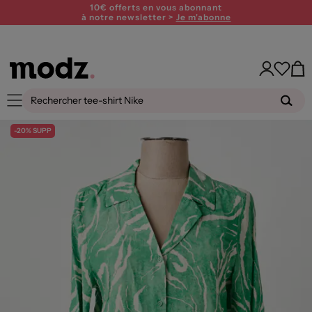
10€ offerts en vous abonnant
à notre newsletter >
Je m'abonne
-20% SUPP