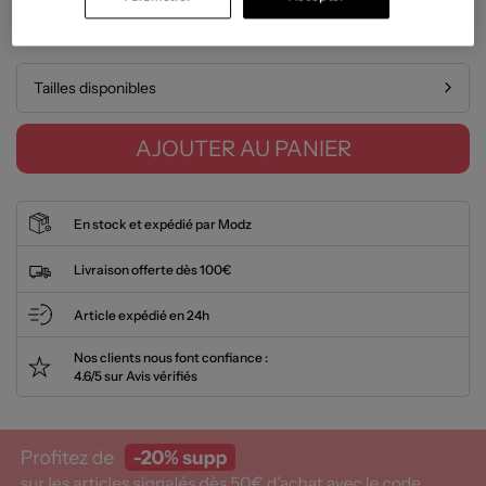
Guide des tailles
Tailles disponibles
AJOUTER AU PANIER
En stock et expédié par Modz
Livraison offerte dès 100€
Article expédié en 24h
Nos clients nous font confiance :
4.6/5 sur Avis vérifiés