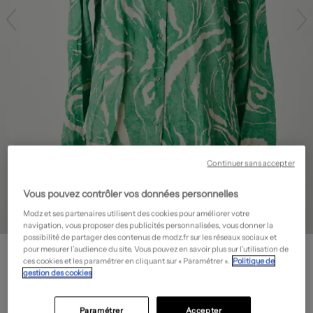
Continuer sans accepter
Vous pouvez contrôler vos données personnelles
Modz et ses partenaires utilisent des cookies pour améliorer votre
navigation, vous proposer des publicités personnalisées, vous donner la
possibilité de partager des contenus de modz.fr sur les réseaux sociaux et
SELECTED
pour mesurer l’audience du site. Vous pouvez en savoir plus sur l’utilisation de
Chemisier
- Outlet
ces cookies et les paramétrer en cliquant sur « Paramétrer ».
Politique de
gestion des cookies
28,00€
-60%
Prix boutique :
70,00€
?
Paramétrer
Accepter