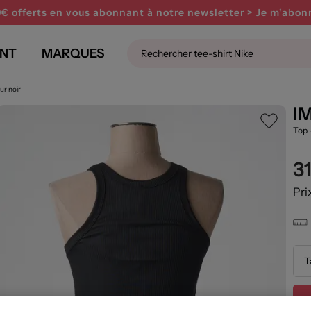
0€ offerts en vous abonnant
à notre newsletter >
Je m'abon
NT
MARQUES
ur noir
I
Top 
3
Pri
T