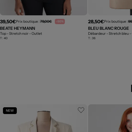
39,50€
28,50€
Prix boutique :
79,00€
Prix boutique :
9
-50%
BEATE HEYMANN
BLEU BLANC ROUGE
Top - Stretch noir
- Outlet
Débardeur - Stretch bleu
-
T :
40
T :
36
NEW