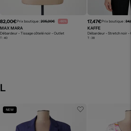
82,00€
17,47€
Prix boutique :
205,00€
Prix boutique :
34
-60%
MAX MARA
KAFFE
Débardeur - Tissage côtelé noir
- Outlet
Débardeur - Stretch noir
- 
T :
40
T :
38
AL
NEW