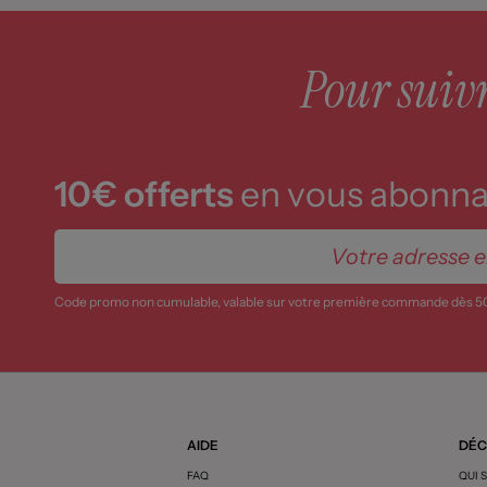
Pour suivre
10€ offerts
en vous abonnan
Code promo non cumulable, valable sur votre première commande dès 5
AIDE
DÉC
FAQ
QUI 