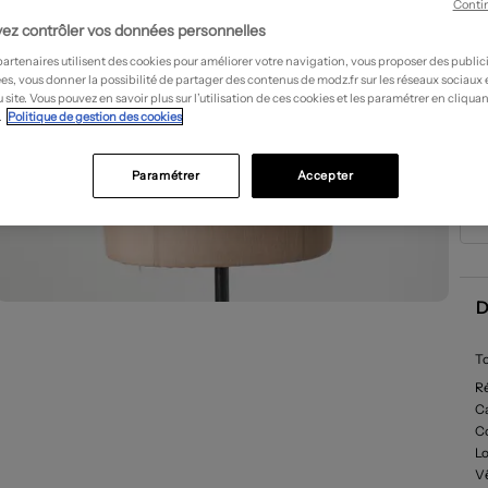
Conti
ez contrôler vos données personnelles
partenaires utilisent des cookies pour améliorer votre navigation, vous proposer des public
es, vous donner la possibilité de partager des contenus de modz.fr sur les réseaux sociaux
 site. Vous pouvez en savoir plus sur l’utilisation de ces cookies et les paramétrer en cliquan
.
Politique de gestion des cookies
Paramétrer
Accepter
D
To
R
Ca
C
L
V