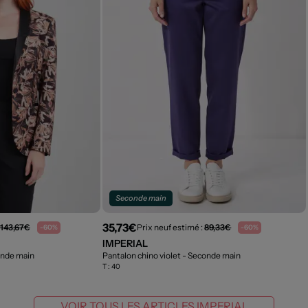
Seconde main
35,73€
143,67€
Prix neuf estimé :
89,33€
-60%
-60%
IMPERIAL
onde main
Pantalon chino violet
- Seconde main
T :
40
VOIR TOUS LES ARTICLES IMPERIAL