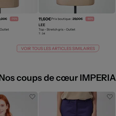
11,60€
5,00€
Prix boutique :
29,00€
-70%
-60%
LEE
 Outlet
Top - Stretch gris
- Outlet
T :
34
VOIR TOUS LES ARTICLES SIMILAIRES
Nos coups de cœur IMPERI