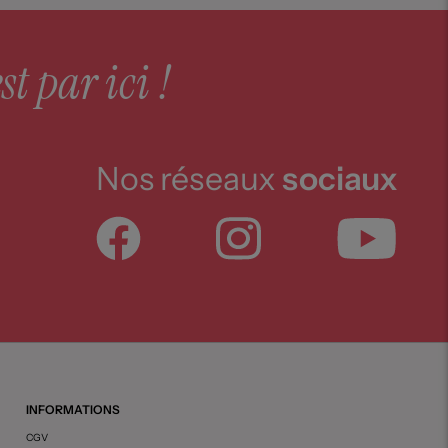
st par ici !
Nos réseaux
sociaux
INFORMATIONS
CGV