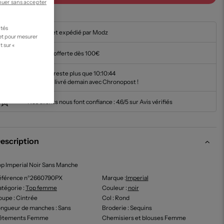
nuer sans accepter
ités
En stock et expédié par Modz
 et pour mesurer
t sur «
Livraison offerte dès 100€
Il ne vous reste plus que
10:10:42
pour être livré demain avec Chronopost !
Nos clients nous font confiance :
4.6/5 sur Avis vérifiés
escription
p Imperial Noir Sans Manche
éférence n°2660790PX
Marque :
Imperial
tégorie :
Top femme
Couleur
:
noir
oupe
: Cintrée
Col
: Rond
ongueur de manches
: Sans
Broderie
: Sequins
êtements Femme
Chemisiers et blouses Femme