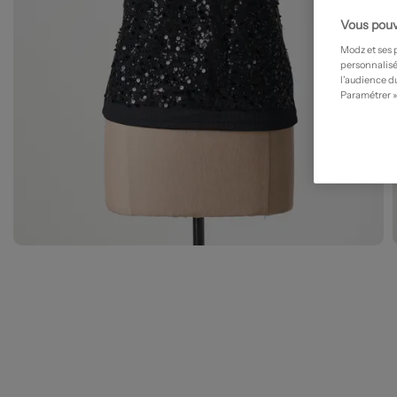
Vous pouv
Modz et ses 
personnalisé
l’audience du
Paramétrer »