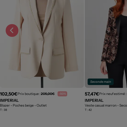
Seconde main
102,50€
57,47€
Prix boutique :
205,00€
Prix neuf estimé :
-50%
IMPERIAL
IMPERIAL
Blazer - Poches beige
- Outlet
Veste casual marron
- Sec
T :
38
T :
42