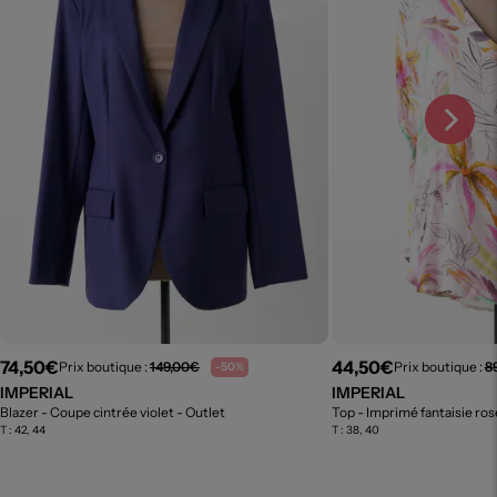
74,50€
44,50€
Prix boutique :
149,00€
Prix boutique :
8
-50%
IMPERIAL
IMPERIAL
Blazer - Coupe cintrée violet
- Outlet
Top - Imprimé fantaisie ro
T :
42, 44
T :
38, 40