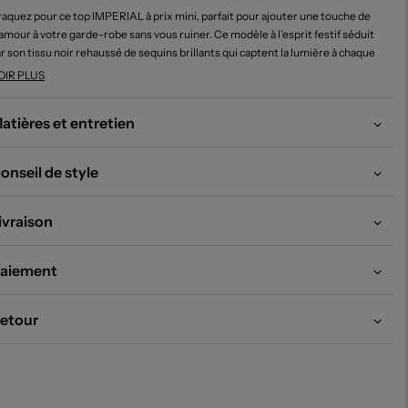
aquez pour ce top IMPERIAL à prix mini, parfait pour ajouter une touche de
amour à votre garde-robe sans vous ruiner. Ce modèle à l’esprit festif séduit
r son tissu noir rehaussé de sequins brillants qui captent la lumière à chaque
uvement, idéal pour sublimer n’importe quelle tenue lors d’une soirée ou
OIR PLUS
un événement spécial. Sa coupe près du corps et son encolure américaine
ssinent une silhouette élégante tout en restant confortable. Voilà une
atières et entretien
casion unique de s’offrir une pièce tendance et sophistiquée à prix déstocké !
onseil de style
ivraison
aiement
etour