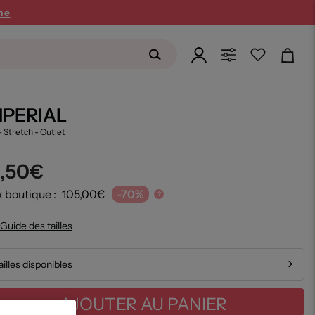
ne
MPERIAL
- Stretch
- Outlet
1,50€
x boutique :
105,00€
-70%
?
Guide des tailles
ailles disponibles
AJOUTER AU PANIER