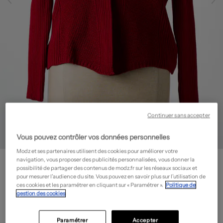
Continuer sans accepter
Vous pouvez contrôler vos données personnelles
Modz et ses partenaires utilisent des cookies pour améliorer votre
I.ODENA
navigation, vous proposer des publicités personnalisées, vous donner la
Gilet manches longues - Fermeture boutonnée sur le devant
- Outlet
possibilité de partager des contenus de modz.fr sur les réseaux sociaux et
pour mesurer l’audience du site. Vous pouvez en savoir plus sur l’utilisation de
42,50€
ces cookies et les paramétrer en cliquant sur « Paramétrer ».
Politique de
gestion des cookies
-50%
Prix boutique :
85,00€
?
Guide des tailles
Paramétrer
Accepter