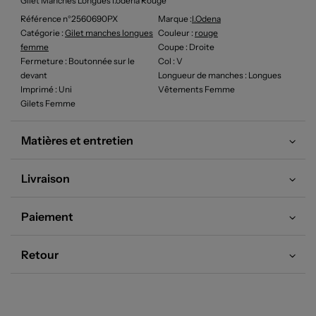
Gilet Manches Longues I.odena Rouge
Référence n°2560690PX
Marque :
I.odena
Catégorie :
Gilet manches longues
Couleur
:
rouge
femme
Coupe
: Droite
Fermeture
: Boutonnée sur le
Col
: V
devant
Longueur de manches
: Longues
Imprimé
: Uni
Vêtements Femme
Gilets Femme
Matières et entretien
Livraison
Paiement
Retour