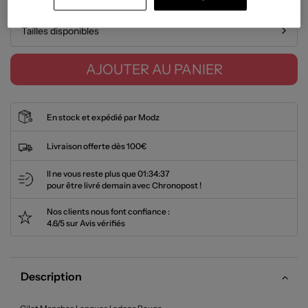
Tailles disponibles
AJOUTER AU PANIER
En stock et expédié par Modz
Livraison offerte dès 100€
Il ne vous reste plus que
01:34:36
pour être livré demain avec Chronopost !
Nos clients nous font confiance :
4.6/5 sur Avis vérifiés
Description