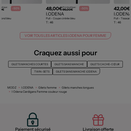
48,00€
42,00€
outique :
Prix boutique :
-50%
-50%
00€
96,00€
I.ODENA
I.ODEN
 rond bleu
Pull - Coupe cintrée bleu
Pull - Tissage 
T :
46
T :
46
VOIR TOUS LES ARTICLES I.ODENA POUR FEMME
Craquez aussi pour
GILETS MANCHES COURTES
GILETS SANS MANCHE
GILETS CACHE-CŒUR
TWIN-SETS
GILETS SANS MANCHE I.ODENA
MODZ
I.ODENA
Gilets femme
Gilets manches longues
I Odena Cardigans Femme couleur rouge
Paiement sécurisé
Livraison offerte