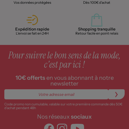
Vos données protégées
Dès 100€ d'achat
Expédition rapide
Shopping tranquille
L'envoi se fait en 24H
Retour facile en point relais
Pour suivre le bon sens de la mode,
c'est par ici !
10€ offerts
en vous abonnant à notre
newsletter
Code promo non cumulable, valable sur votre première commande dès 50€
d’achat pendant 48h
Nos réseaux
sociaux