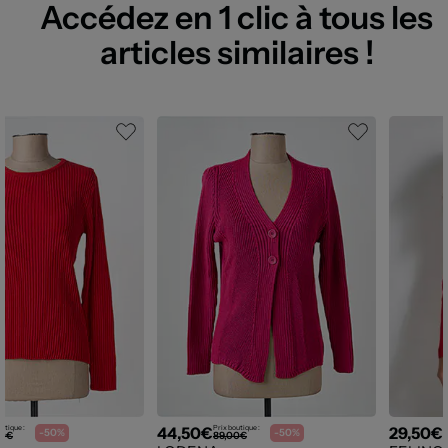
Accédez en 1 clic à tous les
articles similaires !
44,50€
29,50€
utique :
Prix boutique :
P
-50%
-50%
00€
89,00€