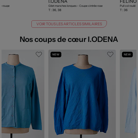
I.ODENA
FELINO
ée rouge
Gilet manches longues - Coupe cintrée rose
Pull col roulé 
T :
36, 38
T :
36
VOIR TOUS LES ARTICLES SIMILAIRES
Nos coups de cœur I.ODENA
NEW
NEW