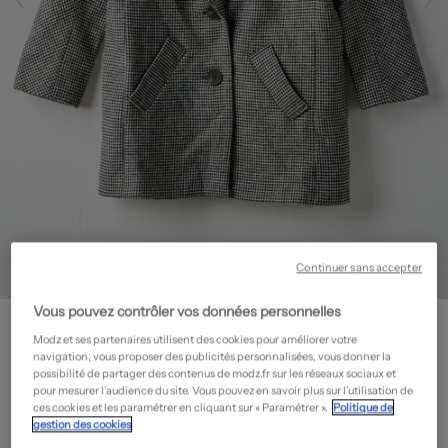
Continuer sans accepter
Vous pouvez contrôler vos données personnelles
SINEQUANONE
Manteau long - Poches
- Seconde main
Modz et ses partenaires utilisent des cookies pour améliorer votre
navigation, vous proposer des publicités personnalisées, vous donner la
71,60€
possibilité de partager des contenus de modz.fr sur les réseaux sociaux et
pour mesurer l’audience du site. Vous pouvez en savoir plus sur l’utilisation de
-60%
Prix neuf estimé :
179,00€
?
ces cookies et les paramétrer en cliquant sur « Paramétrer ».
Politique de
MADE IN FRANCE
gestion des cookies