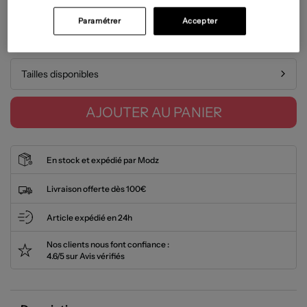
État: Neuf avec étiquette
En savoir plus
Paramétrer
Accepter
Guide des tailles
Tailles disponibles
AJOUTER AU PANIER
En stock et expédié par Modz
Livraison offerte dès 100€
Article expédié en 24h
Nos clients nous font confiance :
4.6/5 sur Avis vérifiés