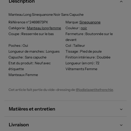
Description
Manteau Long Sinequanone Noir Sans Capuche
Référence n°2469873PX
Marque :
Sinequanone
Catégorie :
Manteau long femme
Couleur
:
noir
Coupe
: Resserrée sur le bas
Fermeture
: Boutonnée sur le
devant
Poches
: Oui
Col
: Tailleur
Longueur de manches
: Longues
Tissage
: Pied de poule
Capuche
: Sans capuche
Finition intérieure
: Doublée
Etat du produit
: Neuf avec
Longueur (en cm)
: 72
étiquette
Vêtements Femme
Manteaux Femme
Cet article fait partie du vide-dressing de
@jodielapetitefrenchie
.
Matières et entretien
Livraison