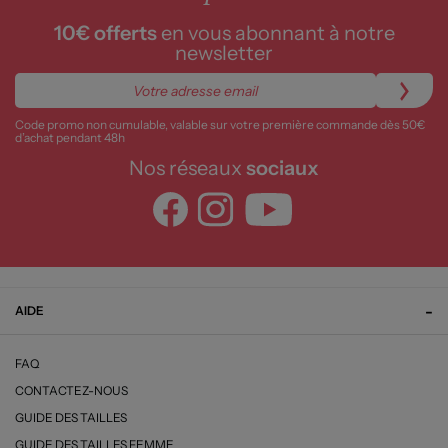
10€ offerts
en vous abonnant à notre
newsletter
Code promo non cumulable, valable sur votre première commande dès 50€
d’achat pendant 48h
Nos réseaux
sociaux
AIDE
FAQ
CONTACTEZ-NOUS
GUIDE DES TAILLES
GUIDE DES TAILLES FEMME