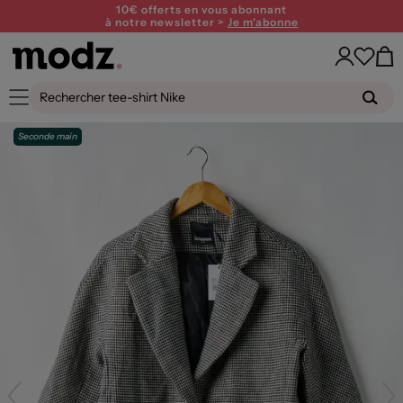
10€ offerts en vous abonnant
à notre newsletter >
Je m'abonne
Seconde main