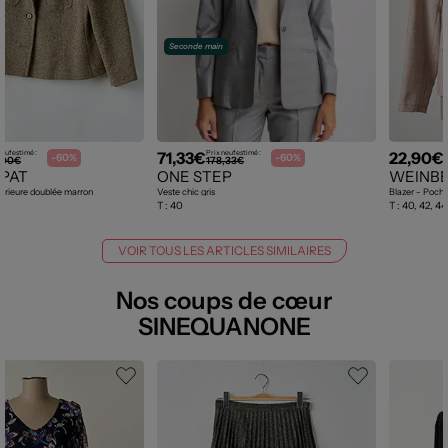
Seconde main
71,33€
22,90€
neuf estimé :
Prix neuf estimé :
P
-60%
-60%
,00€
178,33€
PAT
ONE STEP
WEINB
ntérieure doublée marron
Veste chic gris
Blazer - Poche
T :
40
T :
40, 42, 44,
VOIR TOUS LES ARTICLES SIMILAIRES
Nos coups de cœur
SINEQUANONE