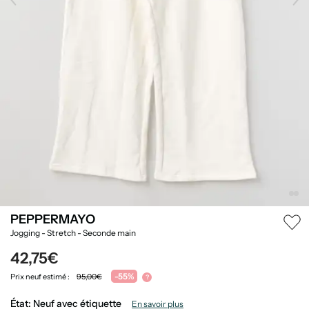
PEPPERMAYO
Jogging - Stretch
- Seconde main
42,75€
-55%
Prix neuf estimé :
95,00€
?
État: Neuf avec étiquette
En savoir plus