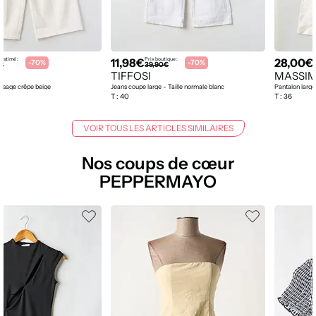
11,98€
28,00€
 estimé :
Prix boutique :
-70%
-70%
0€
39,90€
TIFFOSI
MASSIM
issage crêpe beige
Jeans coupe large - Taille normale blanc
Pantalon large
T :
40
T :
36
VOIR TOUS LES ARTICLES SIMILAIRES
Nos coups de cœur
PEPPERMAYO