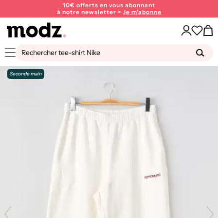
10€ offerts en vous abonnant
à notre newsletter >
Je m'abonne
Seconde main