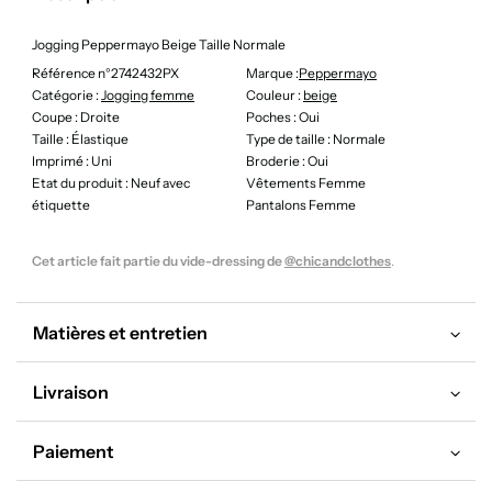
Jogging Peppermayo Beige Taille Normale
Référence n°2742432PX
Marque :
Peppermayo
Catégorie :
Jogging femme
Couleur
:
beige
Coupe
: Droite
Poches
: Oui
Taille
: Élastique
Type de taille
: Normale
Imprimé
: Uni
Broderie
: Oui
Etat du produit
: Neuf avec
Vêtements Femme
étiquette
Pantalons Femme
Cet article fait partie du vide-dressing de
@chicandclothes
.
Matières et entretien
Livraison
Paiement