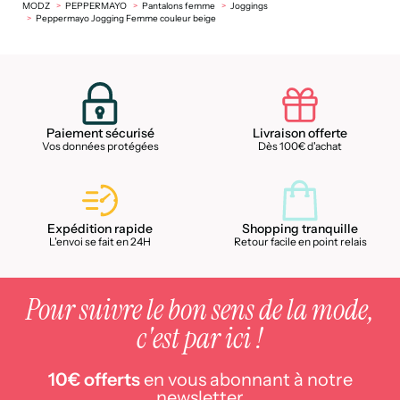
MODZ
PEPPERMAYO
Pantalons femme
Joggings
Peppermayo Jogging Femme couleur beige
Paiement sécurisé
Livraison offerte
Vos données protégées
Dès 100€ d'achat
Expédition rapide
Shopping tranquille
L'envoi se fait en 24H
Retour facile en point relais
Pour suivre le bon sens de la mode,
c'est par ici !
10€ offerts
en vous abonnant à notre
newsletter