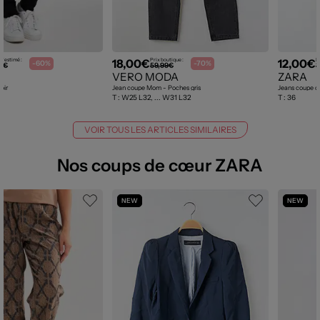
18,00€
12,00€
uf estimé :
Prix boutique :
P
-60%
-70%
0€
59,99€
3
VERO MODA
ZARA
oir
Jean coupe Mom - Poches gris
Jeans coupe dro
T :
W25 L32, ... W31 L32
T :
36
VOIR TOUS LES ARTICLES SIMILAIRES
Nos coups de cœur ZARA
NEW
NEW