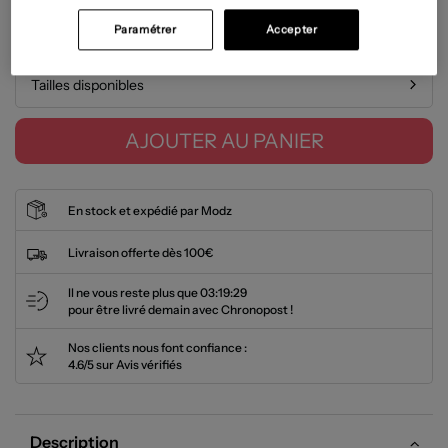
Paramétrer
Accepter
Guide des tailles
Tailles disponibles
AJOUTER AU PANIER
En stock et expédié par Modz
Livraison offerte dès 100€
Il ne vous reste plus que
03:19:28
pour être livré demain avec Chronopost !
Nos clients nous font confiance :
4.6/5 sur Avis vérifiés
Description