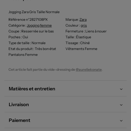
Jogging Zara Gris Taille Normale
Référence n°2827108PX
Marque :
Zara
Catégorie :
Jogging femme
Couleur
:
gris
Coupe
: Resserrée sur le bas
Fermeture
: Liens à nouer
Poches
: Oui
Taille
: Élastique
Type de taille
: Normale
Tissage
: Chiné
Etat du produit
: Très bon état
Vêtements Femme
Pantalons Femme
Cet article fait partie du vide-dressing de
@aureliekonate
.
Matières et entretien
Livraison
Paiement