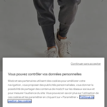
Continuer sans accepter
Vous pouvez contrôler vos données personnelles
ZARA
Jogging - Stretch
- Seconde main
Modz et ses partenaires utilisent des cookies pour améliorer votre
navigation, vous proposer des publicités personnalisées, vous donner la
16,00€
possibilité de partager des contenus de modz.fr sur les réseaux sociaux et
pour mesurer l’audience du site. Vous pouvez en savoir plus sur l’utilisation de
-60%
Prix neuf estimé :
40,00€
?
ces cookies et les paramétrer en cliquant sur « Paramétrer ».
Politique de
gestion des cookies
État: Très bon état
En savoir plus