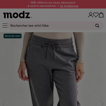
10€ offerts en vous abonnant
à notre newsletter >
Je m'abonne
Seconde main