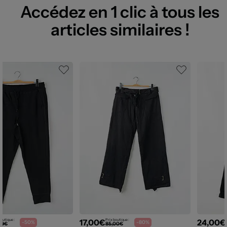
Accédez en 1 clic à tous les
articles similaires !
17,00€
24,00€
boutique :
Prix boutique :
-50%
-80%
99€
85,00€