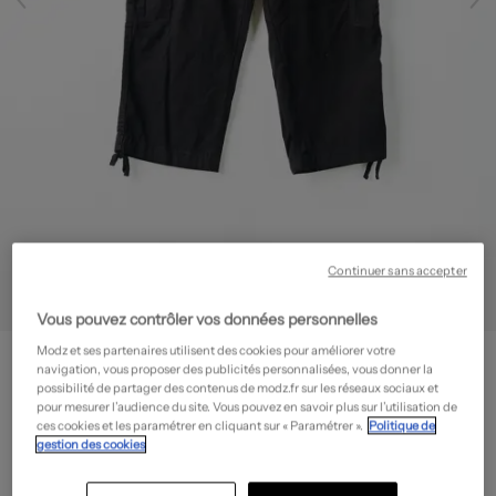
Continuer sans accepter
Vous pouvez contrôler vos données personnelles
TORRENTE
Modz et ses partenaires utilisent des cookies pour améliorer votre
navigation, vous proposer des publicités personnalisées, vous donner la
Pantacourt - Taille haute
- Outlet
possibilité de partager des contenus de modz.fr sur les réseaux sociaux et
pour mesurer l’audience du site. Vous pouvez en savoir plus sur l’utilisation de
15,98€
ces cookies et les paramétrer en cliquant sur « Paramétrer ».
Politique de
-80%
gestion des cookies
Prix boutique :
79,90€
?
Guide des tailles