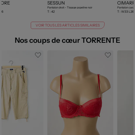
MORE
SESSUN
CIMAR
Pantalon droit - Tissage popeline noir
Pantalon cargo
 46
T :
42
T :
W33 L26
VOIR TOUS LES ARTICLES SIMILAIRES
Nos coups de cœur TORRENTE