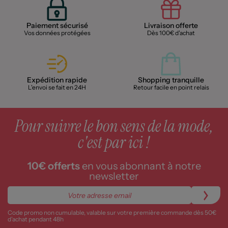
Paiement sécurisé
Livraison offerte
Vos données protégées
Dès 100€ d'achat
Expédition rapide
Shopping tranquille
L'envoi se fait en 24H
Retour facile en point relais
Pour suivre le bon sens de la mode,
c'est par ici !
10€ offerts
en vous abonnant à notre
newsletter
Code promo non cumulable, valable sur votre première commande dès 50€
d’achat pendant 48h