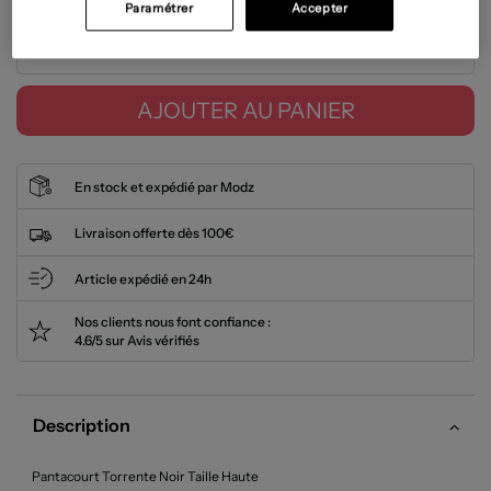
Paramétrer
Accepter
Tailles disponibles
AJOUTER AU PANIER
En stock et expédié par Modz
Livraison offerte dès 100€
Article expédié en 24h
Nos clients nous font confiance :
4.6/5 sur Avis vérifiés
Description
Pantacourt Torrente Noir Taille Haute