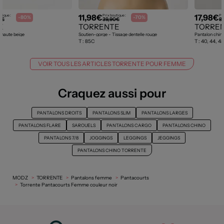
11,98€
17,98€
utique :
Prix boutique :
Pri
-80%
-70%
0€
39,90€
8
E
TORRENTE
TORRE
e haute beige
Soutien-gorge - Tissage dentelle rouge
T :
85C
T :
40, 44, 48
VOIR TOUS LES ARTICLES TORRENTE POUR FEMME
Craquez aussi pour
PANTALONS DROITS
PANTALONS SLIM
PANTALONS LARGES
PANTALONS FLARE
SAROUELS
PANTALONS CARGO
PANTALONS CHINO
PANTALONS 7/8
JOGGINGS
LEGGINGS
JEGGINGS
PANTALONS CHINO TORRENTE
MODZ
TORRENTE
Pantalons femme
Pantacourts
Torrente Pantacourts Femme couleur noir