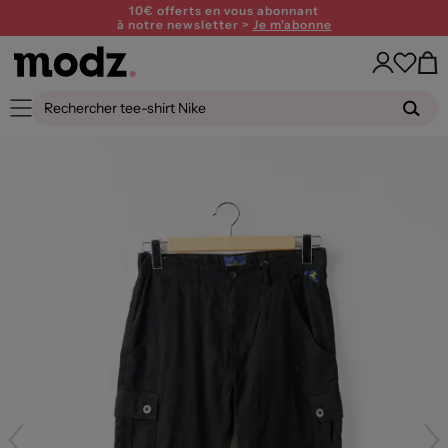
10€ offerts en vous abonnant
à notre newsletter >
Je m'abonne