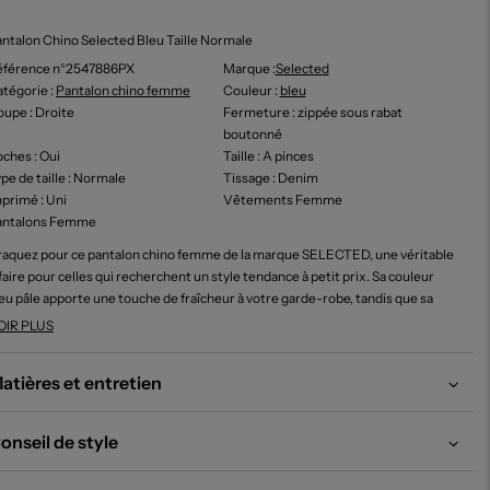
ntalon Chino Selected Bleu Taille Normale
éférence n°2547886PX
Marque :
Selected
tégorie :
Pantalon chino femme
Couleur
:
bleu
oupe
: Droite
Fermeture
: zippée sous rabat
boutonné
oches
: Oui
Taille
: A pinces
pe de taille
: Normale
Tissage
: Denim
mprimé
: Uni
Vêtements Femme
antalons Femme
aquez pour ce pantalon chino femme de la marque SELECTED, une véritable
faire pour celles qui recherchent un style tendance à petit prix. Sa couleur
eu pâle apporte une touche de fraîcheur à votre garde-robe, tandis que sa
upe droite et ses poches inclinées assurent un tombé élégant et confortable
OIR PLUS
 quotidien. Voilà un bon plan mode parfait pour renouveler vos looks sans
us ruiner !
atières et entretien
onseil de style