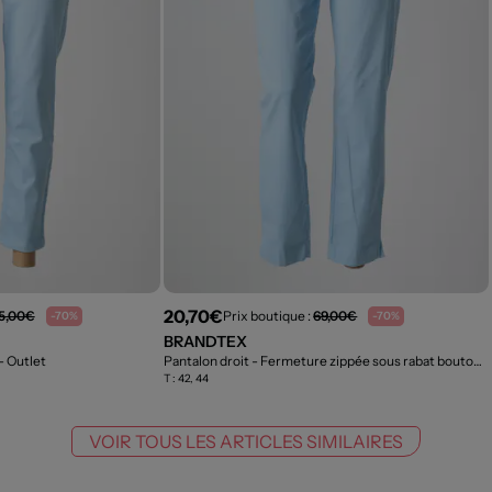
20,70€
15,00€
Prix boutique :
69,00€
-70%
-70%
BRANDTEX
- Outlet
Pantalon droit - Fermeture zippée sous rabat boutonné bleu
T :
42, 44
VOIR TOUS LES ARTICLES SIMILAIRES