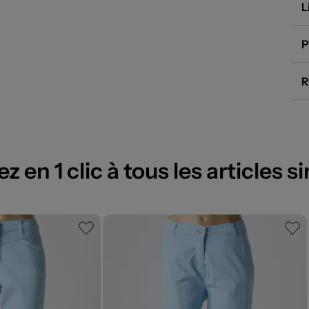
L
P
R
 en 1 clic à tous les articles si