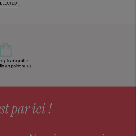
SELECTED
g tranquille
le en point relais
st par ici !