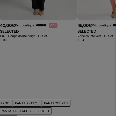
40,00€
45,00€
Prix boutique :
79,99€
Prix boutique :
8
-50%
SELECTED
SELECTED
Pull - Coupe droite beige
- Outlet
- Outlet
Robe courte vert
- Outlet
T :
36
T :
34
CARGO
PANTALONS 7/8
PANTACOURTS
PANTALONS LARGES SELECTED