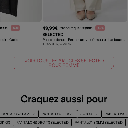
49,99€
9,99€
Prix boutique :
99,99€
-50%
-50%
SELECTED
 noir
- Outlet
Pantalon large - Fermeture zippée sous rabat boutonné beige
T :
W28 L32, W29 L32
VOIR TOUS LES ARTICLES SELECTED
POUR FEMME
Craquez aussi pour
PANTALONS LARGES
PANTALONS FLARE
SAROUELS
PANTALONS 
GINGS
PANTALONS DROITS SELECTED
PANTALONS SLIM SELECTED