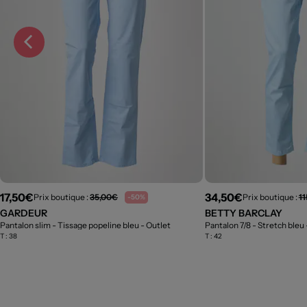
17,50€
34,50€
Prix boutique :
35,00€
Prix boutique :
1
-50%
GARDEUR
BETTY BARCLAY
Pantalon slim - Tissage popeline bleu
- Outlet
Pantalon 7/8 - Stretch bleu
T :
38
T :
42