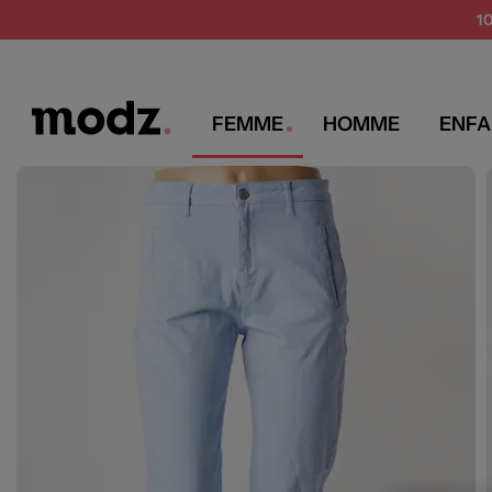
SUMMER 
1
FEMME
HOMME
ENFA
MODZ
SELECTED
Pantalons femme
Pantalons chino
Selected Pantalons Chino 