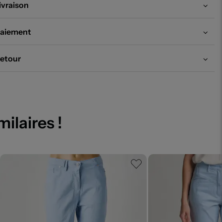
ivraison
aiement
etour
milaires !