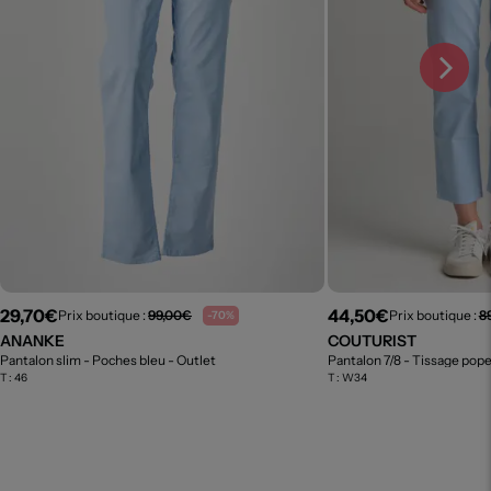
29,70€
44,50€
Prix boutique :
99,00€
Prix boutique :
8
-70%
ANANKE
COUTURIST
Pantalon slim - Poches bleu
- Outlet
- Outlet
Pantalon 7/8 - Tissage pope
T :
46
T :
W34