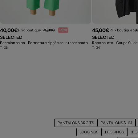
40,00€
45,00€
Prix boutique :
79,99€
Prix boutique :
8
-50%
SELECTED
SELECTED
Pantalon chino - Fermeture zippée sous rabat boutonné vert
Robe courte - Coupe fluide
- Outlet
T :
36
T :
34
PANTALONS DROITS
PANTALONS SLIM
JOGGINGS
LEGGINGS
JEG