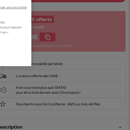
nuer sans accepter
ités
 et pour mesurer
t sur «
En stock et expédié par Modz
Livraison offerte dès 100€
Il ne vous reste plus que
13:47:09
pour être livré demain avec Chronopost !
Nos clients nous font confiance :
4.6/5 sur Avis vérifiés
escription