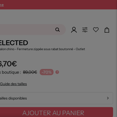
SUMMER26
ne
ELECTED
alon chino - Fermeture zippée sous rabat boutonné
- Outlet
6,70€
x boutique :
89,00€
-70%
?
Guide des tailles
ailles disponibles
AJOUTER AU PANIER