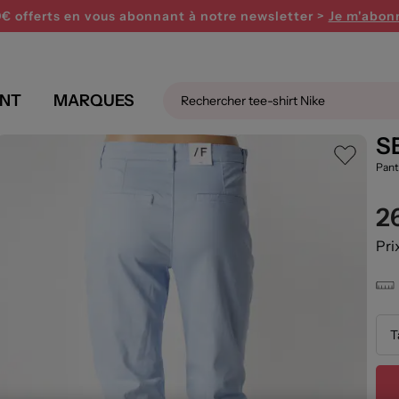
PARTY ! Profitez de 15€ offerts dès 120€ avec le code 
0€ offerts en vous abonnant
à notre newsletter >
Je m'abon
NT
MARQUES
Femme couleur bleu
S
Pant
2
Pri
T