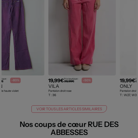
19,99€
19,99€
utique :
Prix boutique :
Pr
-80%
-50%
0€
39,99€
3
N
VILA
ONLY
lle haute violet
Pantalon droit rose
Pantalon droit
T :
36
T :
W27, W30
VOIR TOUS LES ARTICLES SIMILAIRES
Nos coups de cœur RUE DES
ABBESSES