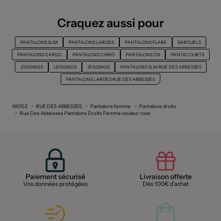
Craquez aussi pour
PANTALONS SLIM
PANTALONS LARGES
PANTALONS FLARE
SAROUELS
PANTALONS CARGO
PANTALONS CHINO
PANTALONS 7/8
PANTACOURTS
JOGGINGS
LEGGINGS
JEGGINGS
PANTALONS SLIM RUE DES ABBESSES
PANTALONS LARGES RUE DES ABBESSES
MODZ
RUE DES ABBESSES
Pantalons femme
Pantalons droits
Rue Des Abbesses Pantalons Droits Femme couleur rose
Paiement sécurisé
Livraison offerte
Vos données protégées
Dès 100€ d'achat