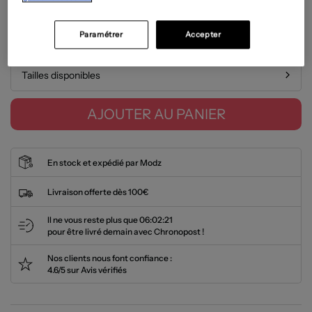
État: Très bon état
En savoir plus
Paramétrer
Accepter
Guide des tailles
Tailles disponibles
AJOUTER AU PANIER
En stock et expédié par Modz
Livraison offerte dès 100€
Il ne vous reste plus que
06:02:20
pour être livré demain avec Chronopost !
Nos clients nous font confiance :
4.6/5 sur Avis vérifiés