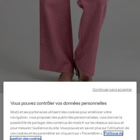
Continuer sans accepter
RUE DES ABBESSES
Vous pouvez contrôler vos données personnelles
Pantalon droit - Stretch
- Seconde main
Modz et ses partenaires utilisent des cookies pour améliorer votre
22,00€
navigation, vous proposer des publicités personnalisées, vous donner la
possibilité de partager des contenus de modz.fr sur les réseaux sociaux et
-60%
Prix neuf estimé :
55,00€
?
pour mesurer l’audience du site. Vous pouvez en savoir plus sur l’utilisation de
MADE IN FRANCE
ces cookies et les paramétrer en cliquant sur « Paramétrer ».
Politique de
gestion des cookies