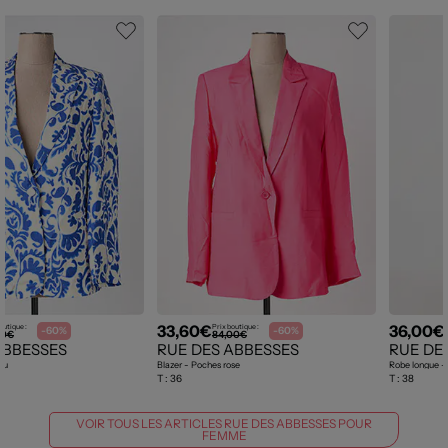
33,60€
36,00€
outique :
Prix boutique :
-60%
-60%
00€
84,00€
ABBESSES
RUE DES ABBESSES
RUE DE
eu
Blazer - Poches rose
Robe longue -
T :
36
T :
38
VOIR TOUS LES ARTICLES RUE DES ABBESSES POUR
FEMME