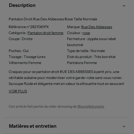
Description
Pantalon Droit Rue Des Abbesses Rose Taille Normale
Référence n°2827061PX
Marque :
Rue Des Abbesses
Catégorie :
Pantalon droit femme
Couleur
:
rose
Coupe
: Droite
Fermeture
: zippée sous rabat
boutonné
Poches
: Oui
Type de taille
: Normale
Tissage
: Tissage lurex
Etat du produit
: Très bon état
Vêtements Femme
Pantalons Femme
Craquez pour ce pantalon droit RUE DES ABBESSES à petit prix, une
véritable aubaine pour moderniser votre garde-robe sans vous ruiner.
Sa coupe fluide et élégante met en valeur la silhouette tout en assurant
un confort incomparable, tandis que sa couleur rose chiné apporte une
VOIR PLUS
touche de fraîcheur et d’originalité à vos tenues du quotidien. Profitez
de ce bon plan pour adopter un modèle tendance et facile à associer,
Cet article fait partie du vide-dressing de
@aureliekonate
.
parfait pour un look féminin et décontracté à prix mini.
Matières et entretien