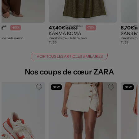
47,40€
8,70€
utique :
Prix neuf estimé :
Prix
-50%
-70%
5€
158,00€
29
KARMA KOMA
SANS 
oupe fluide marron
Pantalon large - Taille haute or
Pantalon large 
T :
36
T :
38
VOIR TOUS LES ARTICLES SIMILAIRES
Nos coups de cœur ZARA
NEW
NEW