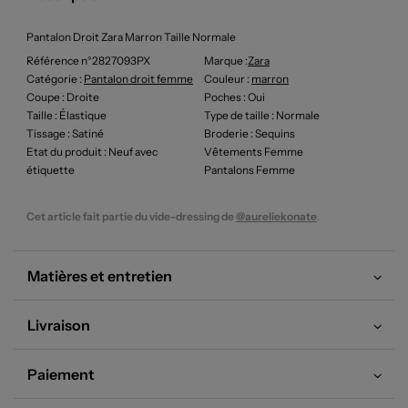
Pantalon Droit Zara Marron Taille Normale
Référence n°2827093PX
Marque :
Zara
Catégorie :
Pantalon droit femme
Couleur
:
marron
Coupe
: Droite
Poches
: Oui
Taille
: Élastique
Type de taille
: Normale
Tissage
: Satiné
Broderie
: Sequins
Etat du produit
: Neuf avec
Vêtements Femme
étiquette
Pantalons Femme
Cet article fait partie du vide-dressing de
@aureliekonate
.
Matières et entretien
Livraison
Paiement