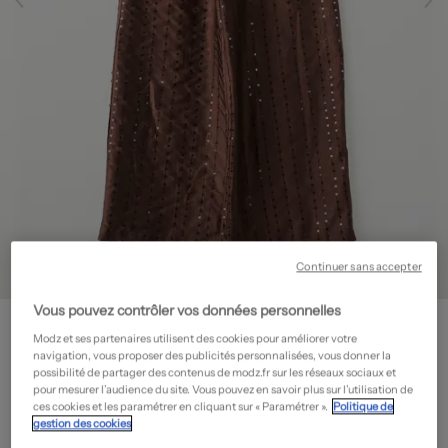
Continuer sans accepter
Vous pouvez contrôler vos données personnelles
ZARA
Pantalon droit - Taille élastique
- Seconde main
Modz et ses partenaires utilisent des cookies pour améliorer votre
navigation, vous proposer des publicités personnalisées, vous donner la
17,98€
possibilité de partager des contenus de modz.fr sur les réseaux sociaux et
pour mesurer l’audience du site. Vous pouvez en savoir plus sur l’utilisation de
-55%
Prix neuf estimé :
39,95€
?
ces cookies et les paramétrer en cliquant sur « Paramétrer ».
Politique de
gestion des cookies
État: Neuf avec étiquette
En savoir plus