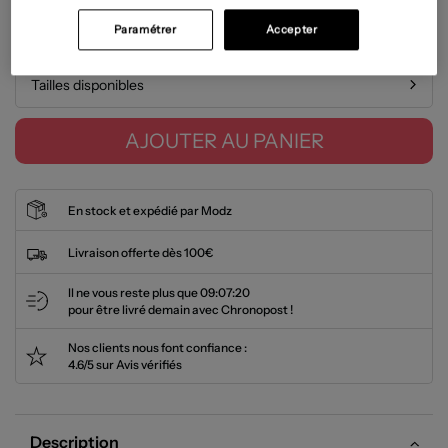
Paramétrer
Accepter
Guide des tailles
Tailles disponibles
AJOUTER AU PANIER
En stock et expédié par Modz
Livraison offerte dès 100€
Il ne vous reste plus que
09:07:19
pour être livré demain avec Chronopost !
Nos clients nous font confiance :
4.6/5 sur Avis vérifiés
Description