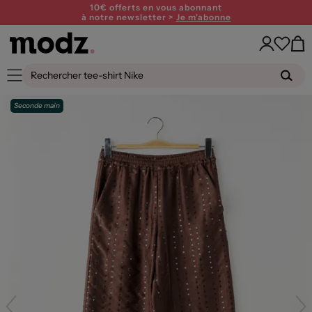
10€ offerts en vous abonnant
à notre newsletter >
Je m'abonne
Seconde main