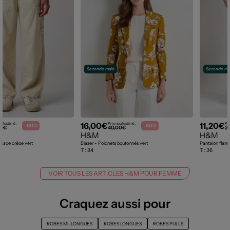
Seconde main
Seconde ma
16,00€
11,20€
uf estimé :
Prix neuf estimé :
Pri
-60%
-60%
00€
40,00€
2
H&M
H&M
issage crêpe vert
Blazer - Poignets boutonnés vert
Pantalon flare 
T :
34
T :
36
VOIR TOUS LES ARTICLES H&M POUR FEMME
Craquez aussi pour
ROBES MI-LONGUES
ROBES LONGUES
ROBES PULLS