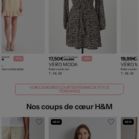
17,50€
19,99€
uf estimé :
Prix boutique :
Pr
-70%
-50%
00€
34,99€
3
AL
VERO MODA
VERO 
ches courtes beige
Robe courte noir
Robe courte no
T :
34, 38
T :
38, 42
VOIR LES ROBES COURTES FEMME DE STYLE
TENDANCE
Nos coups de cœur H&M
NEW
NEW