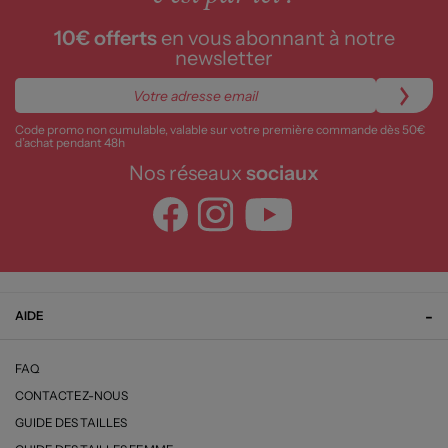
10€ offerts
en vous abonnant à notre
newsletter
Code promo non cumulable, valable sur votre première commande dès 50€
d’achat pendant 48h
Nos réseaux
sociaux
AIDE
FAQ
CONTACTEZ-NOUS
GUIDE DES TAILLES