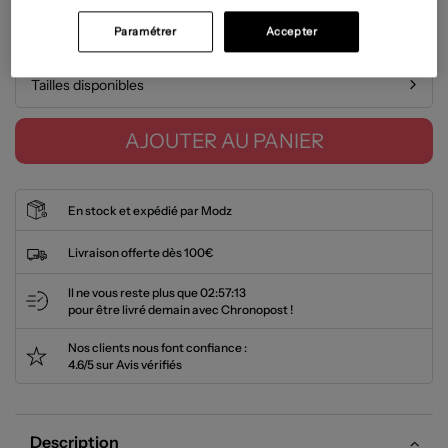
Paramétrer
Accepter
Guide des tailles
Tailles disponibles
AJOUTER AU PANIER
En stock et expédié par Modz
Livraison offerte dès 100€
Il ne vous reste plus que
02:57:12
pour être livré demain avec Chronopost !
Nos clients nous font confiance :
4.6/5 sur Avis vérifiés
Description