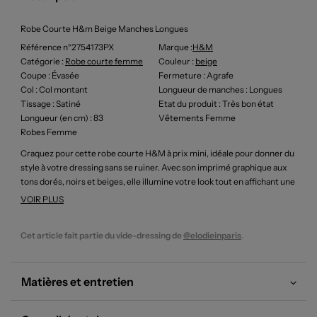
Robe Courte H&m Beige Manches Longues
Référence n°2754173PX
Marque :
H&m
Catégorie :
Robe courte femme
Couleur
:
beige
Coupe
: Évasée
Fermeture
: Agrafe
Col
: Col montant
Longueur de manches
: Longues
Tissage
: Satiné
Etat du produit
: Très bon état
Longueur (en cm)
: 83
Vêtements Femme
Robes Femme
Craquez pour cette robe courte H&M à prix mini, idéale pour donner du
style à votre dressing sans se ruiner. Avec son imprimé graphique aux
tons dorés, noirs et beiges, elle illumine votre look tout en affichant une
coupe ample et fluide, agrémentée d’un col montant boutonné. Les
VOIR PLUS
manches longues à poignets élastiqués ajoutent une touche tendance,
parfaite pour une allure chic et confortable en toutes occasions. C’est le
Cet article fait partie du vide-dressing de
@elodieinparis
.
bon plan à ne pas laisser passer pour se faire plaisir sans compromis sur
la mode.
Matières et entretien