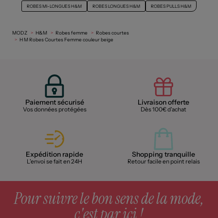
ROBES MI-LONGUES H&M
ROBES LONGUES H&M
ROBES PULLS H&M
MODZ
H&M
Robes femme
Robes courtes
H M Robes Courtes Femme couleur beige
Paiement sécurisé
Livraison offerte
Vos données protégées
Dès 100€ d'achat
Expédition rapide
Shopping tranquille
L'envoi se fait en 24H
Retour facile en point relais
Pour suivre le bon sens de la mode,
c'est par ici !