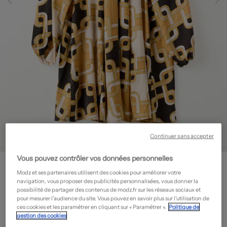
Continuer sans accepter
Vous pouvez contrôler vos données personnelles
H&M
Robe courte - Coupe évasée
- Seconde main
Modz et ses partenaires utilisent des cookies pour améliorer votre
navigation, vous proposer des publicités personnalisées, vous donner la
14,00€
possibilité de partager des contenus de modz.fr sur les réseaux sociaux et
pour mesurer l’audience du site. Vous pouvez en savoir plus sur l’utilisation de
-60%
Prix neuf estimé :
35,00€
?
ces cookies et les paramétrer en cliquant sur « Paramétrer ».
Politique de
gestion des cookies
État: Très bon état
En savoir plus