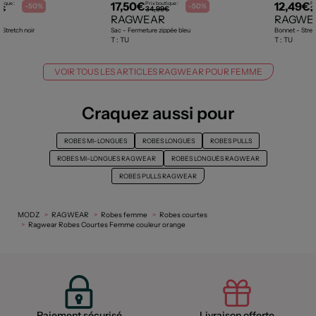
17,50€
12,49€
tique :
Prix boutique :
Pr
-50%
-50%
9€
34,99€
2
R
RAGWEAR
RAGWE
 Stretch noir
Sac - Fermeture zippée bleu
Bonnet - Stret
T :
TU
T :
TU
VOIR TOUS LES ARTICLES RAGWEAR POUR FEMME
Craquez aussi pour
ROBES MI-LONGUES
ROBES LONGUES
ROBES PULLS
ROBES MI-LONGUES RAGWEAR
ROBES LONGUES RAGWEAR
ROBES PULLS RAGWEAR
MODZ
RAGWEAR
Robes femme
Robes courtes
Ragwear Robes Courtes Femme couleur orange
Paiement sécurisé
Livraison offerte