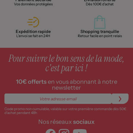
Vos données protégées
Dès 100€ d'achat
Expédition rapide
Shopping tranquille
L'envoi se fait en 24H
Retour facile en point relais
Pour suivre le bon sens de la mode,
c'est par ici !
10€ offerts
en vous abonnant à notre
newsletter
Code promo non cumulable, valable sur votre première commande dès 50€
d’achat pendant 48h
Nos réseaux
sociaux