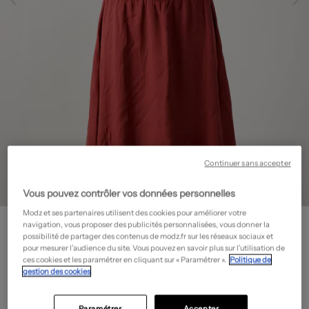
Continuer sans accepter
Vous pouvez contrôler vos données personnelles
Modz et ses partenaires utilisent des cookies pour améliorer votre
RAGWEAR
navigation, vous proposer des publicités personnalisées, vous donner la
Robe courte - Sans manche
- Outlet
possibilité de partager des contenus de modz.fr sur les réseaux sociaux et
pour mesurer l’audience du site. Vous pouvez en savoir plus sur l’utilisation de
16,48€
ces cookies et les paramétrer en cliquant sur « Paramétrer ».
Politique de
gestion des cookies
-70%
Prix boutique :
54,90€
?
Guide des tailles
Paramétrer
Accepter