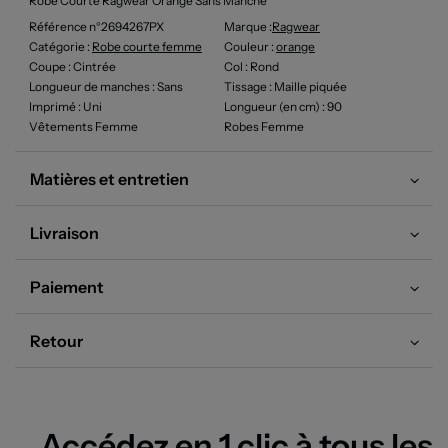
Robe Courte Ragwear Orange Sans Manche
Référence n°2694267PX
Marque :
Ragwear
Catégorie :
Robe courte femme
Couleur
:
orange
Coupe
: Cintrée
Col
: Rond
Longueur de manches
: Sans
Tissage
: Maille piquée
Imprimé
: Uni
Longueur (en cm)
: 90
Vêtements Femme
Robes Femme
Matières et entretien
Livraison
Paiement
Retour
Accédez en 1 clic à tous les