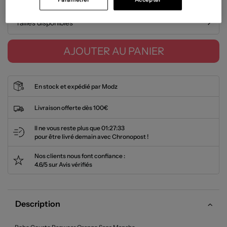
Tailles disponibles
AJOUTER AU PANIER
En stock et expédié par Modz
Livraison offerte dès 100€
Il ne vous reste plus que
01:27:32
pour être livré demain avec Chronopost !
Nos clients nous font confiance :
4.6/5 sur Avis vérifiés
Description