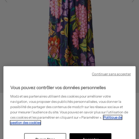
Continuer sans accepter
Vous pouvez contrôler vos données personnelles
Modz et ses partenaires utilisent des cookies pour améliorer votre
ALDO MARTIN'S
navigation, vous proposer des publicités personnalisées, vous donner la
Robe longue - Manches courtes
- Outlet
possibilité de partager des contenus de modz.fr sur les réseaux sociaux et
pour mesurer l’audience du site. Vous pouvez en savoir plus sur l’utilisation de
83,70€
ces cookies et les paramétrer en cliquant sur « Paramétrer ».
Politique de
gestion des cookies
-70%
Prix boutique :
279,00€
?
Guide des tailles