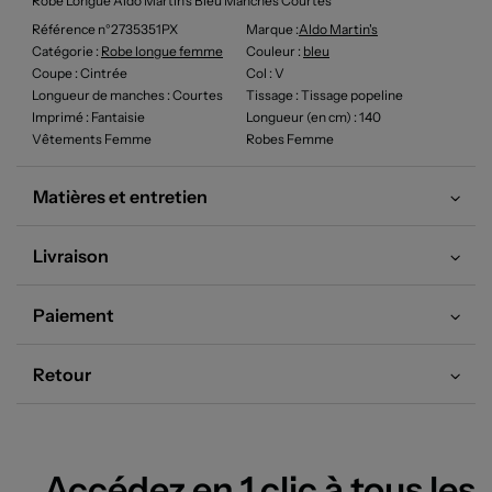
Robe Longue Aldo Martin's Bleu Manches Courtes
Référence n°2735351PX
Marque :
Aldo Martin's
Catégorie :
Robe longue femme
Couleur
:
bleu
Coupe
: Cintrée
Col
: V
Longueur de manches
: Courtes
Tissage
: Tissage popeline
Imprimé
: Fantaisie
Longueur (en cm)
: 140
Vêtements Femme
Robes Femme
Matières et entretien
Livraison
Paiement
Retour
Accédez en 1 clic à tous les