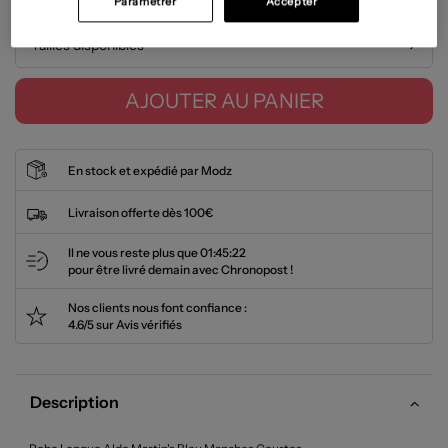
Paramétrer
Accepter
Tailles disponibles
AJOUTER AU PANIER
En stock et expédié par Modz
Livraison offerte dès 100€
Il ne vous reste plus que
01:45:22
pour être livré demain avec Chronopost !
Nos clients nous font confiance :
4.6/5 sur Avis vérifiés
Description