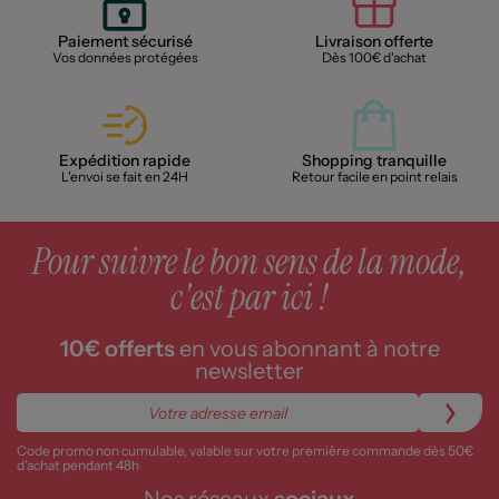
Paiement sécurisé
Livraison offerte
Vos données protégées
Dès 100€ d'achat
Expédition rapide
Shopping tranquille
L'envoi se fait en 24H
Retour facile en point relais
Pour suivre le bon sens de la mode,
c'est par ici !
10€ offerts
en vous abonnant à notre
newsletter
Code promo non cumulable, valable sur votre première commande dès 50€
d’achat pendant 48h