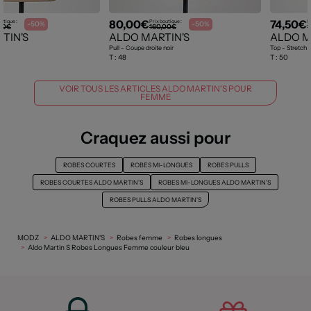
80,00€
74,50€
utique :
Prix boutique :
P
-50%
-50%
00€
160,00€
1
TIN'S
ALDO MARTIN'S
ALDO M
Pull - Coupe droite noir
Top - Stretch 
T :
48
T :
50
VOIR TOUS LES ARTICLES ALDO MARTIN'S POUR
FEMME
Craquez aussi pour
ROBES COURTES
ROBES MI-LONGUES
ROBES PULLS
ROBES COURTES ALDO MARTIN'S
ROBES MI-LONGUES ALDO MARTIN'S
ROBES PULLS ALDO MARTIN'S
MODZ
ALDO MARTIN'S
Robes femme
Robes longues
Aldo Martin S Robes Longues Femme couleur bleu