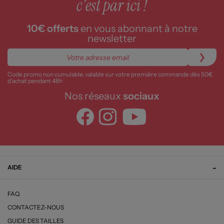
c'est par ici !
10€ offerts
en vous abonnant à notre
newsletter
Code promo non cumulable, valable sur votre première commande dès 50€
d’achat pendant 48h
Nos réseaux
sociaux
AIDE
FAQ
CONTACTEZ-NOUS
GUIDE DES TAILLES