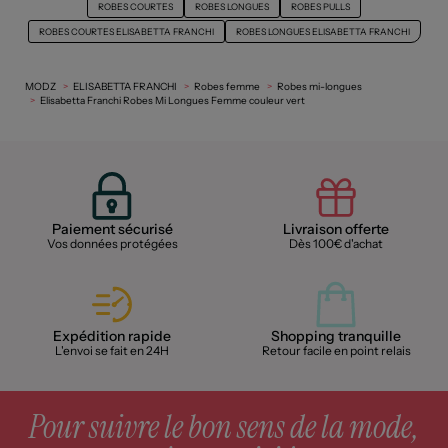
ROBES COURTES
ROBES LONGUES
ROBES PULLS
ROBES COURTES ELISABETTA FRANCHI
ROBES LONGUES ELISABETTA FRANCHI
MODZ
ELISABETTA FRANCHI
Robes femme
Robes mi-longues
Elisabetta Franchi Robes Mi Longues Femme couleur vert
Paiement sécurisé
Livraison offerte
Vos données protégées
Dès 100€ d'achat
Expédition rapide
Shopping tranquille
L'envoi se fait en 24H
Retour facile en point relais
Pour suivre le bon sens de la mode,