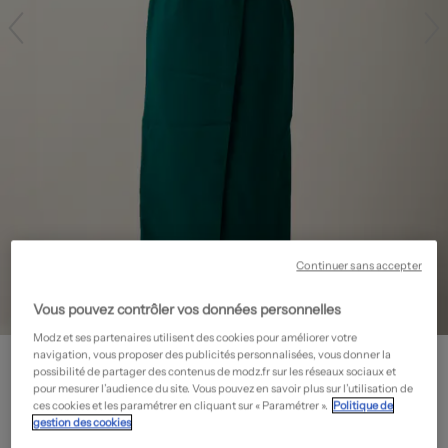
Continuer sans accepter
Vous pouvez contrôler vos données personnelles
Modz et ses partenaires utilisent des cookies pour améliorer votre
ELISABETTA FRANCHI
navigation, vous proposer des publicités personnalisées, vous donner la
possibilité de partager des contenus de modz.fr sur les réseaux sociaux et
Robe mi-longue - Sans manche
- Outlet
pour mesurer l’audience du site. Vous pouvez en savoir plus sur l’utilisation de
65,00€
ces cookies et les paramétrer en cliquant sur « Paramétrer ».
Politique de
gestion des cookies
-80%
Prix boutique :
325,00€
?