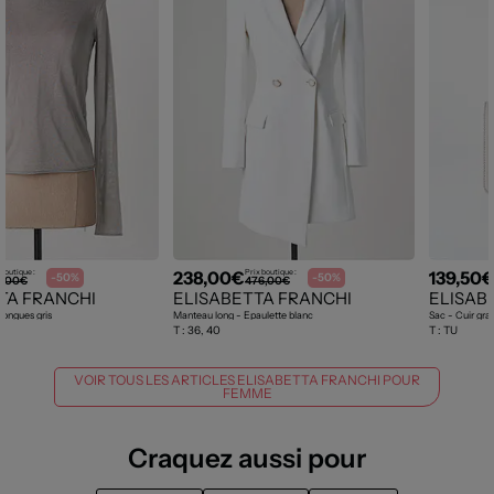
238,00€
139,50
 boutique :
Prix boutique :
-50%
-50%
9,00€
476,00€
TA FRANCHI
ELISABETTA FRANCHI
ELISAB
longues gris
Manteau long - Epaulette blanc
Sac - Cuir grai
T :
36, 40
T :
TU
VOIR TOUS LES ARTICLES ELISABETTA FRANCHI POUR
FEMME
Craquez aussi pour