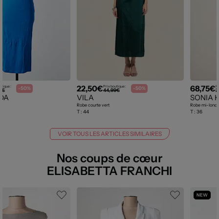
22,50€
68,75€
utique :
Prix boutique :
Pr
-50%
-50%
9€
44,99€
2
DA
VILA
SONIA 
Robe courte vert
Robe mi-longu
T :
44
T :
36
VOIR TOUS LES ARTICLES SIMILAIRES
Nos coups de cœur
ELISABETTA FRANCHI
NEW