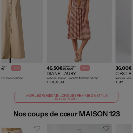
46,50€
36,00€
outique :
Prix boutique :
-50%
-50%
00€
93,00€
DIANE LAURY
C'EST B
 Sans manche beige
Robe mi-longue - Imprimé fantaisie orange
Robe mi-longu
T :
38, 40, 44
T :
42
VOIR LES ROBES MI-LONGUES FEMME DE STYLE
INTEMPOREL
Nos coups de cœur MAISON 123