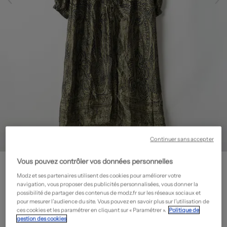
Continuer sans accepter
MAISON 123
Vous pouvez contrôler vos données personnelles
Robe mi-longue - Imprimé fantaisie
- Seconde main
Modz et ses partenaires utilisent des cookies pour améliorer votre
navigation, vous proposer des publicités personnalisées, vous donner la
41,70€
possibilité de partager des contenus de modz.fr sur les réseaux sociaux et
pour mesurer l’audience du site. Vous pouvez en savoir plus sur l’utilisation de
-70%
Prix neuf estimé :
139,00€
?
ces cookies et les paramétrer en cliquant sur « Paramétrer ».
Politique de
gestion des cookies
État: Très bon état
En savoir plus