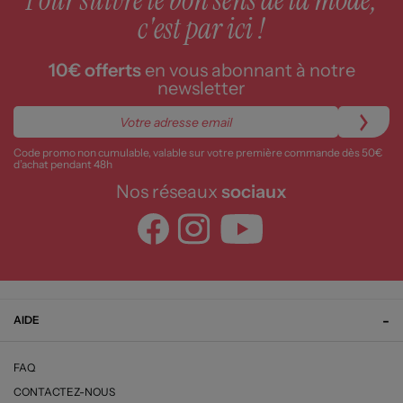
Pour suivre le bon sens de la mode,
c'est par ici !
10€ offerts
en vous abonnant à notre
newsletter
Code promo non cumulable, valable sur votre première commande dès 50€
d’achat pendant 48h
Nos réseaux
sociaux
AIDE
FAQ
CONTACTEZ-NOUS