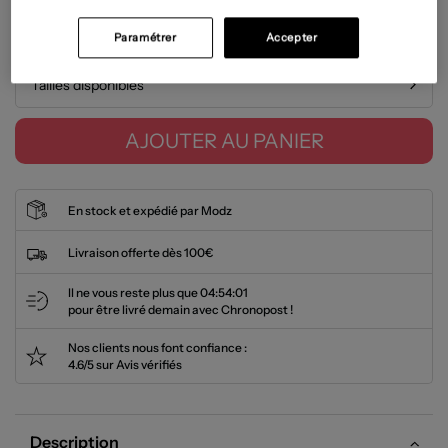
Guide des tailles
Paramétrer
Accepter
Tailles disponibles
AJOUTER AU PANIER
En stock et expédié par Modz
Livraison offerte dès 100€
Il ne vous reste plus que
04:54:01
pour être livré demain avec Chronopost !
Nos clients nous font confiance :
4.6/5 sur Avis vérifiés
Description