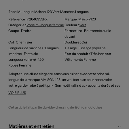
Robe Mi-longue Maison 123 Vert Manches Longues
Référence n°2646953PX
Marque :
Maison 123
Catégorie :
Robe mi-longue femme
Couleur
:
vert
Coupe
: Droite
Fermeture
: Boutonnée sur le
devant
Col
: Chemisier
Doublure
: Oui
Longueur de manches
: Longues
Tissage
: Tissage popeline
Imprimé
: Fantaisie
Etat du produit
: Très bon état
Longueur (en cm)
: 120
Vêtements Femme
Robes Femme
Adoptez une allure élégante sans vous ruiner avec cette robe mi-
longue de la marque MAISON 123, un vrai bon plan pour renouveler
votre garde-robe à petit prix. Son motif raffiné aux accents dorés et ses
détails travaillés apportent une touche de sophistication discrète,
VOIR PLUS
idéale pour celles qui aiment mixer chic et confort au quotidien. Ce
modèle à la coupe légèrement ample et à manches longues s’adapte à
Cet article fait partie du vide-dressing de
@chicandclothes
.
toutes les occasions, que ce soit pour une journée de travail ou une
sortie entre amies. Profitez de cette pépite à prix mini pour vous offrir
la qualité et le style d’une grande marque sans compromis sur votre
Matières et entretien
budget.