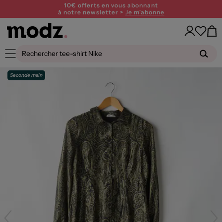
10€ offerts en vous abonnant
à notre newsletter >
Je m'abonne
Seconde main