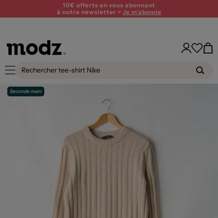
10€ offerts en vous abonnant
à notre newsletter >
Je m'abonne
Seconde main