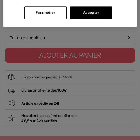
État: Bon état
En savoir plus
Paramétrer
Accepter
Guide des tailles
Tailles disponibles
AJOUTER AU PANIER
En stock et expédié par Modz
Livraison offerte dès 100€
Article expédié en 24h
Nos clients nous font confiance :
4.6/5 sur Avis vérifiés