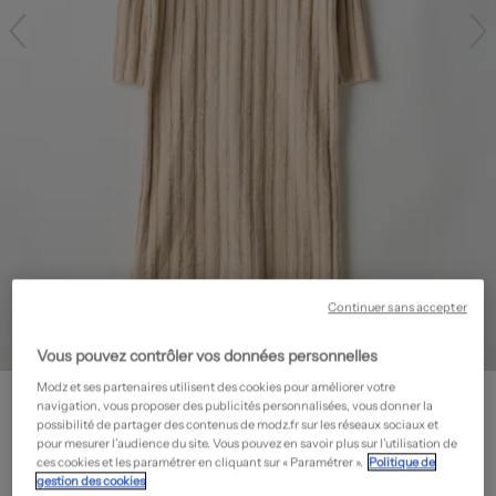
Continuer sans accepter
Vous pouvez contrôler vos données personnelles
Modz et ses partenaires utilisent des cookies pour améliorer votre
MANGO
navigation, vous proposer des publicités personnalisées, vous donner la
Robe pull - Coupe droite
- Seconde main
possibilité de partager des contenus de modz.fr sur les réseaux sociaux et
pour mesurer l’audience du site. Vous pouvez en savoir plus sur l’utilisation de
11,70€
ces cookies et les paramétrer en cliquant sur « Paramétrer ».
Politique de
gestion des cookies
-70%
Prix neuf estimé :
39,00€
?