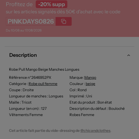
Description
Robe Pull Mango Beige Manches Longues
Référence n°2646952PX
Marque :
Mango
Catégorie :
Robe pull femme
Couleur
:
beige
Coupe
: Droite
Col
: Rond
Longueur de manches
: Longues
Imprimé
: Uni
Maille
: Tricot
Etat du produit
: Bon état
Longueur (en cm)
: 127
Description du défaut
: Bouloché
Vêtements Femme
Robes Femme
Cet article fait partie du vide-dressing de
@chicandclothes
.