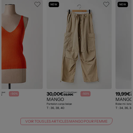
NEW
NEW
30,00€
19,99€
tique :
Prix boutique :
Pr
-50%
-50%
9€
59,99€
3
MANGO
MANGO
Pantalon cargo beige
Robe mi-longu
T :
36, 38, 40
T :
34, 36, 38,
VOIR TOUS LES ARTICLES MANGO POUR FEMME