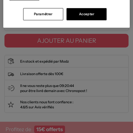
Guide des tailles
Paramétrer
Accepter
Tailles disponibles
AJOUTER AU PANIER
En stock et expédié par Modz
Livraison offerte dès 100€
Il ne vous reste plus que
09:20:44
pour être livré demain avec Chronopost !
Nos clients nous font confiance :
4.6/5 sur Avis vérifiés