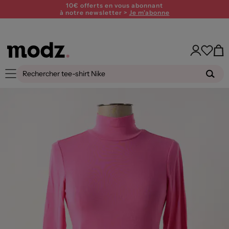
10€ offerts en vous abonnant
à notre newsletter >
Je m'abonne