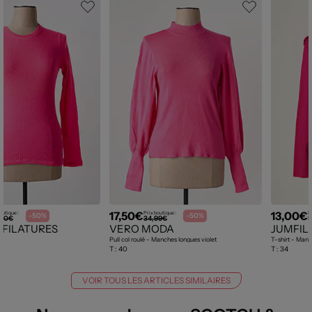
17,50€
13,00€
outique :
Prix boutique :
P
-50%
-50%
,00€
34,99€
1
 FILATURES
VERO MODA
JUMFIL
Pull col roulé - Manches longues violet
T-shirt - Manc
T :
40
T :
34
VOIR TOUS LES ARTICLES SIMILAIRES