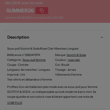
Description
Sous-pull Scotch & Soda Rose Clair Manches Longues
Référence n°2683473PX
Marque :
Scotch & Soda
Catégorie :
Sous-pull femme
Couleur
:
rose clair
Coupe
: Cintrée
Col
: Roulé
Longueur de manches
: Longues
Tissage
: Jersey
Imprimé
: Uni
Vêtements Femme
Tee-shirts et débardeurs Femme
Profitez d’un véritable bon plan mode avec ce sous-pull pour femme
SCOTCH & SODA, un indispensable au look moderne à prix mini. Sa
coupe ajustée et son coloris rose éclatant apportent une note de
fraîcheur à toutes vos tenues, tandis que son col montant offre une
VOIR PLUS
allure élégante tout en vous protégeant du froid. C’est la pièce parfaite