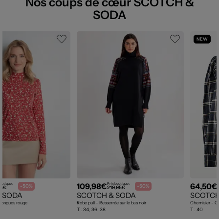
Nos coups de cœur SCOTCH &
SODA
NEW
109,98€
64,50€
outique :
Prix boutique :
-50%
-50%
95€
219,95€
 SODA
SCOTCH & SODA
SCOTCH
 longues rouge
Robe pull - Resserrée sur le bas noir
Chemisier - Co
T :
34, 36, 38
T :
40