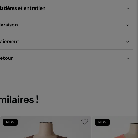
atières et entretien
ivraison
aiement
etour
milaires !
NEW
NEW