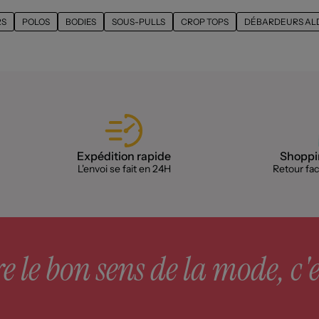
RS
POLOS
BODIES
SOUS-PULLS
CROP TOPS
DÉBARDEURS ALD
Expédition rapide
Shoppin
L'envoi se fait en 24H
Retour faci
 le bon sens de la mode, c'e