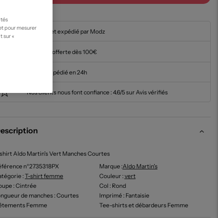
ités
 et pour mesurer
En stock et expédié par Modz
t sur «
Livraison offerte dès 100€
Article expédié en 24h
Nos clients nous font confiance :
4.6/5 sur Avis vérifiés
escription
shirt Aldo Martin's Vert Manches Courtes
éférence n°2735318PX
Marque :
Aldo Martin's
tégorie :
T-shirt femme
Couleur
:
vert
oupe
: Cintrée
Col
: Rond
ongueur de manches
: Courtes
Imprimé
: Fantaisie
êtements Femme
Tee-shirts et débardeurs Femme