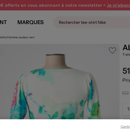
0€ offerts en vous abonnant
à notre newsletter >
Je m'abon
NT
MARQUES
Tshirts Femme couleur vert
A
T-sh
5
Pri
T
Conti