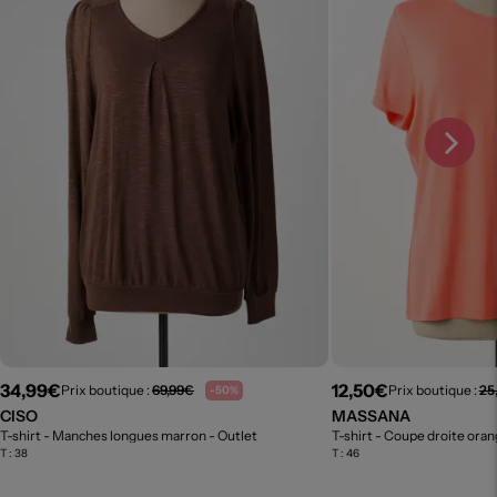
34,99€
12,50€
Prix boutique :
69,99€
Prix boutique :
25
-50%
CISO
MASSANA
T-shirt - Manches longues marron
- Outlet
T-shirt - Coupe droite ora
T :
38
T :
46