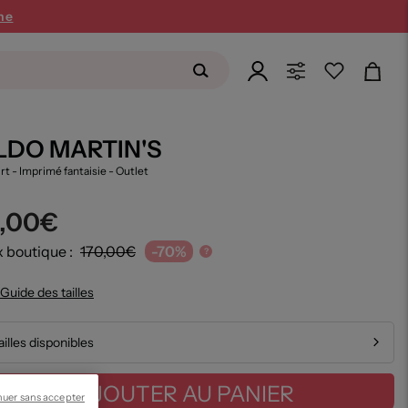
ne
LDO MARTIN'S
irt - Imprimé fantaisie
- Outlet
1,00€
x boutique :
170,00€
-70%
?
Guide des tailles
ailles disponibles
AJOUTER AU PANIER
nuer sans accepter