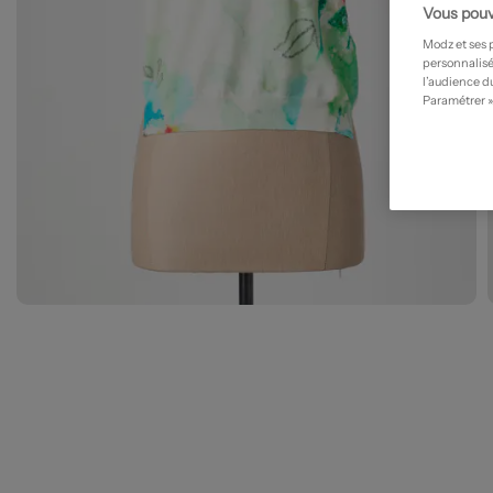
Vous pouv
Modz et ses 
personnalisé
l’audience du
Paramétrer »