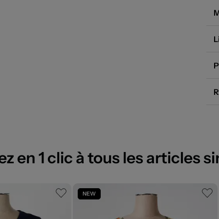
M
L
P
R
 en 1 clic à tous les articles si
NEW