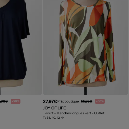
27,97€
9,00€
Prix boutique :
55,95€
-50%
-50%
JOY OF LIFE
T-shirt - Manches longues vert
- Outlet
T :
38, 40, 42, 44