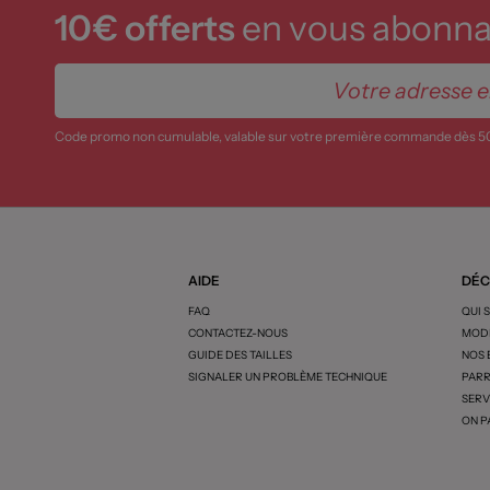
10€ offerts
en vous abonnan
Code promo non cumulable, valable sur votre première commande dès 5
AIDE
DÉC
FAQ
QUI 
CONTACTEZ-NOUS
MODE
GUIDE DES TAILLES
NOS
SIGNALER UN PROBLÈME TECHNIQUE
PARR
SERV
ON P