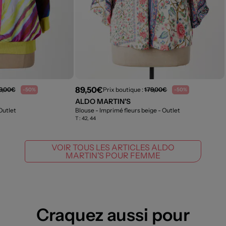
89,50€
9,00€
Prix boutique :
179,00€
-50%
-50%
ALDO MARTIN'S
Outlet
Blouse - Imprimé fleurs beige
- Outlet
T :
42, 44
VOIR TOUS LES ARTICLES ALDO
MARTIN'S POUR FEMME
Craquez aussi pour