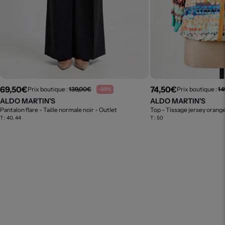
69,50€
74,50€
Prix boutique :
139,00€
Prix boutique :
14
-50%
ALDO MARTIN'S
ALDO MARTIN'S
Pantalon flare - Taille normale noir
- Outlet
Top - Tissage jersey orang
T :
40, 44
T :
50