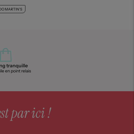
O MARTIN'S
g tranquille
le en point relais
st par ici !