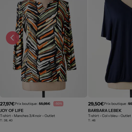
27,97€
29,50€
Prix boutique :
55,95€
Prix boutique :
5
-50%
JOY OF LIFE
BARBARA LEBEK
T-shirt - Manches 3/4 noir
- Outlet
T-shirt - Col v bleu
- Outlet
T :
38, 40
T :
46