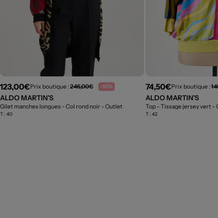
123,00€
74,50€
Prix boutique :
246,00€
Prix boutique :
14
-50%
ALDO MARTIN'S
ALDO MARTIN'S
Gilet manches longues - Col rond noir
- Outlet
Top - Tissage jersey vert
- 
T :
40
T :
42