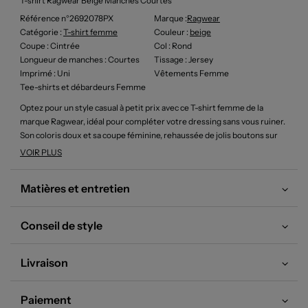
T-shirt Ragwear Beige Manches Courtes
Référence n°2692078PX
Marque :
Ragwear
Catégorie :
T-shirt femme
Couleur
:
beige
Coupe
: Cintrée
Col
: Rond
Longueur de manches
: Courtes
Tissage
: Jersey
Imprimé
: Uni
Vêtements Femme
Tee-shirts et débardeurs Femme
Optez pour un style casual à petit prix avec ce T-shirt femme de la
marque Ragwear, idéal pour compléter votre dressing sans vous ruiner.
Son coloris doux et sa coupe féminine, rehaussée de jolis boutons sur
toute la longueur, apportent une touche délicate et moderne à votre
VOIR PLUS
look tout en vous garantissant un confort au quotidien. Profitez de ce
bon plan pour vous offrir une pièce tendance à prix réduit !
Matières et entretien
Conseil de style
Livraison
Paiement