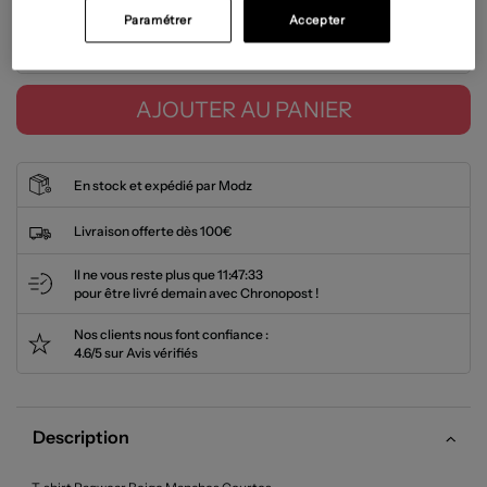
Paramétrer
Accepter
Tailles disponibles
AJOUTER AU PANIER
En stock et expédié par Modz
Livraison offerte dès 100€
Il ne vous reste plus que
11:47:32
pour être livré demain avec Chronopost !
Nos clients nous font confiance :
4.6/5 sur Avis vérifiés
Description