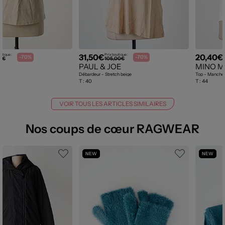
31,50€
20,40€
utique :
Prix boutique :
-70%
-70%
5€
105,00€
PAUL & JOE
MINO 
e
Débardeur - Stretch beige
Top - Manches
T :
40
T :
44
VOIR TOUS LES ARTICLES SIMILAIRES
Nos coups de cœur RAGWEAR
NEW
NEW