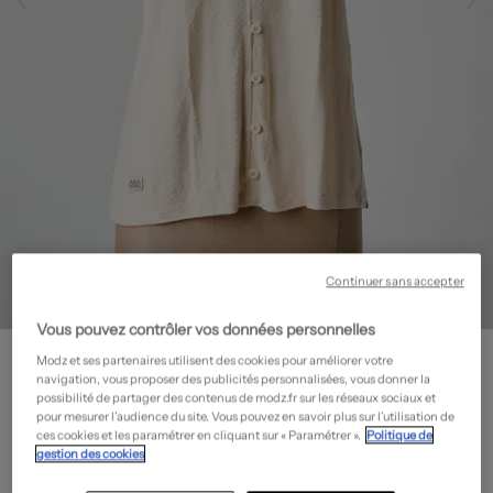
Continuer sans accepter
Vous pouvez contrôler vos données personnelles
RAGWEAR
Modz et ses partenaires utilisent des cookies pour améliorer votre
T-shirt - Stretch
- Outlet
navigation, vous proposer des publicités personnalisées, vous donner la
possibilité de partager des contenus de modz.fr sur les réseaux sociaux et
10,20€
pour mesurer l’audience du site. Vous pouvez en savoir plus sur l’utilisation de
ces cookies et les paramétrer en cliquant sur « Paramétrer ».
Politique de
-70%
Prix boutique :
34,00€
?
gestion des cookies
Guide des tailles