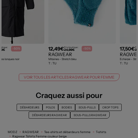
12,49€
17,50€
outique :
Prix boutique :
Pri
-50%
-50%
,99€
24,99€
3
R
RAGWEAR
RAGWE
es longues noir
Mitaines - Stretch bleu
Echarpe - Stre
T :
TU
T :
TU
VOIR TOUS LES ARTICLES RAGWEAR POUR FEMME
Craquez aussi pour
DÉBARDEURS
POLOS
BODIES
SOUS-PULLS
CROP TOPS
DÉBARDEURS RAGWEAR
SOUS-PULLS RAGWEAR
MODZ
RAGWEAR
Tee-shirts et débardeurs femme
T-shirts
Ragwear Tshirts Femme couleur beige