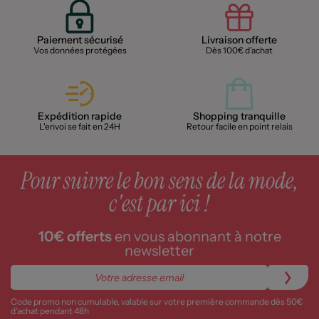
Paiement sécurisé
Livraison offerte
Vos données protégées
Dès 100€ d'achat
Expédition rapide
Shopping tranquille
L'envoi se fait en 24H
Retour facile en point relais
Pour suivre le bon sens de la mode,
c'est par ici !
10€ offerts
en vous abonnant à notre
newsletter
Code promo non cumulable, valable sur votre première commande dès 50€
d’achat pendant 48h