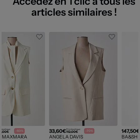
Accédez en 1 clic à tous les
articles similaires !
33,60€
147,50€
x boutique :
Prix boutique :
-60%
-70%
7,00€
112,00€
D MAXMARA
ANGELA DAVIS
BA&SH