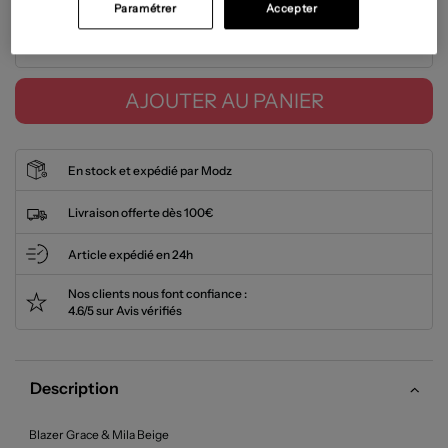
Paramétrer
Accepter
Tailles disponibles
AJOUTER AU PANIER
En stock et expédié par Modz
Livraison offerte dès 100€
Article expédié en 24h
Nos clients nous font confiance :
4.6/5 sur Avis vérifiés
Description
Blazer Grace & Mila Beige