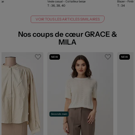
eige
Veste casual - Col tailleur beige
Blazer - Finiti
T :
36, 38, 40
T :
34
VOIR TOUS LES ARTICLES SIMILAIRES
Nos coups de cœur GRACE &
MILA
NEW
NEW
Seconde main