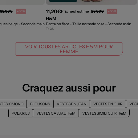
11,20€
38,00€
Prix neuf estimé :
28,00€
-60%
-60%
H&M
gues beige
- Seconde main
Pantalon flare - Taille normale rose
- Seconde main
T :
36
VOIR TOUS LES ARTICLES H&M POUR
FEMME
Craquez aussi pour
STES KIMONO
BLOUSONS
VESTES EN JEAN
VESTES EN CUIR
VEST
POLAIRES
VESTES CASUAL H&M
VESTES SIMILI CUIR H&M