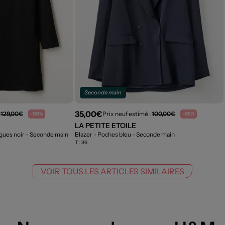
Seconde main
35,00€
:
129,00€
Prix neuf estimé :
100,00€
-90%
-65%
LA PETITE ETOILE
gues noir
- Seconde main
Blazer - Poches bleu
- Seconde main
T :
36
VOIR TOUS LES ARTICLES SIMILAIRES