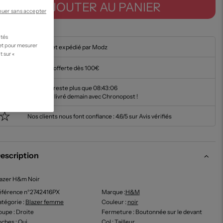
AJOUTER AU PANIER
nuer sans accepter
ités
 et pour mesurer
En stock et expédié par Modz
t sur «
Livraison offerte dès 100€
Il ne vous reste plus que
08:43:05
pour être livré demain avec Chronopost !
Nos clients nous font confiance :
4.6/5 sur Avis vérifiés
escription
lazer H&m Noir
éférence n°2742416PX
Marque :
H&m
tégorie :
Blazer femme
Couleur
:
noir
oupe
: Droite
Fermeture
: Boutonnée sur le devant
oches
: Oui
Col
: Tailleur