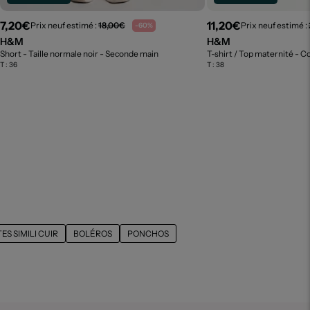
7,20€
11,20€
Prix neuf estimé :
18,00€
Prix neuf estimé :
-60%
H&M
H&M
Short - Taille normale noir
- Seconde main
T-shirt / Top maternité - Co
T :
36
T :
38
ES SIMILI CUIR
BOLÉROS
PONCHOS