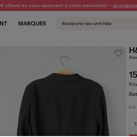
0€ offerts en vous abonnant
à notre newsletter >
Je m'abon
NT
MARQUES
H
Blaz
1
Pri
État
T