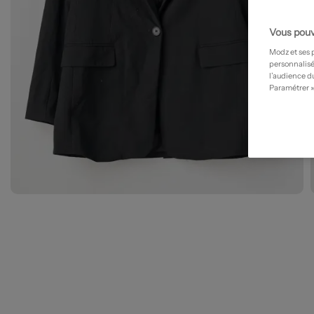
Vous pouv
Modz et ses 
personnalisé
l’audience du
Paramétrer »