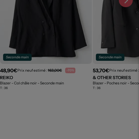
Seconde main
Seconde main
48,90€
53,70€
Prix neuf estimé :
163,00€
Prix neuf estimé 
-70%
REIKO
& OTHER STORIES
Blazer - Col châle noir
- Seconde main
Blazer - Poches noir
- Seco
T :
36
T :
36