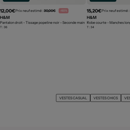
12,00€
15,20€
Prix neuf estimé :
30,00€
Prix neuf estimé :
-60%
H&M
H&M
Pantalon droit - Tissage popeline noir
- Seconde main
Robe courte - Manches lon
T :
36
T :
34
VESTES CASUAL
VESTES CHICS
VE