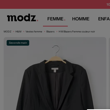
1
FEMME
HOMME
ENFA
MODZ
H&M
Vestes femme
Blazers
H M Blazers Femme couleur noir
Seconde main