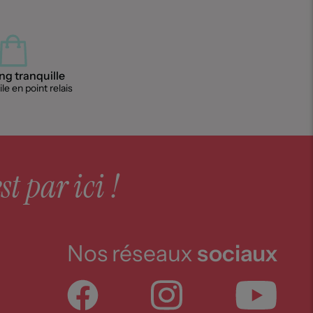
g tranquille
le en point relais
st par ici !
Nos réseaux
sociaux