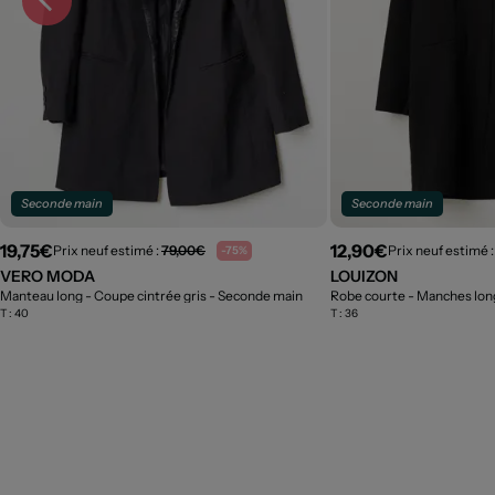
Seconde main
Seconde main
19,75€
12,90€
Prix neuf estimé :
79,00€
Prix neuf estimé 
-75%
VERO MODA
LOUIZON
Manteau long - Coupe cintrée gris
- Seconde main
Robe courte - Manches lon
T :
40
T :
36