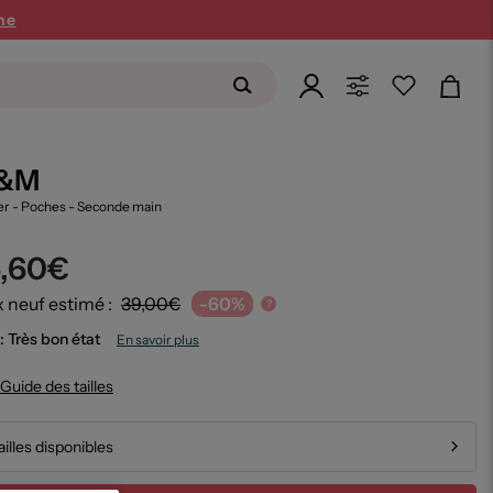
ne
&M
er - Poches
- Seconde main
5,60€
x neuf estimé :
39,00€
-60%
?
: Très bon état
En savoir plus
Guide des tailles
ailles disponibles