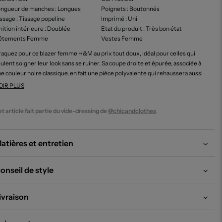
ongueur de manches
: Longues
Poignets
: Boutonnés
issage
: Tissage popeline
Imprimé
: Uni
nition intérieure
: Doublée
Etat du produit
: Très bon état
êtements Femme
Vestes Femme
aquez pour ce blazer femme H&M au prix tout doux, idéal pour celles qui
ulent soigner leur look sans se ruiner. Sa coupe droite et épurée, associée à
e couleur noire classique, en fait une pièce polyvalente qui rehaussera aussi
en vos tenues de bureau que vos looks décontractés. Doté d’un col tailleur
OIR PLUS
igné et d’une fermeture à un bouton, il offre à la fois élégance et simplicité, le
ut à petit prix, parfait pour faire des économies sans compromettre votre
t article fait partie du vide-dressing de
@chicandclothes
.
yle.
atières et entretien
onseil de style
ivraison