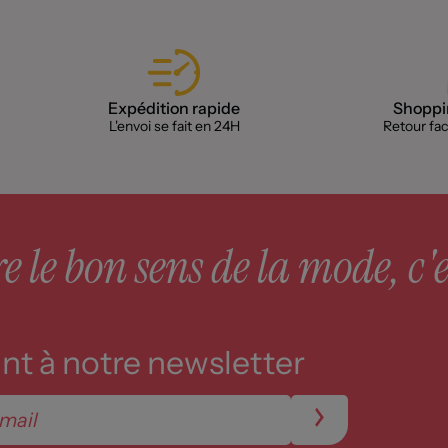
Expédition rapide
Shoppin
L'envoi se fait en 24H
Retour faci
 le bon sens de la mode, c'e
t à notre newsletter