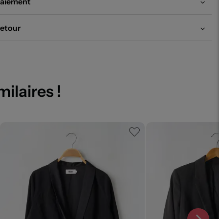
aiement
etour
milaires !