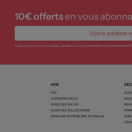
10€ offerts
en vous abonnan
Code promo non cumulable, valable sur votre première commande dès 5
AIDE
DÉC
FAQ
QUI 
CONTACTEZ-NOUS
MODE
GUIDE DES TAILLES
NOS
GUIDE DES TAILLES FEMME
PARR
SIGNALER UN PROBLÈME TECHNIQUE
SERV
ON P