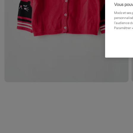
Vous pouv
Modz et ses 
personnalisé
l’audience du
Paramétrer »