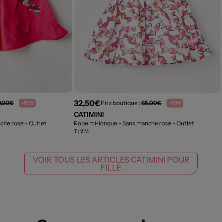
32,50€
9,00€
Prix boutique :
65,00€
-50%
-50%
CATIMINI
nche rose
- Outlet
Robe mi-longue - Sans manche rose
- Outlet
T :
9 M
VOIR TOUS LES ARTICLES CATIMINI POUR
FILLE