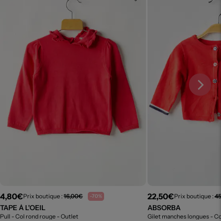
4,80€
22,50€
Prix boutique :
16,00€
Prix boutique :
4
-70%
TAPE À L'OEIL
ABSORBA
Pull - Col rond rouge
- Outlet
Gilet manches longues - C