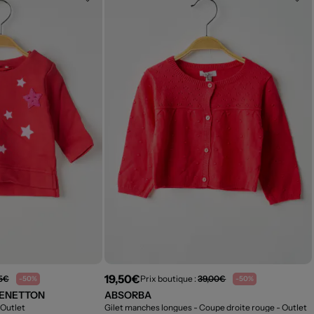
19,50€
95€
Prix boutique :
39,00€
-50%
-50%
BENETTON
ABSORBA
 Outlet
Gilet manches longues - Coupe droite rouge
- Outlet