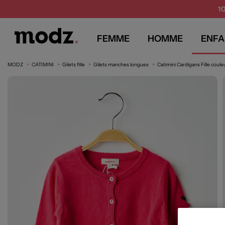
1
FEMME
HOMME
ENFA
MODZ
CATIMINI
Gilets fille
Gilets manches longues
Catimini Cardigans Fille coule