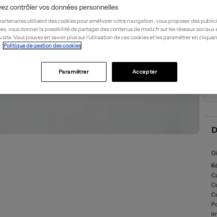
ez contrôler vos données personnelles
partenaires utilisent des cookies pour améliorer votre navigation, vous proposer des public
es, vous donner la possibilité de partager des contenus de modz.fr sur les réseaux sociaux
 site. Vous pouvez en savoir plus sur l’utilisation de ces cookies et les paramétrer en cliquan
.
Politique de gestion des cookies
Paramétrer
Accepter
D
Gi
R
Ca
C
C
P
I