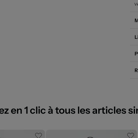
Vê
M
L
P
R
 en 1 clic à tous les articles si