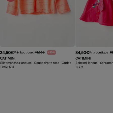
24,50€
34,50€
Prix boutique :
49,00€
Prix boutique :
6
-50%
CATIMINI
CATIMINI
Gilet manches longues - Coupe droite rose
- Outlet
Robe mi-longue - Sans ma
T :
9 M, 12 M
T :
3 M