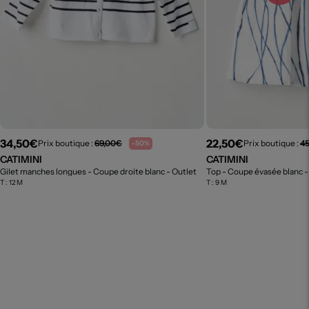
34,50€
22,50€
Prix boutique :
69,00€
Prix boutique :
4
-50%
CATIMINI
CATIMINI
Gilet manches longues - Coupe droite blanc
- Outlet
Top - Coupe évasée blanc
-
T :
12 M
T :
9 M