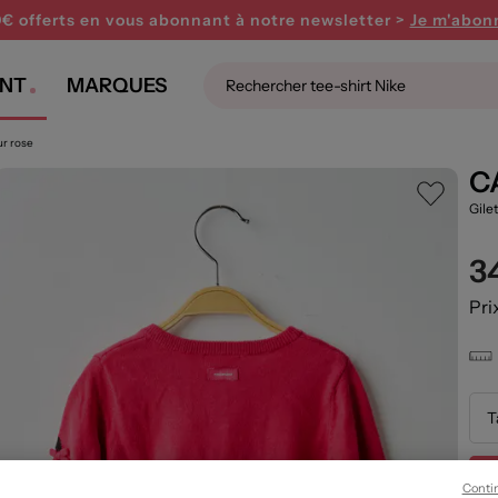
0€ offerts en vous abonnant
à notre newsletter >
Je m'abon
NT
MARQUES
ur rose
C
Gile
3
Pri
T
Conti