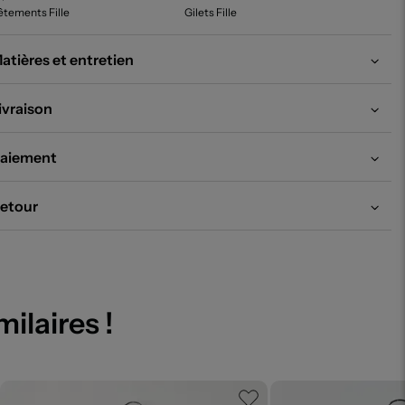
tements Fille
Gilets Fille
atières et entretien
ivraison
aiement
etour
milaires !