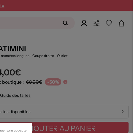
ne
ATIMINI
t manches longues - Coupe droite
- Outlet
4,00€
x boutique :
68,00€
-50%
?
Guide des tailles
ailles disponibles
AJOUTER AU PANIER
nuer sans accepter