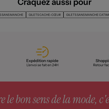
Craquez aussi pour
S SANS MANCHE
GILETS CACHE-CŒUR
GILETS SANS MANCHE CATIMI
Expédition rapide
Shoppin
L'envoi se fait en 24H
Retour faci
 le bon sens de la mode, c'e