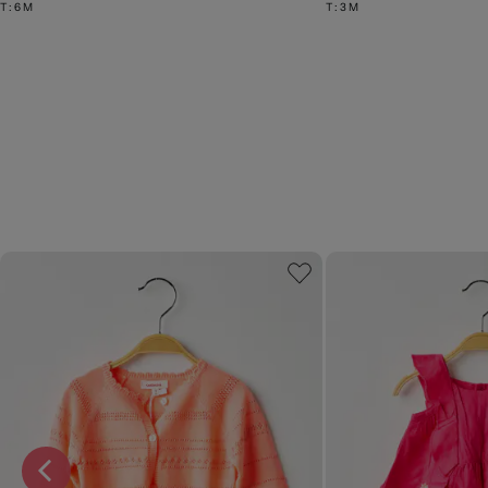
T :
6 M
T :
3 M