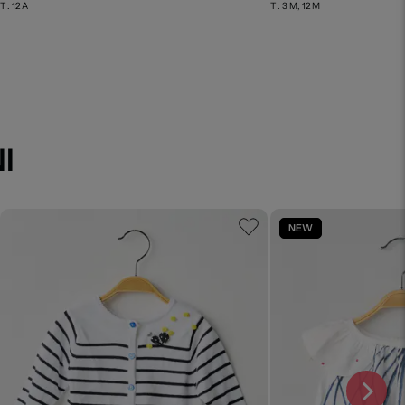
T :
12 A
T :
3 M, 12 M
I
NEW