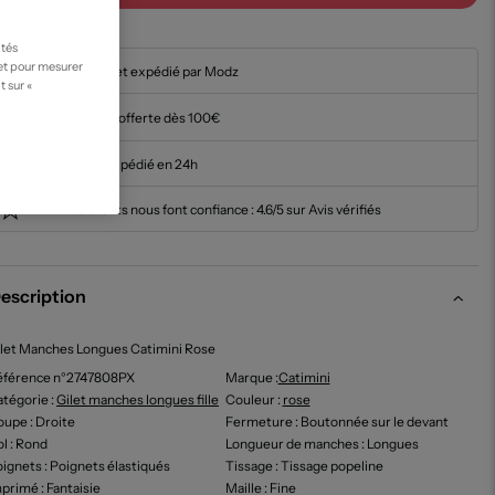
ités
 et pour mesurer
En stock et expédié par Modz
t sur «
Livraison offerte dès 100€
Article expédié en 24h
Nos clients nous font confiance :
4.6/5 sur Avis vérifiés
escription
let Manches Longues Catimini Rose
éférence n°2747808PX
Marque :
Catimini
tégorie :
Gilet manches longues fille
Couleur
:
rose
oupe
: Droite
Fermeture
: Boutonnée sur le devant
ol
: Rond
Longueur de manches
: Longues
oignets
: Poignets élastiqués
Tissage
: Tissage popeline
mprimé
: Fantaisie
Maille
: Fine