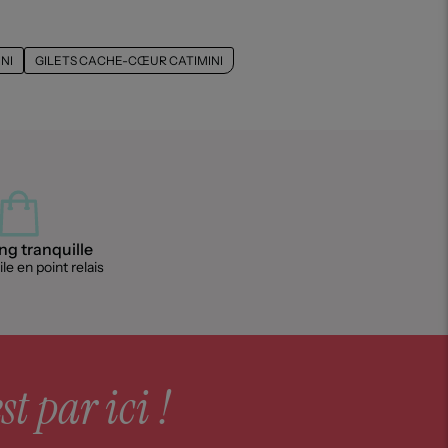
NI
GILETS CACHE-CŒUR CATIMINI
g tranquille
le en point relais
st par ici !