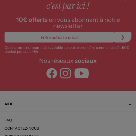
c'est par ici !
10€ offerts
en vous abonnant à notre
newsletter
Code promo non cumulable, valable sur votre première commande dès 50€
d’achat pendant 48h
Nos réseaux
sociaux
AIDE
FAQ
CONTACTEZ-NOUS