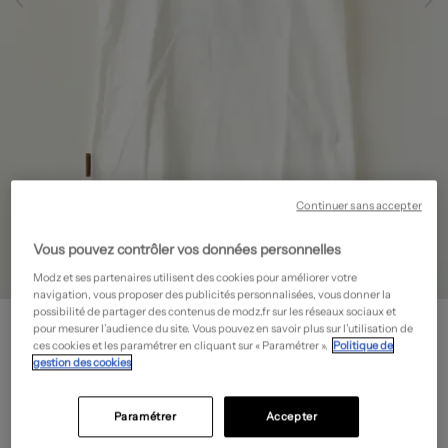
Continuer sans accepter
Vous pouvez contrôler vos données personnelles
Modz et ses partenaires utilisent des cookies pour améliorer votre
navigation, vous proposer des publicités personnalisées, vous donner la
possibilité de partager des contenus de modz.fr sur les réseaux sociaux et
RAGWEAR
pour mesurer l’audience du site. Vous pouvez en savoir plus sur l’utilisation de
T-shirt - Stretch
- Outlet
ces cookies et les paramétrer en cliquant sur « Paramétrer ».
Politique de
gestion des cookies
4,98€
-80%
Prix boutique :
24,90€
?
Paramétrer
Accepter
Guide des tailles