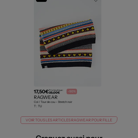
17,50€
Prix boutique :
-50%
35,00€
RAGWEAR
Col / Tour de cou - Stretch noir
T :
TU
VOIR TOUS LES ARTICLES RAGWEAR POUR FILLE