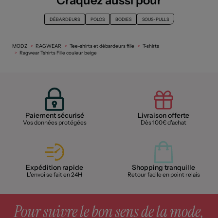
Craquez aussi pour
DÉBARDEURS
POLOS
BODIES
SOUS-PULLS
MODZ
RAGWEAR
Tee-shirts et débardeurs fille
T-shirts
Ragwear Tshirts Fille couleur beige
Paiement sécurisé
Livraison offerte
Vos données protégées
Dès 100€ d'achat
Expédition rapide
Shopping tranquille
L'envoi se fait en 24H
Retour facile en point relais
Pour suivre le bon sens de la mode,