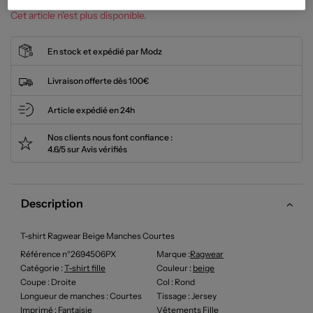
Cet article n'est plus disponible.
En stock et expédié par Modz
Livraison offerte dès 100€
Article expédié en 24h
Nos clients nous font confiance :
4.6/5 sur Avis vérifiés
Description
T-shirt Ragwear Beige Manches Courtes
Référence n°2694506PX
Marque :
Ragwear
Catégorie :
T-shirt fille
Couleur
:
beige
Coupe
: Droite
Col
: Rond
Longueur de manches
: Courtes
Tissage
: Jersey
Imprimé
: Fantaisie
Vêtements Fille