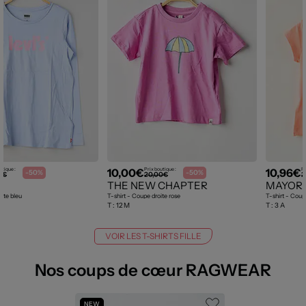
10,00€
10,96€
utique :
Prix boutique :
Pr
-50%
-50%
0€
20,00€
2
THE NEW CHAPTER
MAYOR
oite bleu
T-shirt - Coupe droite rose
T-shirt - Coup
T :
12 M
T :
3 A
VOIR LES T-SHIRTS FILLE
Nos coups de cœur RAGWEAR
NEW