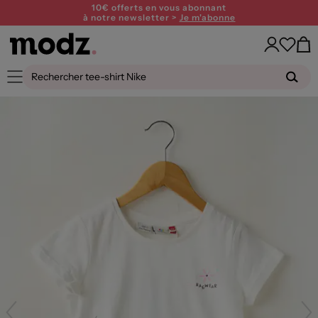
10€ offerts en vous abonnant
à notre newsletter >
Je m'abonne