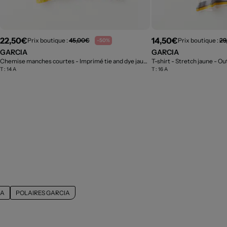
22,50€
14,50€
Prix boutique :
45,00€
Prix boutique :
29
-50%
GARCIA
GARCIA
Chemise manches courtes - Imprimé tie and dye jaune
T-shirt - Stretch jaune
- Outlet
- Ou
T :
14 A
T :
16 A
IA
POLAIRES GARCIA