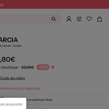
ne
ARCIA
e casual
- Outlet
9,80€
x boutique :
65,99€
-70%
?
Guide des tailles
article n'est plus disponible.
En stock et expédié par Modz
nuer sans accepter