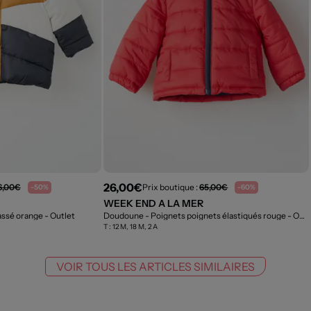
26,00€
6,00€
Prix boutique :
65,00€
-50%
-60%
WEEK END A LA MER
assé orange
- Outlet
Doudoune - Poignets poignets élastiqués rouge
- Outlet
T :
12 M, 18 M, 2 A
VOIR TOUS LES ARTICLES SIMILAIRES