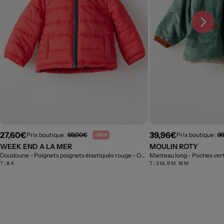
27,60€
39,96€
Prix boutique :
69,00€
Prix boutique :
99
-60%
WEEK END A LA MER
MOULIN ROTY
Doudoune - Poignets poignets élastiqués rouge
- Outlet
Manteau long - Poches ver
T :
8 A
T :
3 M, 6 M, 18 M