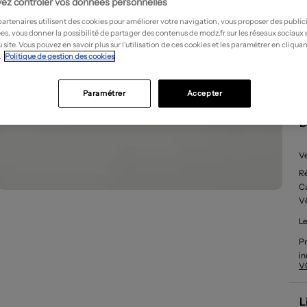
ez contrôler vos données personnelles
partenaires utilisent des cookies pour améliorer votre navigation, vous proposer des public
es, vous donner la possibilité de partager des contenus de modz.fr sur les réseaux sociaux
 site. Vous pouvez en savoir plus sur l’utilisation de ces cookies et les paramétrer en cliquan
.
Politique de gestion des cookies
Paramétrer
Accepter
D
Ve
R
Ca
V
Le
Pr
in
V
lo
ca
po
L