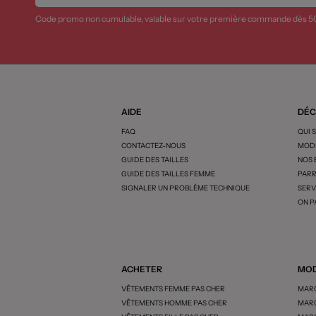
Code promo non cumulable, valable sur votre première commande dès 5
AIDE
DÉC
FAQ
QUI 
CONTACTEZ-NOUS
MODE
GUIDE DES TAILLES
NOS
GUIDE DES TAILLES FEMME
PARR
SIGNALER UN PROBLÈME TECHNIQUE
SERV
ON P
ACHETER
MOD
VÊTEMENTS FEMME PAS CHER
MARQ
VÊTEMENTS HOMME PAS CHER
MARQ