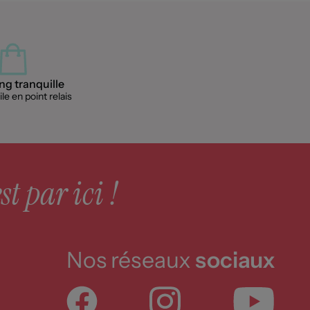
g tranquille
le en point relais
st par ici !
Nos réseaux
sociaux