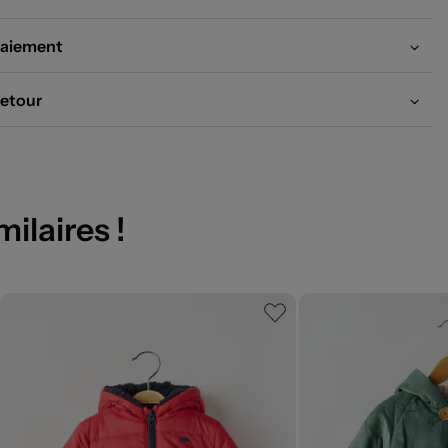
aiement
etour
milaires !