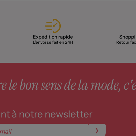
Expédition rapide
Shoppin
L'envoi se fait en 24H
Retour faci
 le bon sens de la mode, c'e
t à notre newsletter