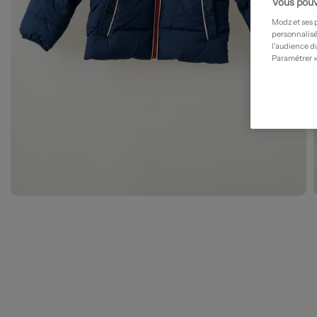
Vous pouv
Modz et ses 
personnalisé
l’audience du
Paramétrer »