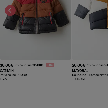
38,00€
28,00€
Prix boutique :
95,00€
Prix boutique :
5
-60%
CATIMINI
MAYORAL
Parka rouge
- Outlet
Doudoune - Tissage matel
T :
2 A
T :
6 M, 9 M