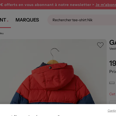
0€ offerts en vous abonnant
à notre newsletter >
Je m'abon
NT
MARQUES
leu
G
Vest
1
Pri
Cet 
Conti