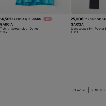
14,50€
25,00€
Prix boutique :
29,00€
Prix boutique :
4
-50%
GARCIA
GARCIA
T-shirt - Stretch bleu
- Outlet
Jeans coupe slim - Poches 
T :
16 A
T :
16 A
BLAZERS
VESTES C