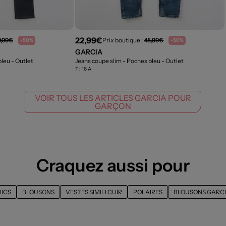
22,99€
9,99€
Prix boutique :
45,99€
-50%
-50%
GARCIA
bleu
- Outlet
Jeans coupe slim - Poches bleu
- Outlet
T :
16 A
VOIR TOUS LES ARTICLES GARCIA POUR
GARÇON
Craquez aussi pour
HICS
BLOUSONS
VESTES SIMILI CUIR
POLAIRES
BLOUSONS GARC