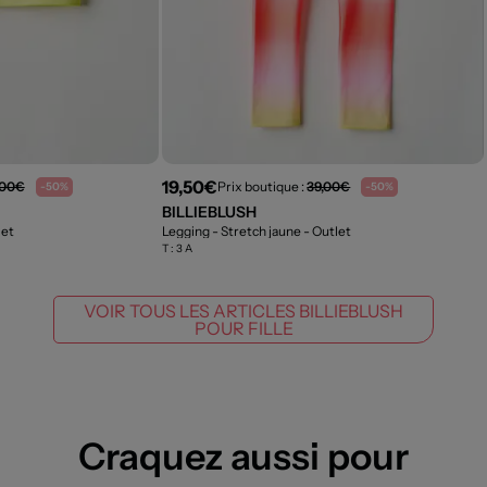
19,50€
,00€
Prix boutique :
39,00€
-50%
-50%
BILLIEBLUSH
let
Legging - Stretch jaune
- Outlet
T :
3 A
VOIR TOUS LES ARTICLES BILLIEBLUSH
POUR FILLE
Craquez aussi pour