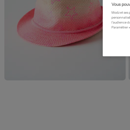
Vous pouv
Modz et ses 
personnalisé
l’audience du
Paramétrer »