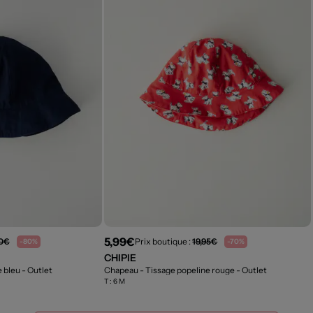
5,99€
90€
Prix boutique :
19,95€
-80%
-70%
CHIPIE
e bleu
- Outlet
Chapeau - Tissage popeline rouge
- Outlet
T :
6 M