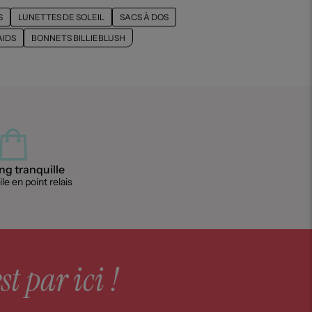
S
LUNETTES DE SOLEIL
SACS À DOS
AIDS
BONNETS BILLIEBLUSH
g tranquille
le en point relais
st par ici !