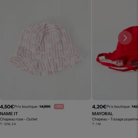
4,50€
4,20€
Prix boutique :
14,99€
Prix boutique :
14,
-70%
NAME IT
MAYORAL
Chapeau rose
- Outlet
Chapeau - Tissage popelin
T :
12 M, 2 A
T :
1 M