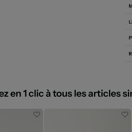
M
L
P
R
 en 1 clic à tous les articles si