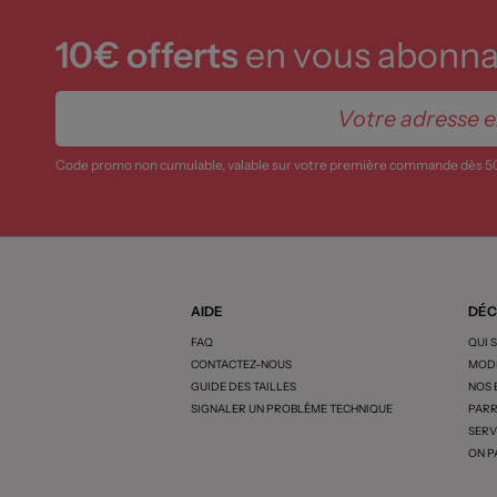
10€ offerts
en vous abonnan
Code promo non cumulable, valable sur votre première commande dès 5
AIDE
DÉC
FAQ
QUI 
CONTACTEZ-NOUS
MODE
GUIDE DES TAILLES
NOS
SIGNALER UN PROBLÈME TECHNIQUE
PARR
SERV
ON P