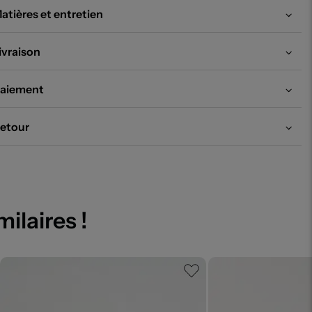
atières et entretien
ivraison
aiement
etour
milaires !