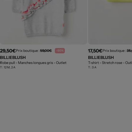
29,50€
17,50€
Prix boutique :
59,00€
Prix boutique :
35
-50%
BILLIEBLUSH
BILLIEBLUSH
Robe pull - Manches longues gris
- Outlet
T-shirt - Stretch rose
- Out
T :
12 M, 2 A
T :
3 A