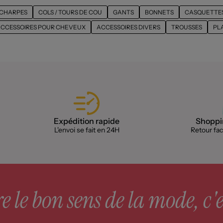
CHARPES
COLS / TOURS DE COU
GANTS
BONNETS
CASQUETTE
CCESSOIRES POUR CHEVEUX
ACCESSOIRES DIVERS
TROUSSES
PL
Expédition rapide
Shoppin
L'envoi se fait en 24H
Retour faci
 le bon sens de la mode, c'e