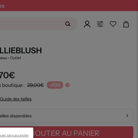
ne
ILLIEBLUSH
peau
- Outlet
,70€
x boutique :
29,00€
-70%
?
Guide des tailles
ailles disponibles
AJOUTER AU PANIER
nuer sans accepter