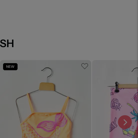
USH
NEW