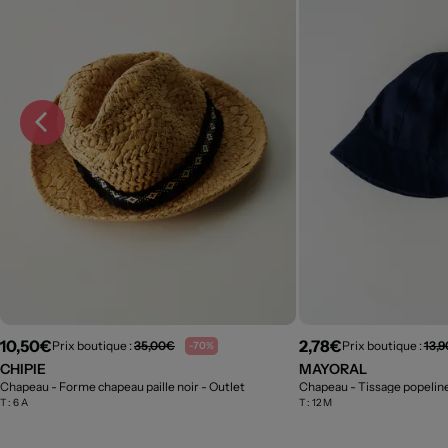
10,50€
2,78€
Prix boutique :
35,00€
Prix boutique :
13,
-70%
CHIPIE
MAYORAL
Chapeau - Forme chapeau paille noir
- Outlet
Chapeau - Tissage popelin
T :
6 A
T :
12 M