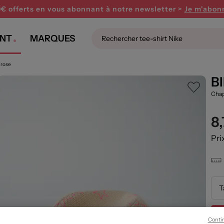
0€ offerts en vous abonnant
à notre newsletter >
Je m'abon
NT
MARQUES
 rose
B
Cha
8
Pri
T
Conti