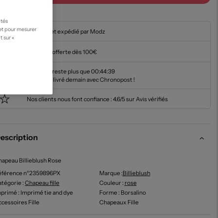
ités
 et pour mesurer
En stock et expédié par Modz
t sur «
Livraison offerte dès 100€
Il ne vous reste plus que
00:44:38
pour être livré demain avec Chronopost !
Nos clients nous font confiance :
4.6/5 sur Avis vérifiés
escription
apeau Billieblush Rose
éférence n°2359896PX
Marque :
Billieblush
tégorie :
Chapeau fille
Couleur
:
rose
mprimé
: Imprimé tie and dye
Forme
: Borsalino
cessoires Fille
Chapeaux Fille