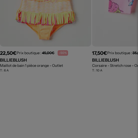
22,50€
17,50€
Prix boutique :
45,00€
Prix boutique :
35
-50%
BILLIEBLUSH
BILLIEBLUSH
Maillot de bain 1 pièce orange
- Outlet
Corsaire - Stretch rose
- O
T :
6 A
T :
10 A