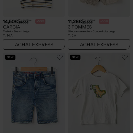
14,50€
11,26€
Prix boutique :
Prix boutique :
-50%
-50%
29,00€
22,50€
GARCIA
3 POMMES
T-shirt - Stretch beige
Gilet sans manche - Coupe droite beige
T :
14 A
T :
2 A
ACHAT EXPRESS
ACHAT EXPRESS
NEW
NEW