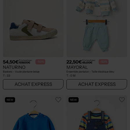
54,50€
22,50€
Prix boutique :
Prix boutique :
-50%
-50%
109,00€
45,00€
NATURINO
MAYORAL
Baskets - Voute plantaire beige
Ensemble pantalon - Taille élastique bleu
T :
33
T :
0 M
ACHAT EXPRESS
ACHAT EXPRESS
NEW
NEW