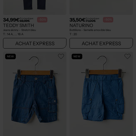
34,99€
35,50€
Prix boutique :
Prix boutique :
-50%
-50%
69,99€
71,00€
TEDDY SMITH
NATURINO
Jeans skinny - Stretch bleu
Bottillons - Semelle amovible bleu
T :
14 A, ... 16 A
T :
20
ACHAT EXPRESS
ACHAT EXPRESS
NEW
NEW