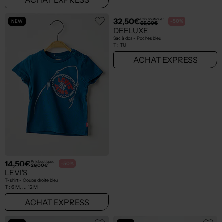
NEW
NEW
14,50€
32,50€
Prix boutique :
Prix boutique :
-50%
-50%
29,00€
65,00€
LEVI'S
DEELUXE
T-shirt - Coupe droite bleu
Sac à dos - Poches bleu
T :
6 M, ... 12 M
T :
TU
ACHAT EXPRESS
ACHAT EXPRESS