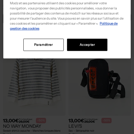
MAYORAL
TEDDY SMITH
Modz et ses partenaires utilisent des cookies pour améliorer votre
Short - Poches beige
Pantalon chino - Stretch beige
navigation, vous proposer des publicités personnalisées, vous donner la
T :
6 M
T :
14 A
possibilité de partager des contenus de modz.fr sur les réseaux sociaux et
ACHAT EXPRESS
ACHAT EXPRESS
pour mesurer l’audience du site. Vous pouvez en savoir plus sur l’utilisation de
ces cookies et les paramétrer en cliquant sur « Paramétrer ».
Politique de
gestion des cookies
NEW
NEW
Paramétrer
Accepter
13,00€
13,00€
Prix boutique :
Prix boutique :
-50%
-50%
26,00€
26,00€
NO WAY MONDAY
LEVI'S
Sweat-shirt à capuche - Manches longues blanc
Sac - Sérigraphie noir