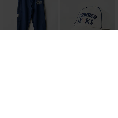
24,50€
11,00€
Prix boutique :
Prix boutique :
-50%
-50%
49,00€
22,00€
KAPORAL
IKKS
Jogging - Sérigraphie floquée bleu
Casquette - Tissage chiné gris
T :
10 A, ... 16 A
T :
10 A
ACHAT EXPRESS
ACHAT EXPRESS
NEW
NEW