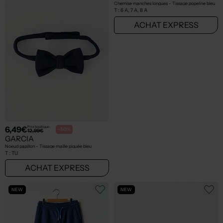
6,49€
17,95€
Prix boutique :
Prix boutique :
-50%
-50%
12,99€
35,90€
GARCIA
MAYORAL
Noeud papillon - Tissage maille piquée bleu
Chemise manches longues - Tissage popeline bleu
T :
TU
T :
6 A, 7 A, 8 A
ACHAT EXPRESS
ACHAT EXPRESS
NEW
NEW