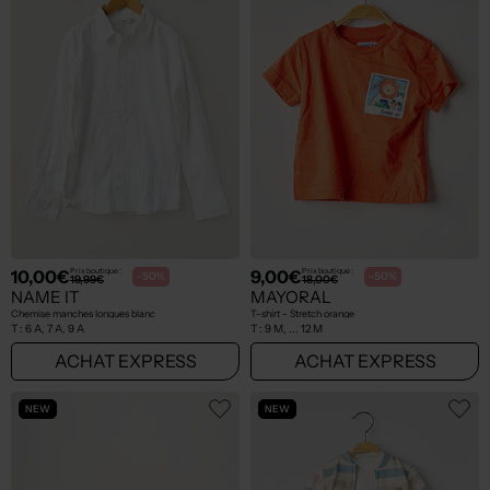
10,00€
9,00€
Prix boutique :
Prix boutique :
-50%
-50%
19,99€
18,00€
NAME IT
MAYORAL
Chemise manches longues blanc
T-shirt - Stretch orange
T :
6 A, 7 A, 9 A
T :
9 M, ... 12 M
ACHAT EXPRESS
ACHAT EXPRESS
NEW
NEW