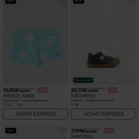
NEW
NEW
Seconde main
13,00€
23,70€
Prix boutique :
Prix neuf estimé :
-50%
-70%
26,00€
79,00€
PRINCE ANGE
NATURINO
Short de bain - Imprimé fantaisie bleu
Bottillons - Fermeture scratch bleu
T :
2 A, ... 12 A
T :
18
ACHAT EXPRESS
ACHAT EXPRESS
NEW
NEW