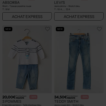
ABSORBA
LEVI'S
Short - Tissage popeline rouge
Jeans skinny - Stretch bleu
T :
9 M
T :
10 A, ... 12 A
ACHAT EXPRESS
ACHAT EXPRESS
NEW
NEW
20,00€
34,50€
Prix boutique :
Prix boutique :
-50%
-50%
40,00€
69,00€
3 POMMES
TEDDY SMITH
Ensemble pantalon - Taille élastique bleu
Jeans coupe slim - Stretch bleu