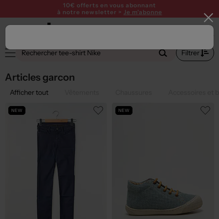
10€ offerts en vous abonnant
à notre newsletter >
Je m'abonne
Filtrer
Articles garcon
Afficher tout
Vêtements
Chaussures
Accessoires et b
NEW
NEW