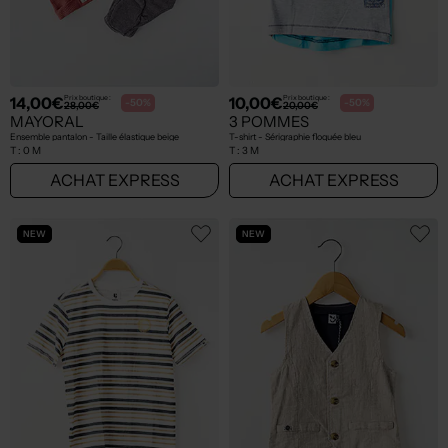
14,00€
10,00€
Prix boutique :
Prix boutique :
-50%
-50%
28,00€
20,00€
MAYORAL
3 POMMES
Ensemble pantalon - Taille élastique beige
T-shirt - Sérigraphie floquée bleu
T :
0 M
T :
3 M
ACHAT EXPRESS
ACHAT EXPRESS
NEW
NEW