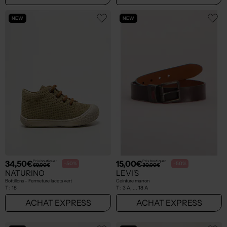
NEW
NEW
34,50€
15,00€
Prix boutique :
Prix boutique :
-50%
-50%
69,00€
30,00€
NATURINO
LEVI'S
Bottillons - Fermeture lacets vert
Ceinture marron
T :
18
T :
3 A, ... 18 A
ACHAT EXPRESS
ACHAT EXPRESS