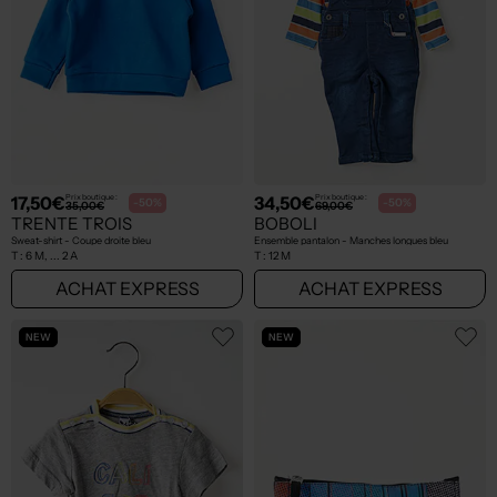
17,50€
34,50€
Prix boutique :
Prix boutique :
-50%
-50%
35,00€
69,00€
TRENTE TROIS
BOBOLI
Sweat-shirt - Coupe droite bleu
Ensemble pantalon - Manches longues bleu
T :
6 M, ... 2 A
T :
12 M
ACHAT EXPRESS
ACHAT EXPRESS
NEW
NEW