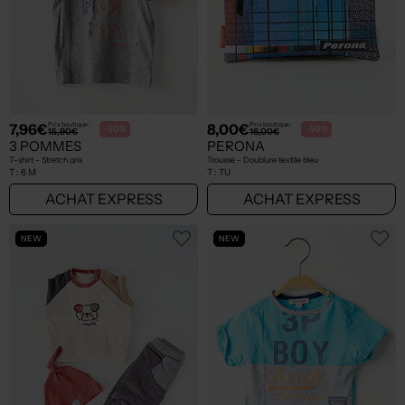
7,96€
8,00€
Prix boutique :
Prix boutique :
-50%
-50%
15,90€
16,00€
3 POMMES
PERONA
T-shirt - Stretch gris
Trousse - Doublure textile bleu
T :
6 M
T :
TU
ACHAT EXPRESS
ACHAT EXPRESS
NEW
NEW