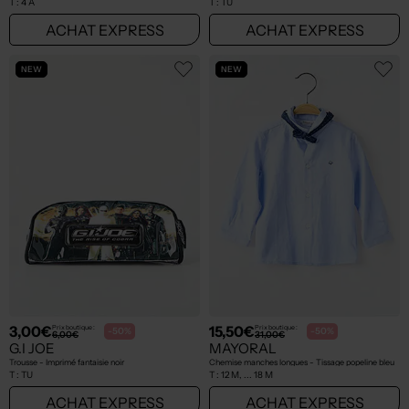
T :
4 A
T :
TU
ACHAT EXPRESS
ACHAT EXPRESS
NEW
NEW
3,00€
15,50€
Prix boutique :
Prix boutique :
-50%
-50%
6,00€
31,00€
G.I JOE
MAYORAL
Trousse - Imprimé fantaisie noir
Chemise manches longues - Tissage popeline bleu
T :
TU
T :
12 M, ... 18 M
ACHAT EXPRESS
ACHAT EXPRESS