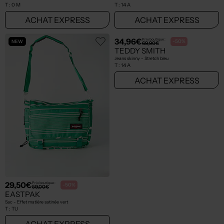
T :
0 M
T :
14 A
ACHAT EXPRESS
ACHAT EXPRESS
NEW
NEW
29,50€
34,96€
Prix boutique :
Prix boutique :
-50%
-50%
59,00€
69,90€
EASTPAK
TEDDY SMITH
Sac - Effet matière satinée vert
Jeans skinny - Stretch bleu
T :
TU
T :
14 A
ACHAT EXPRESS
ACHAT EXPRESS