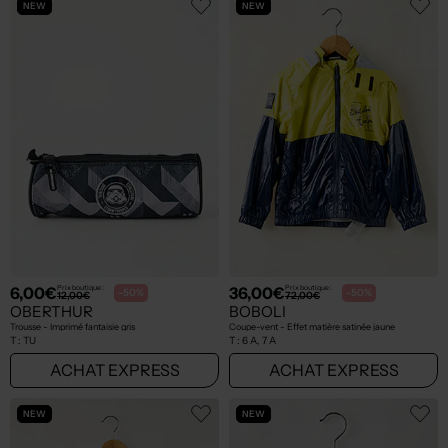
NEW
NEW
6,00€
36,00€
Prix boutique :
Prix boutique :
-50%
-50%
12,00€
72,00€
OBERTHUR
BOBOLI
Trousse - Imprimé fantaisie gris
Coupe-vent - Effet matière satinée jaune
T :
TU
T :
6 A, 7 A
ACHAT EXPRESS
ACHAT EXPRESS
NEW
NEW