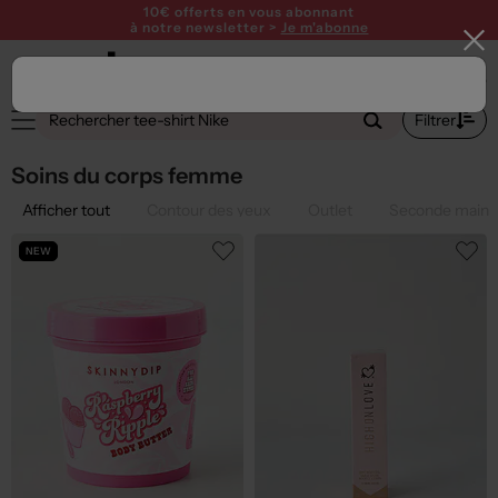
10€ offerts en vous abonnant
à notre newsletter >
Je m'abonne
1
Filtrer
Soins du corps femme
Afficher tout
Contour des yeux
Outlet
Seconde main
NEW