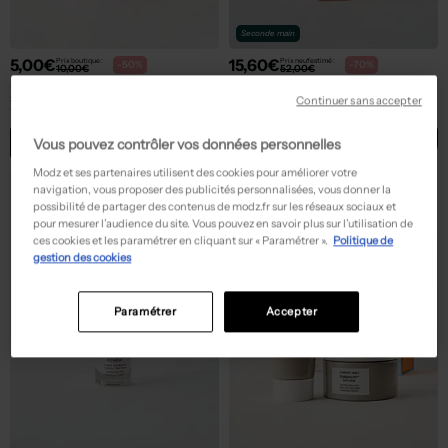
Seconde main
5,00€
15,60€
Prix boutique :
Prix neuf estimé :
-50%
-70%
10,00€
52,00€
SKINNYDIP LONDON
HIGHONLOVE
Soin du corps rose
Soin du corps rose
Continuer sans accepter
T :
TU
T :
TU
ACHAT EXPRESS
ACHAT EXPRESS
Vous pouvez contrôler vos données personnelles
Modz et ses partenaires utilisent des cookies pour améliorer votre
navigation, vous proposer des publicités personnalisées, vous donner la
possibilité de partager des contenus de modz.fr sur les réseaux sociaux et
pour mesurer l’audience du site. Vous pouvez en savoir plus sur l’utilisation de
ces cookies et les paramétrer en cliquant sur « Paramétrer ».
Politique de
gestion des cookies
Paramétrer
Accepter