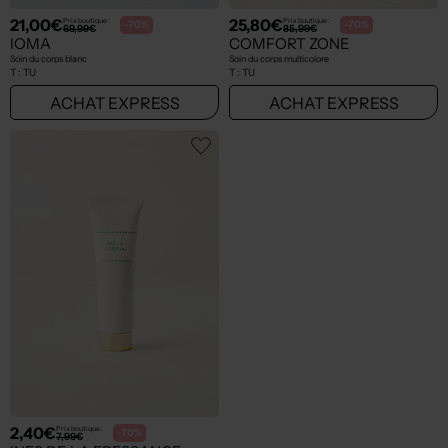
21,00€
25,80€
Prix boutique :
Prix boutique :
-70%
-70%
69,99€
85,99€
IOMA
COMFORT ZONE
Soin du corps blanc
Soin du corps multicolore
T :
TU
T :
TU
ACHAT EXPRESS
ACHAT EXPRESS
2,40€
Prix boutique :
-70%
7,99€