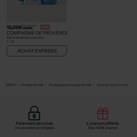
15,00€
Prix boutique :
-70%
49,99€
COMPAGNIE DE PROVENCE
Bain et gel douche multicolore
T :
TU
ACHAT EXPRESS
MODZ
Articles femme
Produits pour le corps femme
Soins du corps femme
Paiement sécurisé
Livraison offerte
Vos données protégées
Dès 100€ d'achat