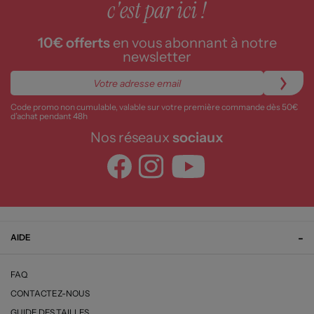
c'est par ici !
10€ offerts
en vous abonnant à notre
newsletter
Code promo non cumulable, valable sur votre première commande dès 50€
d’achat pendant 48h
Nos réseaux
sociaux
AIDE
FAQ
CONTACTEZ-NOUS
GUIDE DES TAILLES