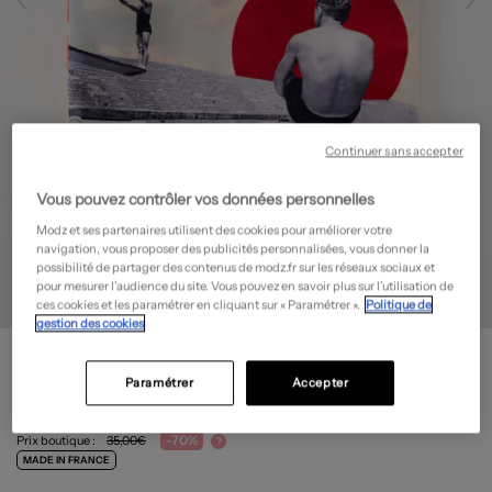
Continuer sans accepter
Vous pouvez contrôler vos données personnelles
Modz et ses partenaires utilisent des cookies pour améliorer votre
navigation, vous proposer des publicités personnalisées, vous donner la
possibilité de partager des contenus de modz.fr sur les réseaux sociaux et
pour mesurer l’audience du site. Vous pouvez en savoir plus sur l’utilisation de
ces cookies et les paramétrer en cliquant sur « Paramétrer ».
Politique de
gestion des cookies
POCHETTE SQUARE
Trousse de maquillage
- Outlet
Paramétrer
Accepter
10,50€
-70%
Prix boutique :
35,00€
?
MADE IN FRANCE