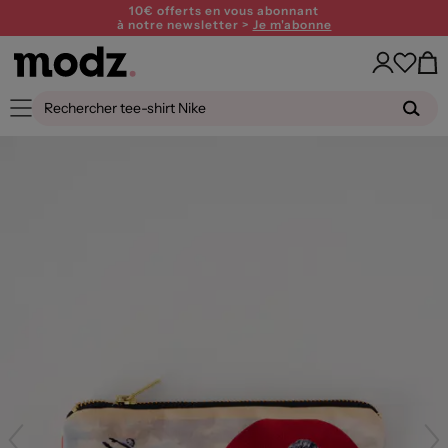
10€ offerts en vous abonnant
à notre newsletter >
Je m'abonne