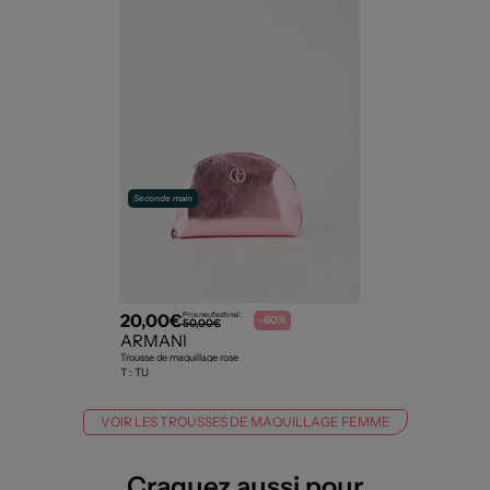
Seconde main
20,00€
Prix neuf estimé :
-60%
50,00€
ARMANI
Trousse de maquillage rose
T :
TU
VOIR LES TROUSSES DE MAQUILLAGE FEMME
Craquez aussi pour