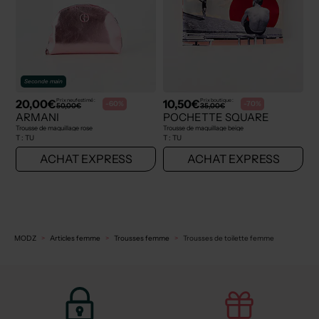
Seconde main
20,00€
10,50€
Prix neuf estimé :
Prix boutique :
-60%
-70%
50,00€
35,00€
ARMANI
POCHETTE SQUARE
Trousse de maquillage rose
Trousse de maquillage beige
T :
TU
T :
TU
ACHAT EXPRESS
ACHAT EXPRESS
MODZ
Articles femme
Trousses femme
Trousses de toilette femme