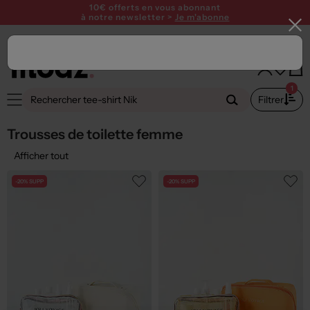
10€ offerts en vous abonnant
à notre newsletter >
Je m'abonne
1
Filtrer
Trousses de toilette femme
Afficher tout
-20% SUPP
-20% SUPP