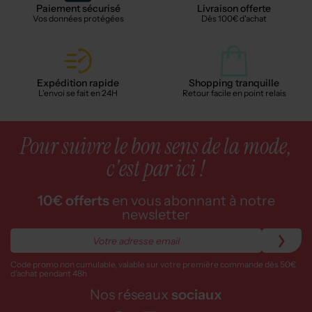
Paiement sécurisé
Livraison offerte
Vos données protégées
Dès 100€ d'achat
Expédition rapide
Shopping tranquille
L'envoi se fait en 24H
Retour facile en point relais
Pour suivre le bon sens de la mode,
c'est par ici !
10€ offerts
en vous abonnant à notre
newsletter
Code promo non cumulable, valable sur votre première commande dès 50€
d’achat pendant 48h
Nos réseaux
sociaux