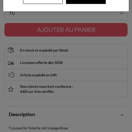
TU
>
AJOUTER AU PANIER
En stock et expédié par Modz
Livraison offerte dès 100€
Article expédié en 24h
Nos clients nous font confiance :
4.6/5 sur Avis vérifiés
Description
Trousse De Toilette Joli Voyage Rose