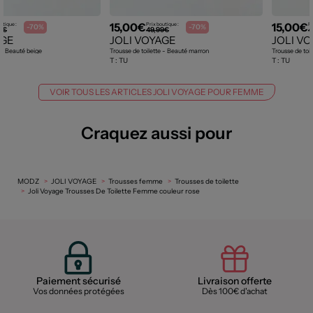
15,00€
15,00€
utique :
Prix boutique :
Pr
-70%
-70%
9€
49,99€
4
AGE
JOLI VOYAGE
JOLI V
e - Beauté beige
Trousse de toilette - Beauté marron
Trousse de toi
T :
TU
T :
TU
VOIR TOUS LES ARTICLES JOLI VOYAGE POUR FEMME
Craquez aussi pour
MODZ
JOLI VOYAGE
Trousses femme
Trousses de toilette
Joli Voyage Trousses De Toilette Femme couleur rose
Paiement sécurisé
Livraison offerte
Vos données protégées
Dès 100€ d'achat