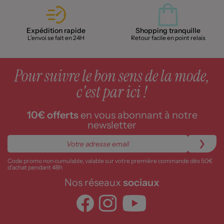
Expédition rapide
Shopping tranquille
L'envoi se fait en 24H
Retour facile en point relais
Pour suivre le bon sens de la mode,
c'est par ici !
10€ offerts
en vous abonnant à notre
newsletter
Code promo non cumulable, valable sur votre première commande dès 50€
d’achat pendant 48h
Nos réseaux
sociaux