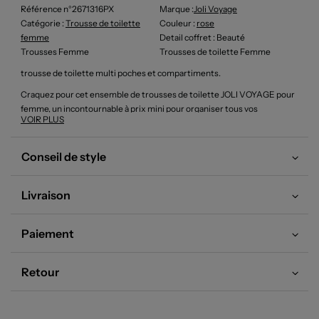
Référence n°2671316PX
Marque :
Joli Voyage
Catégorie :
Trousse de toilette
Couleur
:
rose
femme
Detail coffret
: Beauté
Trousses Femme
Trousses de toilette Femme
trousse de toilette multi poches et compartiments.
Craquez pour cet ensemble de trousses de toilette JOLI VOYAGE pour
femme, un incontournable à prix mini pour organiser tous vos
VOIR PLUS
essentiels beauté en voyage comme au quotidien. Pratique et ultra
tendance, la grande trousse rose poudrée offre un rangement spacieux,
tandis que la trousse transparente ornée de détails scintillants permet
Conseil de style
de garder à portée de main vos produits préférés. Un duo aussi stylé
qu’accessible, parfait pour conjuguer économie et élégance sans
Livraison
compromis.
Paiement
Retour