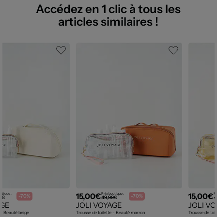
Accédez en 1 clic à tous les
articles similaires !
15,00€
15,00€
utique :
Prix boutique :
Pr
-70%
-70%
9€
49,99€
4
AGE
JOLI VOYAGE
JOLI V
e - Beauté beige
Trousse de toilette - Beauté marron
Trousse de toi