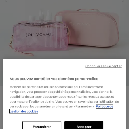
Continuer sans accepter
Vous pouvez contrôler vos données personnelles
Modz et ses partenaires utilisent des cookies pour améliorer votre
JOLI VOYAGE
navigation, vous proposer des publicités personnalisées, vous donner la
possibilité de partager des contenus de modz.fr sur les réseaux sociaux et
Trousse de toilette - Beauté
- Outlet
pour mesurer l’audience du site. Vous pouvez en savoir plus sur l’utilisation de
15,00€
ces cookies et les paramétrer en cliquant sur « Paramétrer ».
Politique de
gestion des cookies
-70%
Prix boutique :
49,99€
?
Guide des tailles
Paramétrer
Accepter