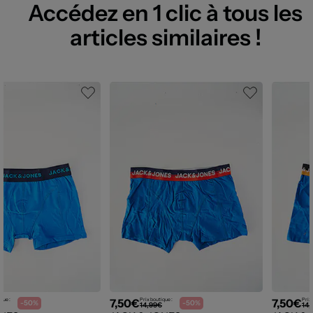
Accédez en 1 clic à tous les
articles similaires !
7,50€
7,50€
que :
Prix boutique :
Prix 
-50%
-50%
14,99€
14,