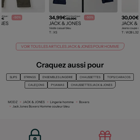
34,99€
30,00€
outique :
Prix boutique :
-50%
-50%
99€
69,99€
ONES
JACK & JONES
JACK &
Veste casual bleu
T :
XS
T :
W28 L32, 
VOIR TOUS LES ARTICLES JACK & JONES POUR HOMME
Craquez aussi pour
SLIPS
STRINGS
ENSEMBLES LINGERIE
CHAUSSETTES
TOPS/CARACOS
CALEÇONS
PYJAMAS
CHAUSSETTES JACK & JONES
MODZ
JACK & JONES
Lingerie homme
Boxers
Jack Jones Boxers Homme couleur bleu