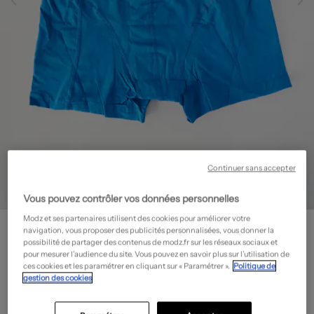
Continuer sans accepter
Vous pouvez contrôler vos données personnelles
Modz et ses partenaires utilisent des cookies pour améliorer votre
JACK & JONES
navigation, vous proposer des publicités personnalisées, vous donner la
Boxer
- Outlet
possibilité de partager des contenus de modz.fr sur les réseaux sociaux et
pour mesurer l’audience du site. Vous pouvez en savoir plus sur l’utilisation de
7,50€
ces cookies et les paramétrer en cliquant sur « Paramétrer ».
Politique de
gestion des cookies
-50%
Prix boutique :
14,99€
?
Guide des tailles