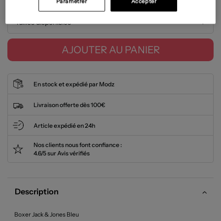
Paramétrer
Accepter
Tailles disponibles
AJOUTER AU PANIER
En stock et expédié par Modz
Livraison offerte dès 100€
Article expédié en 24h
Nos clients nous font confiance :
4.6/5 sur Avis vérifiés
Description
Boxer Jack & Jones Bleu