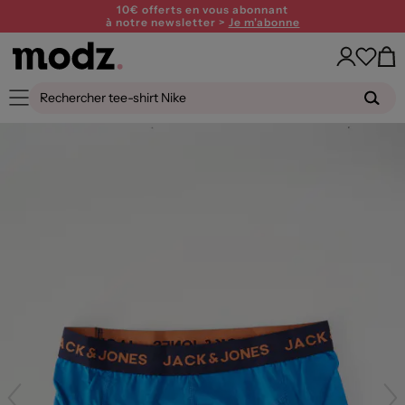
10€ offerts en vous abonnant
à notre newsletter >
Je m'abonne