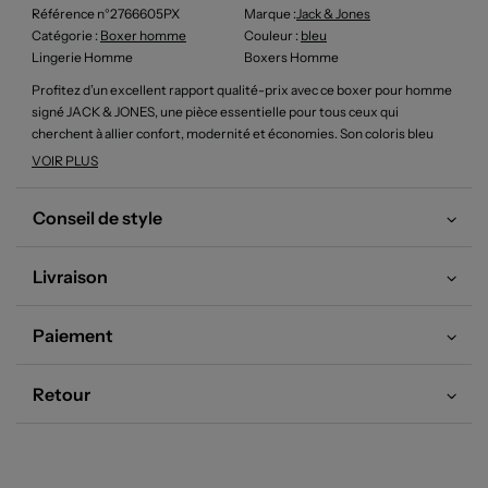
Référence n°2766605PX
Marque :
Jack & Jones
Catégorie :
Boxer homme
Couleur
:
bleu
Lingerie Homme
Boxers Homme
Profitez d’un excellent rapport qualité-prix avec ce boxer pour homme
signé JACK & JONES, une pièce essentielle pour tous ceux qui
cherchent à allier confort, modernité et économies. Son coloris bleu
éclatant rehaussé par une ceinture élastique noire ornée du logo
VOIR PLUS
contrastant apporte une touche tendance à votre quotidien, le tout à un
tarif imbattable pour se faire plaisir sans se ruiner.
Conseil de style
Livraison
Paiement
Retour