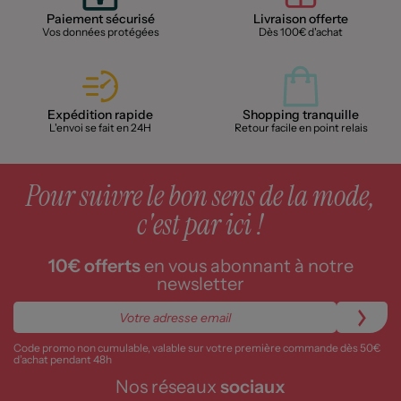
Paiement sécurisé
Livraison offerte
Vos données protégées
Dès 100€ d'achat
Expédition rapide
Shopping tranquille
L'envoi se fait en 24H
Retour facile en point relais
Pour suivre le bon sens de la mode,
c'est par ici !
10€ offerts
en vous abonnant à notre
newsletter
Code promo non cumulable, valable sur votre première commande dès 50€
d’achat pendant 48h
Nos réseaux
sociaux