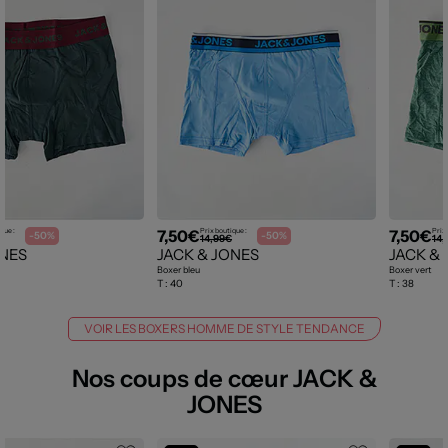
7,50€
7,50€
que :
Prix boutique :
Prix 
-50%
-50%
14,99€
14,
ONES
JACK & JONES
JACK &
Boxer bleu
Boxer vert
T :
40
T :
38
VOIR LES BOXERS HOMME DE STYLE TENDANCE
Nos coups de cœur JACK &
JONES