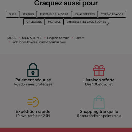
Craquez aussi pour
SLIPS
STRINGS
ENSEMBLES LINGERIE
CHAUSSETTES
TOPS/CARACOS
CALEÇONS
PYJAMAS
CHAUSSETTES JACK & JONES
MODZ
JACK & JONES
Lingerie homme
Boxers
Jack Jones Boxers Homme couleur bleu
Paiement sécurisé
Livraison offerte
Vos données protégées
Dès 100€ d'achat
Expédition rapide
Shopping tranquille
L'envoi se fait en 24H
Retour facile en point relais