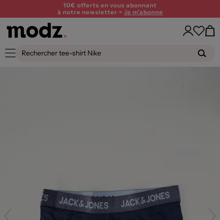
10€ offerts en vous abonnant
à notre newsletter >
Je m'abonne