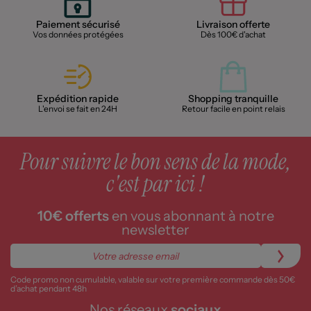
Paiement sécurisé
Livraison offerte
Vos données protégées
Dès 100€ d'achat
Expédition rapide
Shopping tranquille
L'envoi se fait en 24H
Retour facile en point relais
Pour suivre le bon sens de la mode,
c'est par ici !
10€ offerts
en vous abonnant à notre
newsletter
Code promo non cumulable, valable sur votre première commande dès 50€
d’achat pendant 48h
Nos réseaux
sociaux