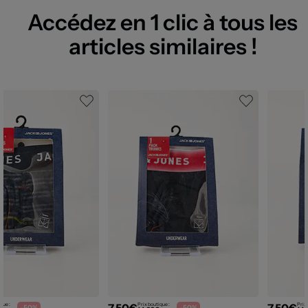
Accédez en 1 clic à tous les
articles similaires !
7,50€
7,50€
que :
Prix boutique :
Prix 
-50%
-50%