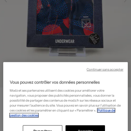
Continuer sans accepter
Vous pouvez contrôler vos données personnelles
Modz et ses partenaires utilisent des cookies pour améliorer votre
JACK & JONES
navigation, vous proposer des publicités personnalisées, vous donner la
Boxer
- Outlet
possibilité de partager des contenus de modz.fr sur les réseaux sociaux et
pour mesurer l’audience du site. Vous pouvez en savoir plus sur l’utilisation de
7,50€
ces cookies et les paramétrer en cliquant sur « Paramétrer ».
Politique de
gestion des cookies
-50%
Prix boutique :
14,99€
?
Guide des tailles