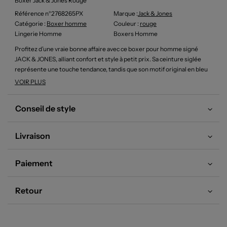
Boxer Jack & Jones Rouge
Référence n°2768265PX
Marque :
Jack & Jones
Catégorie :
Boxer homme
Couleur
:
rouge
Lingerie Homme
Boxers Homme
Profitez d’une vraie bonne affaire avec ce boxer pour homme signé
JACK & JONES, alliant confort et style à petit prix. Sa ceinture siglée
représente une touche tendance, tandis que son motif original en bleu
et rouge dynamise votre quotidien. Indispensable du dressing masculin,
VOIR PLUS
ce boxer est un choix économique pour ceux qui veulent s’offrir la
qualité d’une grande marque sans se ruiner.
Conseil de style
Livraison
Paiement
Retour