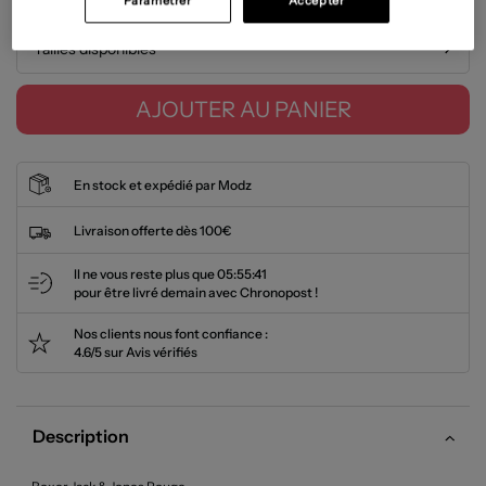
Paramétrer
Accepter
Tailles disponibles
AJOUTER AU PANIER
En stock et expédié par Modz
Livraison offerte dès 100€
Il ne vous reste plus que
05:55:41
pour être livré demain avec Chronopost !
Nos clients nous font confiance :
4.6/5 sur Avis vérifiés
Description