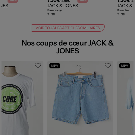
14,99€
14,
ONES
JACK & JONES
JACK &
Boxer rouge
Boxer bleu
T :
38
T :
38
VOIR TOUS LES ARTICLES SIMILAIRES
Nos coups de cœur JACK &
JONES
NEW
NEW