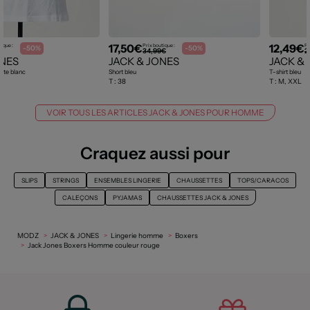
17,50€
12,49€
tique :
Prix boutique :
Pr
-50%
-50%
€
34,99€
2
ONES
JACK & JONES
JACK &
oite blanc
Short bleu
T-shirt bleu
T :
38
T :
M, XXL
VOIR TOUS LES ARTICLES JACK & JONES POUR HOMME
Craquez aussi pour
SLIPS
STRINGS
ENSEMBLES LINGERIE
CHAUSSETTES
TOPS/CARACOS
CALEÇONS
PYJAMAS
CHAUSSETTES JACK & JONES
MODZ
JACK & JONES
Lingerie homme
Boxers
Jack Jones Boxers Homme couleur rouge