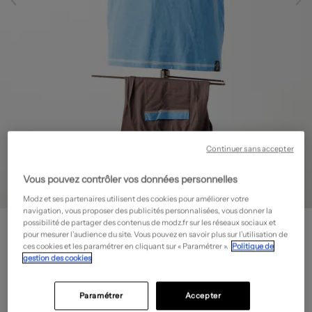
Continuer sans accepter
Vous pouvez contrôler vos données personnelles
Modz et ses partenaires utilisent des cookies pour améliorer votre
navigation, vous proposer des publicités personnalisées, vous donner la
ROSE POMME
possibilité de partager des contenus de modz.fr sur les réseaux sociaux et
pour mesurer l’audience du site. Vous pouvez en savoir plus sur l’utilisation de
Pyjashort - Tissage chiné
- Outlet
ces cookies et les paramétrer en cliquant sur « Paramétrer ».
Politique de
32,50€
gestion des cookies
-50%
Prix boutique :
65,00€
?
Paramétrer
Accepter
Guide des tailles