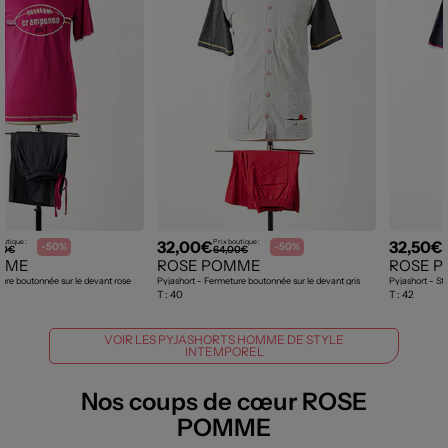
32,00€
32,50€
outique :
Prix boutique :
P
-50%
-50%
00€
64,00€
MME
ROSE POMME
ROSE 
ure boutonnée sur le devant rose
Pyjashort - Fermeture boutonnée sur le devant gris
Pyjashort - Str
T :
40
T :
42
VOIR LES PYJASHORTS HOMME DE STYLE
INTEMPOREL
Nos coups de cœur ROSE
POMME