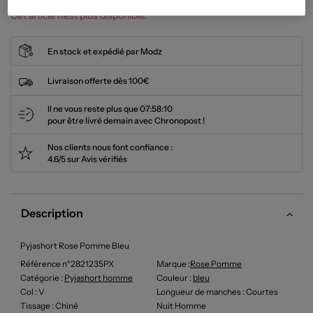
Cet article n'est plus disponible.
En stock et expédié par Modz
Livraison offerte dès 100€
Il ne vous reste plus que
07:58:09
pour être livré demain avec Chronopost !
Nos clients nous font confiance :
4.6/5 sur Avis vérifiés
Description
Pyjashort Rose Pomme Bleu
Référence n°2821235PX
Marque :
Rose Pomme
Catégorie :
Pyjashort homme
Couleur
:
bleu
Col
: V
Longueur de manches
: Courtes
Tissage
: Chiné
Nuit Homme