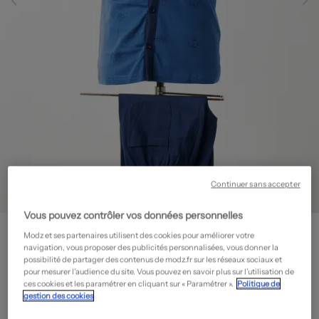
Continuer sans accepter
Vous pouvez contrôler vos données personnelles
ROSE POMME
Modz et ses partenaires utilisent des cookies pour améliorer votre
Pyjashort - Fermeture boutonnée sur le devant
- Seconde main
navigation, vous proposer des publicités personnalisées, vous donner la
possibilité de partager des contenus de modz.fr sur les réseaux sociaux et
19,50€
pour mesurer l’audience du site. Vous pouvez en savoir plus sur l’utilisation de
ces cookies et les paramétrer en cliquant sur « Paramétrer ».
Politique de
-70%
Prix neuf estimé :
65,00€
?
gestion des cookies
État: Neuf avec défaut
En savoir plus