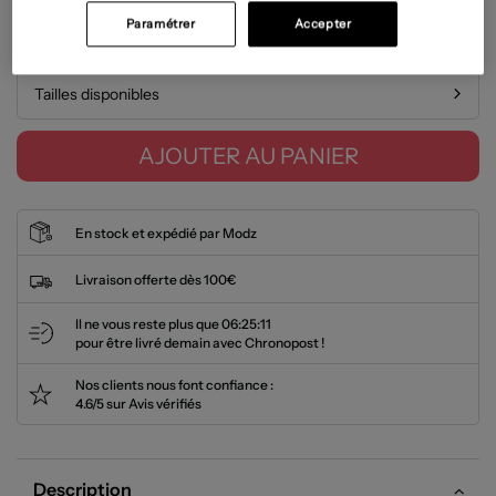
Paramétrer
Accepter
Guide des tailles
Tailles disponibles
AJOUTER AU PANIER
En stock et expédié par Modz
Livraison offerte dès 100€
Il ne vous reste plus que
06:25:10
pour être livré demain avec Chronopost !
Nos clients nous font confiance :
4.6/5 sur Avis vérifiés
Description