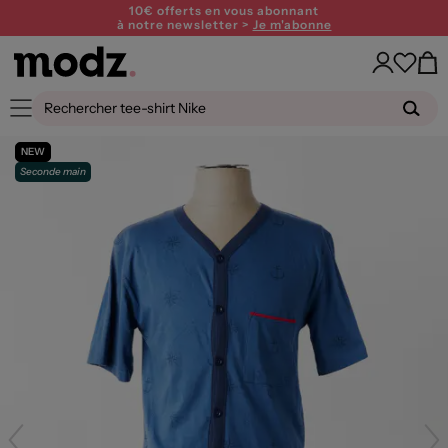
10€ offerts en vous abonnant
à notre newsletter >
Je m'abonne
NEW
Seconde main