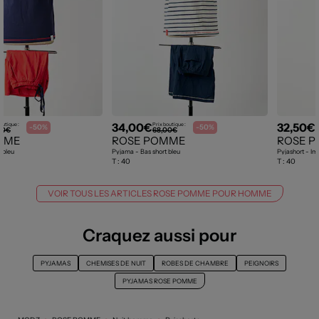
34,00€
32,50€
outique :
Prix boutique :
P
-50%
-50%
00€
68,00€
MME
ROSE POMME
ROSE 
h bleu
Pyjama - Bas short bleu
Pyjashort - Im
T :
40
T :
40
VOIR TOUS LES ARTICLES ROSE POMME POUR HOMME
Craquez aussi pour
PYJAMAS
CHEMISES DE NUIT
ROBES DE CHAMBRE
PEIGNOIRS
PYJAMAS ROSE POMME