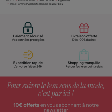
MODZ
ROSE POMME
Nuit homme
Pyjashorts
Rose Pomme Pyjashorts Homme couleur bleu
Paiement sécurisé
Livraison offerte
Vos données protégées
Dès 100€ d'achat
Expédition rapide
Shopping tranquille
L'envoi se fait en 24H
Retour facile en point relais
Pour suivre le bon sens de la mode,
c'est par ici !
10€ offerts
en vous abonnant à notre
newsletter