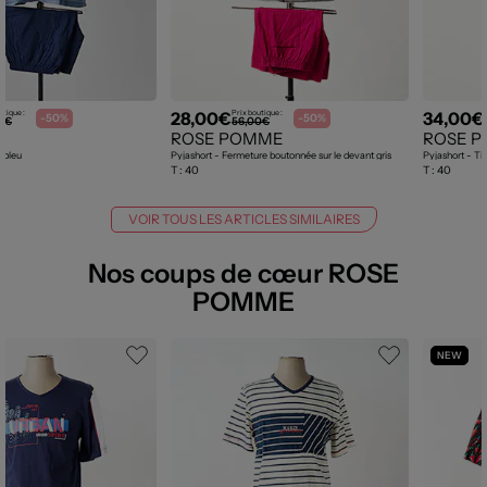
28,00€
34,00€
utique :
Prix boutique :
-50%
-50%
0€
56,00€
A
ROSE POMME
ROSE 
h bleu
Pyjashort - Fermeture boutonnée sur le devant gris
Pyjashort - Tis
T :
40
T :
40
VOIR TOUS LES ARTICLES SIMILAIRES
Nos coups de cœur ROSE
POMME
NEW