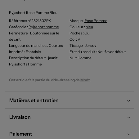
Pyjashort Rose Pomme Bleu
Référence n°2821302PX
Marque :
Rose Pomme
Catégorie :
Pyjashort homme
Couleur
:
bleu
Fermeture
: Boutonnée sur le
Poches
: Oui
devant
Col
: V
Longueur de manches
: Courtes
Tissage
: Jersey
Imprimé
: Fantaisie
Etat du produit
: Neuf avec défaut
Description du défaut
: jaunit
Nuit Homme
Pyjashorts Homme
Cet article fait partie du vide-dressing de
Modz
.
Matières et entretien
Livraison
Paiement