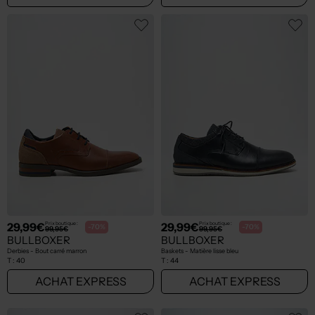
29,99€
29,99€
Prix boutique :
Prix boutique :
-70%
-70%
99,95€
99,95€
BULLBOXER
BULLBOXER
Derbies - Bout carré marron
Baskets - Matière lisse bleu
T :
40
T :
44
ACHAT EXPRESS
ACHAT EXPRESS