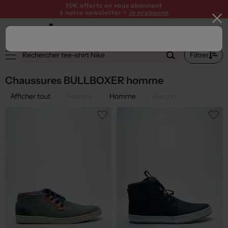
10€ offerts en vous abonnant
à notre newsletter >
Je m'abonne
2
Filtrer
Chaussures BULLBOXER homme
Afficher tout
Femme
Homme
Garçon