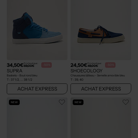
34,50€
24,50€
Prix boutique :
Prix boutique :
-50%
-50%
69,00€
49,00€
SUPRA
SHOECOLOGY
Baskets - Bout rond bleu
Chaussures bâteau - Semelle amovible bleu
T :
37 1/2, ... 38 1/2
T :
39, 40
ACHAT EXPRESS
ACHAT EXPRESS
NEW
NEW