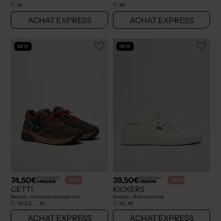
T :
41
T :
40
ACHAT EXPRESS
ACHAT EXPRESS
NEW
NEW
74,50€
39,50€
Prix boutique :
Prix boutique :
-50%
-50%
149,00€
79,00€
CETTI
KICKERS
Baskets - Fermeture elastique vert
Baskets - Bout rond beige
T :
39 2/3, ... 41
T :
42, 46
ACHAT EXPRESS
ACHAT EXPRESS