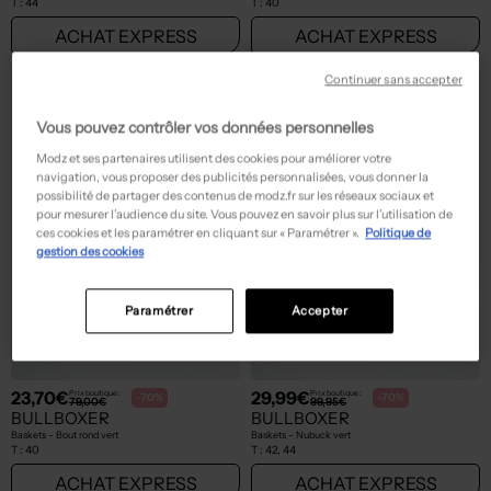
T :
44
T :
40
ACHAT EXPRESS
ACHAT EXPRESS
Continuer sans accepter
Vous pouvez contrôler vos données personnelles
Modz et ses partenaires utilisent des cookies pour améliorer votre
navigation, vous proposer des publicités personnalisées, vous donner la
possibilité de partager des contenus de modz.fr sur les réseaux sociaux et
pour mesurer l’audience du site. Vous pouvez en savoir plus sur l’utilisation de
ces cookies et les paramétrer en cliquant sur « Paramétrer ».
Politique de
gestion des cookies
Paramétrer
Accepter
23,70€
29,99€
Prix boutique :
Prix boutique :
-70%
-70%
79,00€
99,95€
BULLBOXER
BULLBOXER
Baskets - Bout rond vert
Baskets - Nubuck vert
T :
40
T :
42, 44
ACHAT EXPRESS
ACHAT EXPRESS