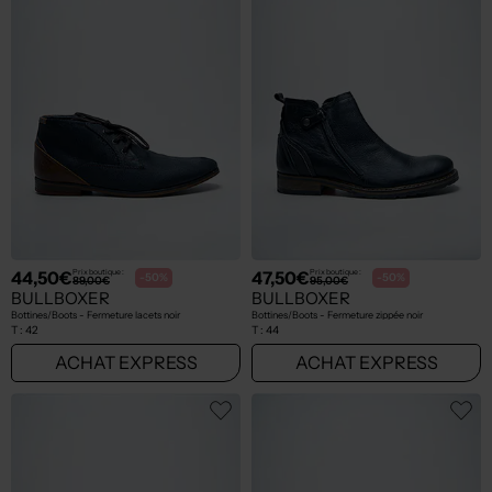
44,50€
47,50€
Prix boutique :
Prix boutique :
-50%
-50%
89,00€
95,00€
BULLBOXER
BULLBOXER
Bottines/Boots - Fermeture lacets noir
Bottines/Boots - Fermeture zippée noir
T :
42
T :
44
ACHAT EXPRESS
ACHAT EXPRESS