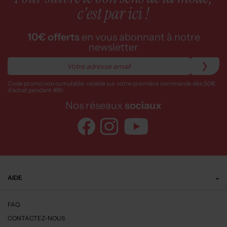
c'est par ici !
10€ offerts
en vous abonnant à notre
newsletter
Code promo non cumulable, valable sur votre première commande dès 50€
d’achat pendant 48h
Nos réseaux
sociaux
AIDE
FAQ
CONTACTEZ-NOUS