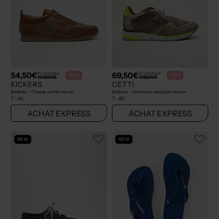
54,50€
69,50€
Prix boutique :
Prix boutique :
-50%
-50%
109,00€
139,00€
KICKERS
CETTI
Baskets - Tissage satiné marron
Baskets - Fermeture elastique marron
T :
40
T :
40
ACHAT EXPRESS
ACHAT EXPRESS
NEW
NEW