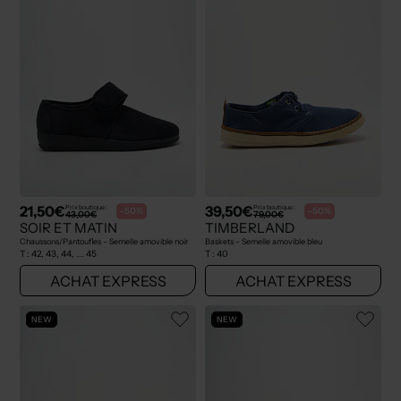
21,50€
39,50€
Prix boutique :
Prix boutique :
-50%
-50%
43,00€
79,00€
SOIR ET MATIN
TIMBERLAND
Chaussons/Pantoufles - Semelle amovible noir
Baskets - Semelle amovible bleu
T :
42, 43, 44, ... 45
T :
40
ACHAT EXPRESS
ACHAT EXPRESS
NEW
NEW