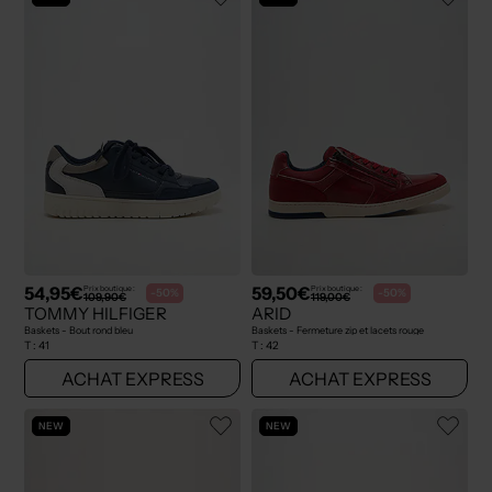
54,95€
59,50€
Prix boutique :
Prix boutique :
-50%
-50%
109,90€
119,00€
TOMMY HILFIGER
ARID
Baskets - Bout rond bleu
Baskets - Fermeture zip et lacets rouge
T :
41
T :
42
ACHAT EXPRESS
ACHAT EXPRESS
NEW
NEW