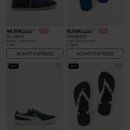
44,50€
12,00€
Prix boutique :
Prix boutique :
-50%
-40%
89,00€
20,00€
CLARKS
IPANEMA
Baskets - Bout rond bleu
Tongs - Bout ouvert bleu
T :
45
T :
39, 41
ACHAT EXPRESS
ACHAT EXPRESS
NEW
NEW