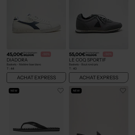
45,00€
55,00€
Prix boutique :
Prix boutique :
-50%
-50%
90,00€
110,00€
DIADORA
LE COQ SPORTIF
Baskets - Matière lisse blanc
Baskets - Bout rond gris
T :
44
T :
40
ACHAT EXPRESS
ACHAT EXPRESS
NEW
NEW