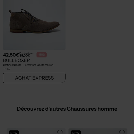
42,50€
Prix boutique :
-50%
85,00€
BULLBOXER
Bottines/Boots - Fermeture lacets marron
T :
42
ACHAT EXPRESS
Découvrez d'autres Chaussures homme
NEW
NEW