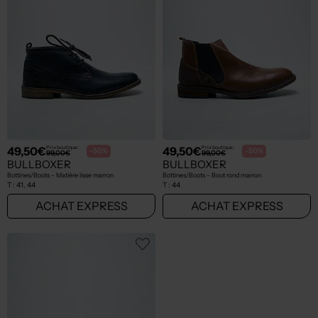
49,50€
49,50€
Prix boutique :
Prix boutique :
-50%
-50%
99,00€
99,00€
BULLBOXER
BULLBOXER
Bottines/Boots - Matière lisse marron
Bottines/Boots - Bout rond marron
T :
41, 44
T :
44
ACHAT EXPRESS
ACHAT EXPRESS