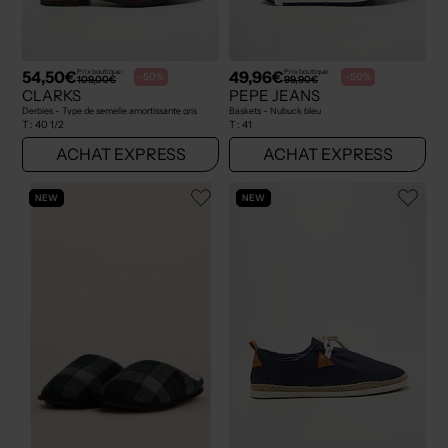
54,50€
49,96€
Prix boutique :
Prix boutique :
-50%
-50%
109,00€
99,90€
CLARKS
PEPE JEANS
Derbies - Type de semelle amortissante gris
Baskets - Nubuck bleu
T :
40 1/2
T :
41
ACHAT EXPRESS
ACHAT EXPRESS
NEW
NEW