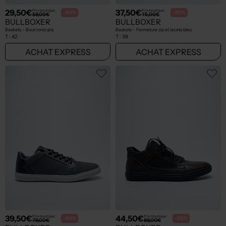
29,50€
37,50€
Prix boutique :
Prix boutique :
-50%
-50%
59,00€
75,00€
BULLBOXER
BULLBOXER
Baskets - Bout rond gris
Baskets - Fermeture zip et lacets bleu
T :
42
T :
38
ACHAT EXPRESS
ACHAT EXPRESS
39,50€
44,50€
Prix boutique :
Prix boutique :
-50%
-50%
79,00€
89,00€