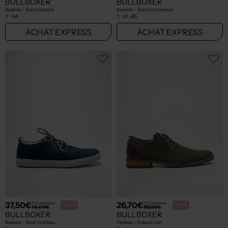
BULLBOXER
BULLBOXER
Baskets - Bout rond gris
Baskets - Bout rond marron
T :
44
T :
41, 45
ACHAT EXPRESS
ACHAT EXPRESS
37,50€
26,70€
Prix boutique :
Prix boutique :
-50%
-70%
75,00€
89,00€
BULLBOXER
BULLBOXER
Baskets - Bout rond bleu
Derbies - Nubuck vert