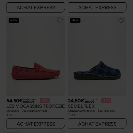
ACHAT EXPRESS
ACHAT EXPRESS
NEW
NEW
54,50€
24,50€
Prix boutique :
Prix boutique :
-50%
-50%
109,00€
49,00€
LES MOCASSINS TROPEZIENS
SEMELFLEX
Mocassins - Voute plantaire violet
Chaussons/Pantoufles - Bout rond bleu
T :
41
T :
41
ACHAT EXPRESS
ACHAT EXPRESS