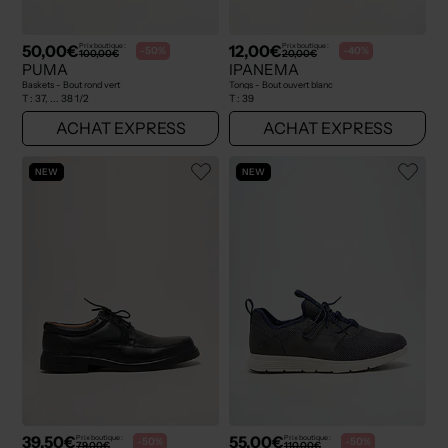
50,00€
12,00€
Prix boutique :
Prix boutique :
-50%
-40%
100,00€
20,00€
PUMA
IPANEMA
Baskets - Bout rond vert
Tongs - Bout ouvert blanc
T :
37, ... 38 1/2
T :
39
ACHAT EXPRESS
ACHAT EXPRESS
NEW
NEW
39,50€
55,00€
Prix boutique :
Prix boutique :
-50%
-50%
79,00€
110,00€