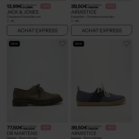
13,99€
39,50€
Prix boutique :
Prix boutique :
-50%
-50%
27,99€
79,00€
JACK & JONES
ARMISTICE
Chaussons/Pantoufles vert
Espadrilles - Fermeture lacets bleu
T :
41
T :
40
ACHAT EXPRESS
ACHAT EXPRESS
NEW
NEW
77,50€
39,50€
Prix boutique :
Prix boutique :
-50%
-50%
155,00€
79,00€
DR MARTENS
ARMISTICE
Derbies - Bout rond vert
Baskets - Bout rond bleu