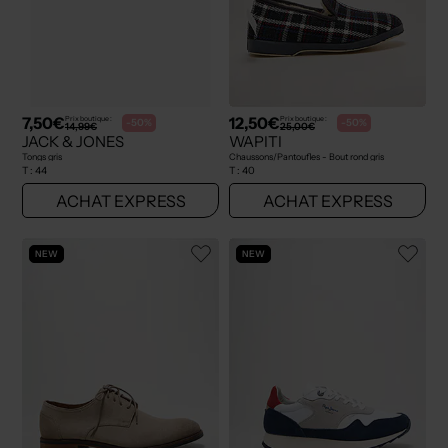
7,50€
12,50€
Prix boutique :
Prix boutique :
-50%
-50%
14,99€
25,00€
JACK & JONES
WAPITI
Tongs gris
Chaussons/Pantoufles - Bout rond gris
T :
44
T :
40
ACHAT EXPRESS
ACHAT EXPRESS
NEW
NEW