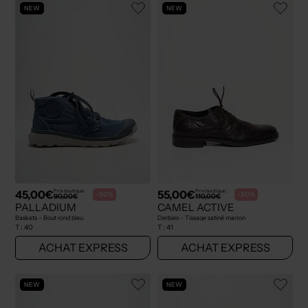
NEW
NEW
45,00€
55,00€
Prix boutique :
Prix boutique :
-50%
-50%
90,00€
110,00€
PALLADIUM
CAMEL ACTIVE
Baskets - Bout rond bleu
Derbies - Tissage satiné marron
T :
40
T :
41
ACHAT EXPRESS
ACHAT EXPRESS
NEW
NEW