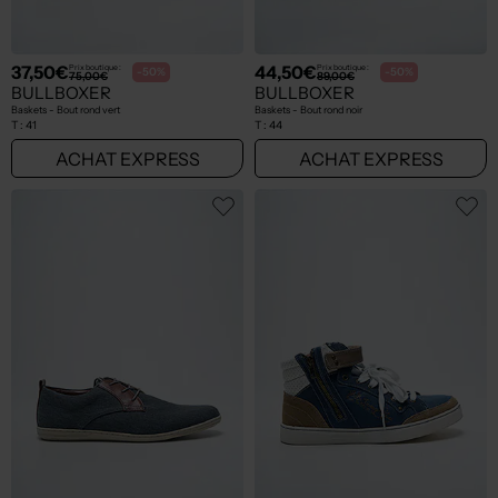
37,50€
44,50€
Prix boutique :
Prix boutique :
-50%
-50%
75,00€
89,00€
BULLBOXER
BULLBOXER
Baskets - Bout rond vert
Baskets - Bout rond noir
T :
41
T :
44
ACHAT EXPRESS
ACHAT EXPRESS