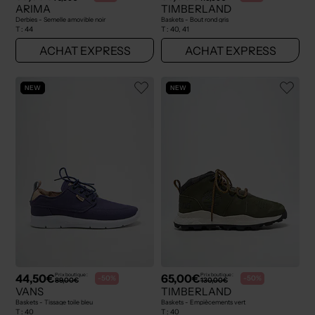
ARIMA
TIMBERLAND
Derbies - Semelle amovible noir
Baskets - Bout rond gris
T :
44
T :
40, 41
ACHAT EXPRESS
ACHAT EXPRESS
NEW
NEW
44,50€
65,00€
Prix boutique :
Prix boutique :
-50%
-50%
89,00€
130,00€
VANS
TIMBERLAND
Baskets - Tissage toile bleu
Baskets - Empiècements vert
T :
40
T :
40