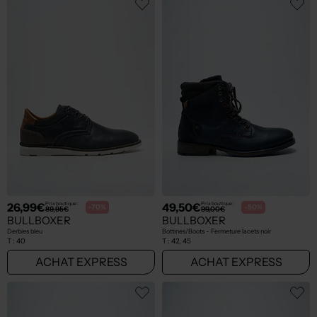
26,99€
49,50€
Prix boutique :
Prix boutique :
-70%
-50%
89,95€
99,00€
BULLBOXER
BULLBOXER
Derbies bleu
Bottines/Boots - Fermeture lacets noir
T :
40
T :
42, 45
ACHAT EXPRESS
ACHAT EXPRESS