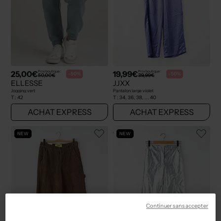
25,00€
19,99€
Prix boutique :
Prix boutique :
-50%
-50%
50,00€
39,99€
ELLESSE
JJXX
Jogging vert
Pantalon large violet
T :
42
T :
34, 36, 38, ... 40
ACHAT EXPRESS
ACHAT EXPRESS
NEW
NEW
Continuer sans accepter