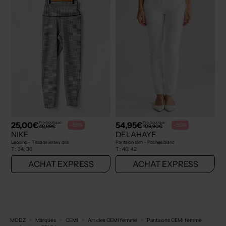
25,00€
54,95€
Prix boutique :
Prix boutique :
-50%
-50%
49,99€
109,90€
NIKE
DELAHAYE
Legging - Tissage jersey gris
Pantalon slim - Poches blanc
T :
34, 36
T :
40, 42
ACHAT EXPRESS
ACHAT EXPRESS
MODZ
Marques
CEMI
Articles CEMI femme
Pantalons CEMI femme