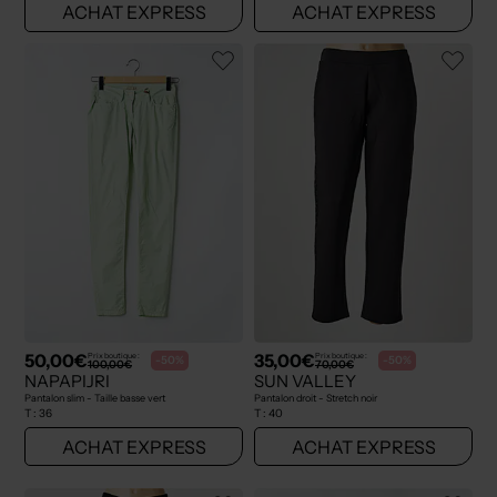
ACHAT EXPRESS
ACHAT EXPRESS
50,00€
35,00€
Prix boutique :
Prix boutique :
-50%
-50%
100,00€
70,00€
NAPAPIJRI
SUN VALLEY
Pantalon slim - Taille basse vert
Pantalon droit - Stretch noir
T :
36
T :
40
ACHAT EXPRESS
ACHAT EXPRESS