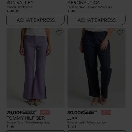
SUN VALLEY
AERONAUTICA
Jogging - Stretch noir
Pantalon chino - Tissage popeline gris
T :
40, 42
T :
40
ACHAT EXPRESS
ACHAT EXPRESS
79,00€
30,00€
Prix boutique :
Prix boutique :
-50%
-50%
158,00€
59,99€
TOMMY HILFIGER
JJXX
Pantalon flare - Taille élastique violet
Pantalon droit - Taille haute bleu
T :
38
T :
W31