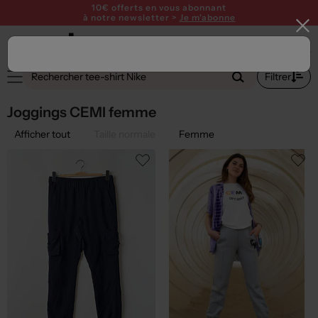
10€ offerts en vous abonnant
à notre newsletter >
Je m'abonne
2
Filtrer
Joggings CEMI femme
Afficher tout
Taille normale
Femme