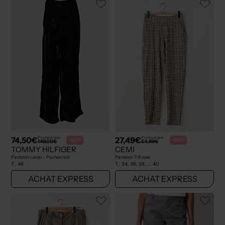
74,50€
27,49€
Prix boutique :
Prix boutique :
-50%
-50%
149,00€
54,99€
TOMMY HILFIGER
CEMI
Pantalon cargo - Poches noir
Pantalon 7/8 rose
T :
46
T :
34, 36, 38, ... 40
ACHAT EXPRESS
ACHAT EXPRESS