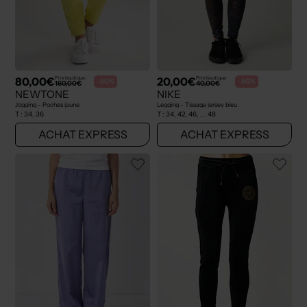
80,00€
20,00€
Prix boutique :
Prix boutique :
-50%
-50%
160,00€
40,00€
NEWTONE
NIKE
Jogging - Poches jaune
Legging - Tissage jersey bleu
T :
34, 36
T :
34, 42, 46, ... 48
ACHAT EXPRESS
ACHAT EXPRESS