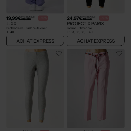
19,99€
24,97€
Prix boutique :
Prix boutique :
-50%
-50%
39,99€
49,95€
JJXX
PROJECT X PARIS
Pantalon large - Taille haute violet
Jogging - Stretch noir
T :
40
T :
34, 36, 38, ... 40
ACHAT EXPRESS
ACHAT EXPRESS