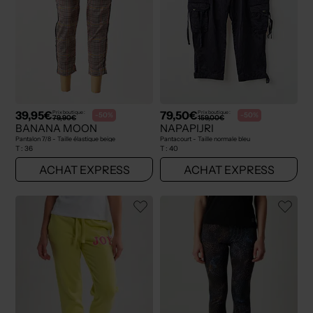
39,95€
79,50€
Prix boutique :
Prix boutique :
-50%
-50%
79,90€
159,00€
BANANA MOON
NAPAPIJRI
Pantalon 7/8 - Taille élastique beige
Pantacourt - Taille normale bleu
T :
36
T :
40
ACHAT EXPRESS
ACHAT EXPRESS