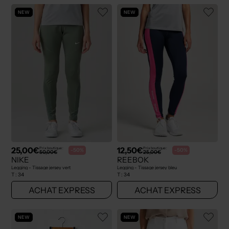
NEW
NEW
25,00€
12,50€
Prix boutique :
Prix boutique :
-50%
-50%
50,00€
25,00€
NIKE
REEBOK
Legging - Tissage jersey vert
Legging - Tissage jersey bleu
T :
34
T :
34
ACHAT EXPRESS
ACHAT EXPRESS
NEW
NEW