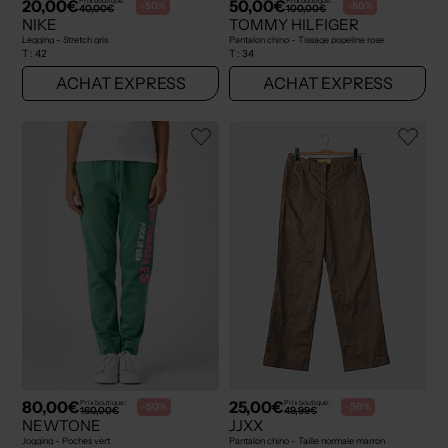
20,00€
50,00€
Prix boutique :
Prix boutique :
-50%
-50%
40,00€
100,00€
NIKE
TOMMY HILFIGER
Legging - Stretch gris
Pantalon chino - Tissage popeline rose
T :
42
T :
34
ACHAT EXPRESS
ACHAT EXPRESS
80,00€
25,00€
Prix boutique :
Prix boutique :
-50%
-50%
160,00€
49,99€
NEWTONE
JJXX
Jogging - Poches vert
Pantalon chino - Taille normale marron