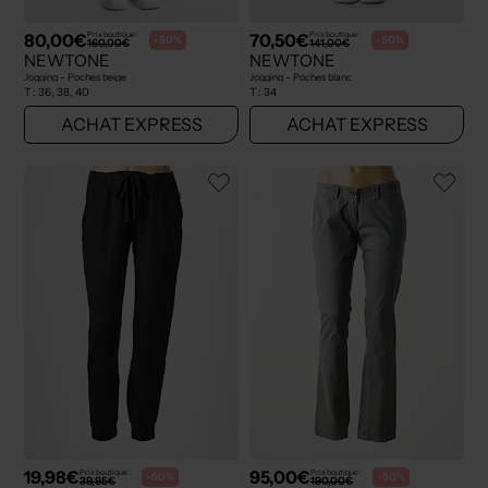
80,00€
70,50€
Prix boutique :
Prix boutique :
-50%
-50%
160,00€
141,00€
NEWTONE
NEWTONE
Jogging - Poches beige
Jogging - Poches blanc
T :
36, 38, 40
T :
34
ACHAT EXPRESS
ACHAT EXPRESS
19,98€
95,00€
Prix boutique :
Prix boutique :
-50%
-50%
39,95€
190,00€