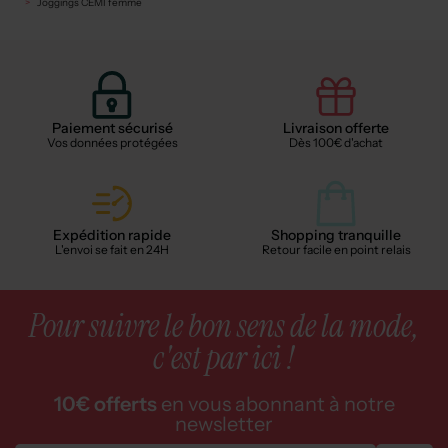
Joggings CEMI femme
Paiement sécurisé
Livraison offerte
Vos données protégées
Dès 100€ d'achat
Expédition rapide
Shopping tranquille
L'envoi se fait en 24H
Retour facile en point relais
Pour suivre le bon sens de la mode,
c'est par ici !
10€ offerts
en vous abonnant à notre
newsletter