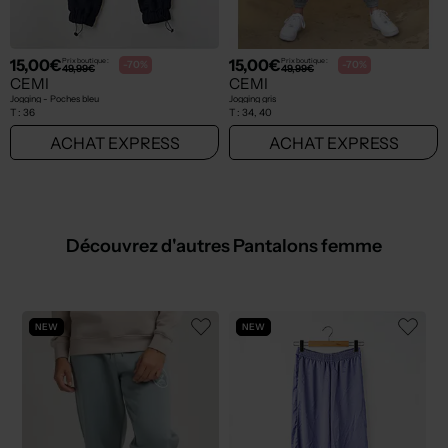
15,00€
15,00€
Prix boutique :
Prix boutique :
-70%
-70%
49,99€
49,99€
CEMI
CEMI
Jogging - Poches bleu
Jogging gris
T :
36
T :
34, 40
ACHAT EXPRESS
ACHAT EXPRESS
Découvrez d'autres Pantalons femme
NEW
NEW