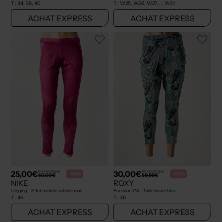
T :
34, 36, 40
T :
W25, W26, W27, ... W31
ACHAT EXPRESS
ACHAT EXPRESS
25,00€
30,00€
Prix boutique :
Prix boutique :
-50%
-50%
50,00€
59,99€
NIKE
ROXY
Legging - Effet matière satinée rose
Pantalon 7/8 - Taille haute bleu
T :
46
T :
36
ACHAT EXPRESS
ACHAT EXPRESS