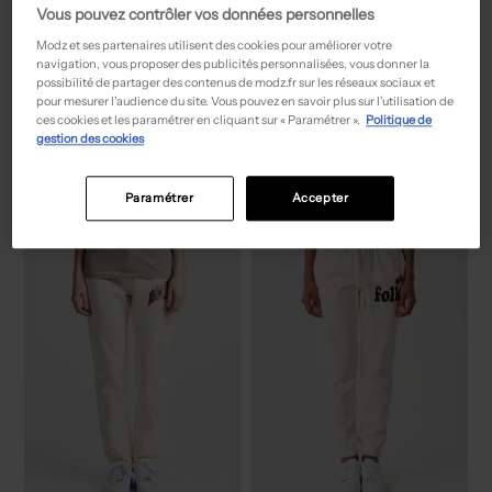
Vous pouvez contrôler vos données personnelles
Modz et ses partenaires utilisent des cookies pour améliorer votre
navigation, vous proposer des publicités personnalisées, vous donner la
possibilité de partager des contenus de modz.fr sur les réseaux sociaux et
30,00€
30,00€
Prix boutique :
Prix boutique :
pour mesurer l’audience du site. Vous pouvez en savoir plus sur l’utilisation de
-50%
-50%
59,99€
59,99€
ces cookies et les paramétrer en cliquant sur « Paramétrer ».
Politique de
JJXX
JJXX
gestion des cookies
Pantalon cargo marron
Pantalon droit argent
T :
34
T :
34, 36, 40
ACHAT EXPRESS
ACHAT EXPRESS
Paramétrer
Accepter