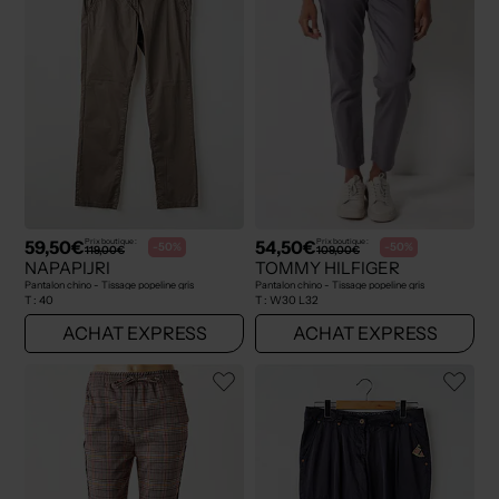
59,50€
54,50€
Prix boutique :
Prix boutique :
-50%
-50%
119,00€
109,00€
NAPAPIJRI
TOMMY HILFIGER
Pantalon chino - Tissage popeline gris
Pantalon chino - Tissage popeline gris
T :
40
T :
W30 L32
ACHAT EXPRESS
ACHAT EXPRESS